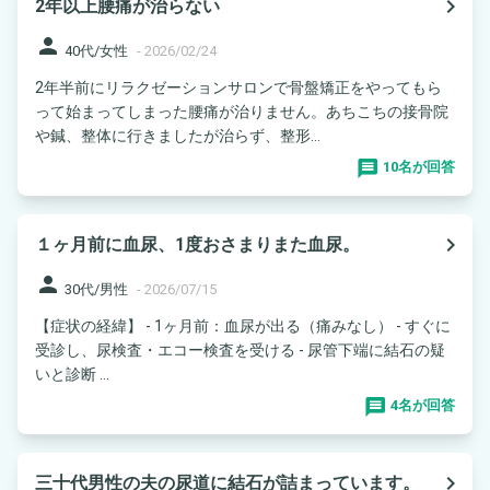
navigate_next
2年以上腰痛が治らない
person
40代/女性
-
2026/02/24
2年半前にリラクゼーションサロンで骨盤矯正をやってもら
って始まってしまった腰痛が治りません。あちこちの接骨院
や鍼、整体に行きましたが治らず、整形...
10名が回答
navigate_next
１ヶ月前に血尿、1度おさまりまた血尿。
person
30代/男性
-
2026/07/15
【症状の経緯】 - 1ヶ月前：血尿が出る（痛みなし） - すぐに
受診し、尿検査・エコー検査を受ける - 尿管下端に結石の疑
いと診断 ...
4名が回答
navigate_next
三十代男性の夫の尿道に結石が詰まっています。