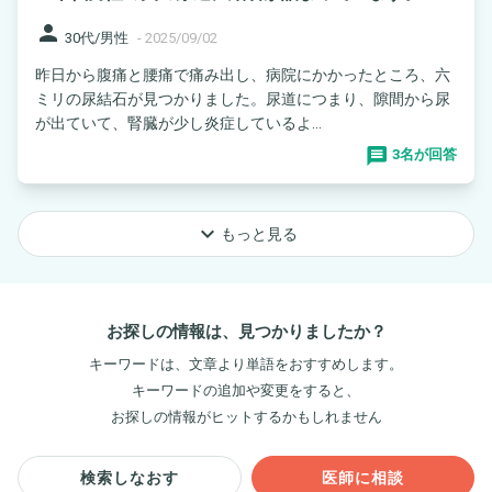
person
30代/男性
-
2025/09/02
昨日から腹痛と腰痛で痛み出し、病院にかかったところ、六
ミリの尿結石が見つかりました。尿道につまり、隙間から尿
が出ていて、腎臓が少し炎症しているよ...
3名が回答
keyboard_arrow_down
もっと見る
お探しの情報は、見つかりましたか？
キーワードは、文章より単語をおすすめします。
キーワードの追加や変更をすると、
お探しの情報がヒットするかもしれません
検索しなおす
医師に相談