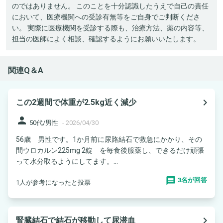
のではありません。 このことを十分認識したうえで自己の責任
において、医療機関への受診有無等をご自身でご判断くださ
い。 実際に医療機関を受診する際も、治療方法、薬の内容等、
担当の医師によく相談、確認するようにお願いいたします。
関連Q＆A
navigate_next
この2週間で体重が2.5kg近く減少
person
50代/男性
-
2026/04/30
56歳 男性です。1か月前に尿路結石で救急にかかり、その
間ウロカルン225mg 2錠 を毎食後服薬し、できるだけ頑張
って水分取るようにしてます。...
3名が回答
1人が参考になったと投票
navigate_next
腎臓結石で結石が移動して尿潜血