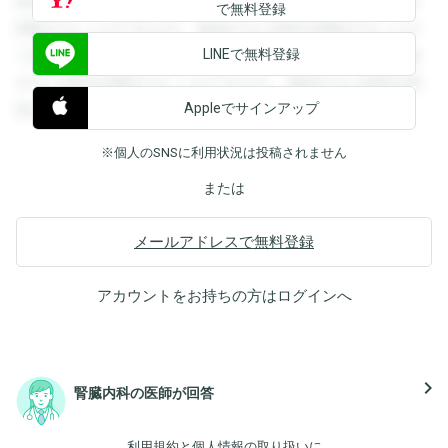
録すると回答を閲覧することができます。登録すると回答を
で無料登録
閲覧することができます。登録すると回答を閲覧することが
LINEで無料登録
できます。登録すると回答を閲覧することができます。登録
すると回答を閲覧することができます。登録すると回答を閲
Appleでサインアップ
覧することができます。
※個人のSNSに利用状況は投稿されません
または
メールアドレスで無料登録
アカウントをお持ちの方は
ログイン
へ
navigate_next
腎臓内科の医師が回答
利用規約
と
個人情報の取り扱い
に