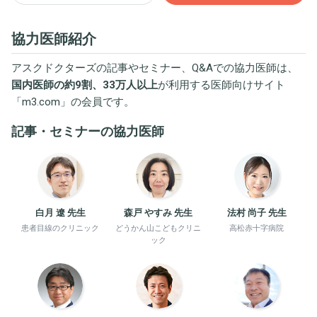
協力医師紹介
アスクドクターズの記事やセミナー、Q&Aでの協力医師は、
国内医師の約9割、33万人以上
が利用する医師向けサイト
「
m3.com
」の会員です。
記事・セミナーの協力医師
白月 遼 先生
森戸 やすみ 先生
法村 尚子 先生
患者目線のクリニック
どうかん山こどもクリニ
高松赤十字病院
ック