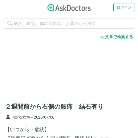
ログイン
search
edit_note
文章で検索する
２週間前から右側の腰痛 結石有り
person
40代/女性 -
2026/07/06
【いつから・症状】