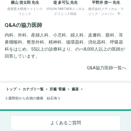
横山 啓太郎 先生
堤 多可弘 先生
平野井 啓一 先生
慈恵医大晴海トリトンク
VISION PARTNERメンタル
株式会社メディカル・マ
リニック
クリニック四谷
ジック・ジャパン、平野
井労働衛生コンサルタン
Q&Aの協力医師
ト事務所
内科、外科、産婦人科、小児科、婦人科、皮膚科、眼科、耳
鼻咽喉科、整形外科、精神科、循環器科、消化器科、呼吸器
科をはじめ、55以上の診療科より、のべ8,000人以上の医師が
回答しています。
Q&A協力医師一覧へ
トップ
カテゴリ一覧
肝臓･腎臓
臓器
２週間前から右側の腰痛 結石有り
よくあるご質問