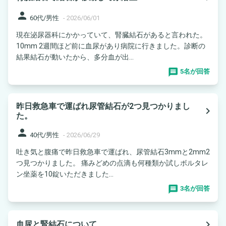
person
60代/男性
-
2026/06/01
現在泌尿器科にかかっていて、腎臓結石があると言われた。
10mm 2週間ほど前に血尿があり病院に行きました。診断の
結果結石が動いたから、多分血が出...
5名が回答
昨日救急車で運ばれ尿管結石が2つ見つかりまし
navigate_next
た。
person
40代/男性
-
2026/06/29
吐き気と腹痛で昨日救急車で運ばれ、尿管結石3mmと2mm2
つ見つかりました。 痛みどめの点滴も何種類か試しボルタレ
ン坐薬を10錠いただきました...
3名が回答
navigate_next
血尿と腎結石について