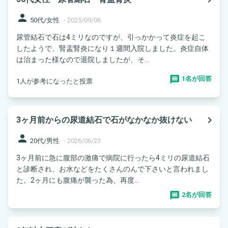
person
50代/女性
-
2025/09/06
尿管結石で石は4ミリなのですが、引っかかって炎症を起こ
したようで、腎盂腎炎になり１週間入院しました。炎症自体
は治まった様なので退院しましたが、そ...
1名が回答
1人が参考になったと投票
navigate_next
3ヶ月前からの尿道結石で石がなかなか抜けない
person
20代/男性
-
2026/06/23
3ヶ月前に急に腹部の激痛で病院に行ったら4ミリの尿道結石
と診断され、お水などをたくさんのんで下さいと言われまし
た。2ヶ月にも腹痛が襲った為、再度...
2名が回答