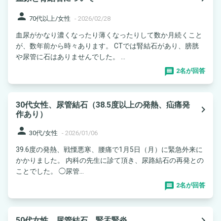
person
70代以上/女性
-
2026/02/28
血尿がかなり濃くなったり薄くなったりして数か月続くこと
が、数年前から時々あります。 CTでは腎結石があり、膀胱
や尿管に石はありませんでした。 ...
2名が回答
30代女性、尿管結石（38.5度以上の発熱、疝痛発
navigate_next
作あり）
person
30代/女性
-
2026/01/06
39.6度の発熱、戦慄悪寒、腰痛で1月5日（月）に緊急外来に
かかりました。 内科の先生に診て頂き、尿路結石の再発との
ことでした。 ◯尿管...
2名が回答
navigate_next
50代女性 尿管結石 腎盂腎炎