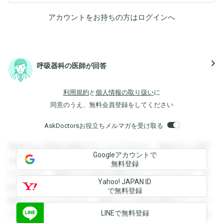
アカウントをお持ちの方は
ログイン
へ
navigate_next
呼吸器科の医師が回答
利用規約
と
個人情報の取り扱い
に
同意のうえ、無料会員登録をしてください
AskDoctorsお役立ちメルマガを受け取る
登録すると回答を閲覧することができます。登録すると回答
Googleアカウントで
を閲覧することができます。登録すると回答を閲覧すること
無料登録
ができます。登録すると回答を閲覧することができます。登
Yahoo! JAPAN ID
録すると回答を閲覧することができます。登録すると回答を
で無料登録
閲覧することができます。登録すると回答を閲覧することが
LINEで無料登録
できます。登録すると回答を閲覧することができます。登録