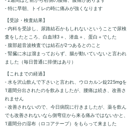
- 2週間ほど前から右側の腰痛、腹痛があります
- 特に早朝、トイレの時に痛みが強くなります
【受診・検査結果】
- 内科を受診し、尿路結石かもしれないということで尿検
査をしたところ、白血球3＋、潜血＋、蛋白＋でした
- 腹部超音波検査では結石が2つあるとのこと
- 腎臓に水は溜まっておらず、腸が動いていないと言われ
ました（毎日普通に排便はあり）
【これまでの経過】
- 水を沢山飲んで下さいと言われ、ウロカルン錠225mgを
1週間分出されたのを飲みましたが、腰痛は続き、改善さ
れません
- 改善されないので、今日病院に行きましたが、薬を飲ん
でも改善されないなら側弯症から来る痛みではないかと、
1週間分の湿布（ロコアテープ）をもらって来ました