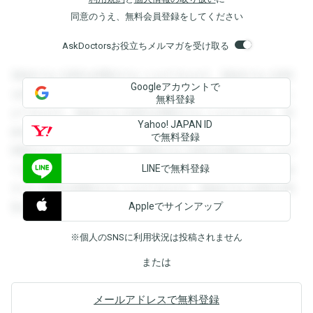
同意のうえ、無料会員登録をしてください
AskDoctorsお役立ちメルマガを受け取る
登録すると回答を閲覧することができます。登録すると回答
Googleアカウントで
を閲覧することができます。登録すると回答を閲覧すること
無料登録
ができます。登録すると回答を閲覧することができます。登
Yahoo! JAPAN ID
録すると回答を閲覧することができます。登録すると回答を
で無料登録
閲覧することができます。登録すると回答を閲覧することが
LINEで無料登録
できます。登録すると回答を閲覧することができます。登録
すると回答を閲覧することができます。登録すると回答を閲
Appleでサインアップ
覧することができます。
※個人のSNSに利用状況は投稿されません
または
メールアドレスで無料登録