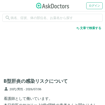
ログイン
search
edit_note
文章で検索する
B型肝炎の感染リスクについて
person
20代/男性 -
2026/07/06
看護師として働いています。