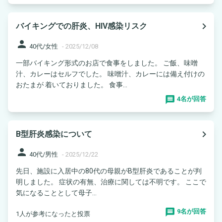
navigate_next
バイキングでの肝炎、HIV感染リスク
person
40代/女性
-
2025/12/08
一部バイキング形式のお店で食事をしました。 ご飯、味噌
汁、カレーはセルフでした。 味噌汁、カレーには備え付けの
おたまが 着いておりました。 食事...
4名が回答
navigate_next
B型肝炎感染について
person
40代/男性
-
2025/12/22
先日、施設に入居中の80代の母親がB型肝炎であることが判
明しました。 症状の有無、治療に関しては不明です。 ここで
気になることとして母子...
9名が回答
1人が参考になったと投票