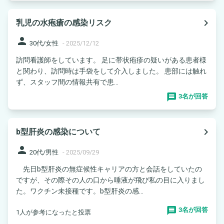
navigate_next
乳児の水疱瘡の感染リスク
person
30代/女性
-
2025/12/12
訪問看護師をしています。 足に帯状疱疹の疑いがある患者様
と関わり、訪問時は手袋をして介入しました。 患部には触れ
ず、スタッフ間の情報共有で患...
3名が回答
navigate_next
b型肝炎の感染について
person
20代/男性
-
2025/09/29
先日b型肝炎の無症候性キャリアの方と会話をしていたの
ですが、その際その人の口から唾液が飛び私の目に入りまし
た。ワクチン未接種です。b型肝炎の感...
3名が回答
1人が参考になったと投票