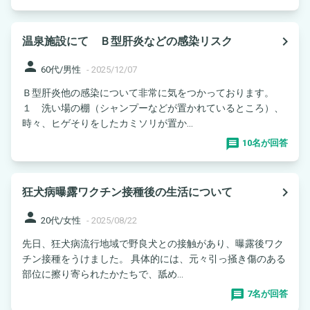
navigate_next
温泉施設にて Ｂ型肝炎などの感染リスク
person
60代/男性
-
2025/12/07
Ｂ型肝炎他の感染について非常に気をつかっております。
１ 洗い場の棚（シャンプーなどが置かれているところ）、
時々、ヒゲそりをしたカミソリが置か...
10名が回答
navigate_next
狂犬病曝露ワクチン接種後の生活について
person
20代/女性
-
2025/08/22
先日、狂犬病流行地域で野良犬との接触があり、曝露後ワク
チン接種をうけました。 具体的には、元々引っ掻き傷のある
部位に擦り寄られたかたちで、舐め...
7名が回答