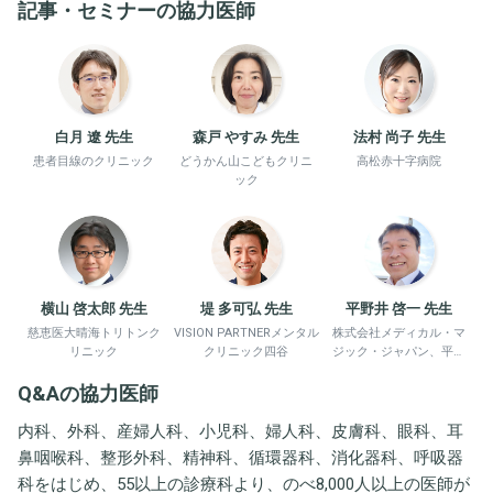
記事・セミナーの協力医師
白月 遼 先生
森戸 やすみ 先生
法村 尚子 先生
患者目線のクリニック
どうかん山こどもクリニ
高松赤十字病院
ック
横山 啓太郎 先生
堤 多可弘 先生
平野井 啓一 先生
慈恵医大晴海トリトンク
VISION PARTNERメンタル
株式会社メディカル・マ
リニック
クリニック四谷
ジック・ジャパン、平野
井労働衛生コンサルタン
Q&Aの協力医師
ト事務所
内科、外科、産婦人科、小児科、婦人科、皮膚科、眼科、耳
鼻咽喉科、整形外科、精神科、循環器科、消化器科、呼吸器
科をはじめ、55以上の診療科より、のべ8,000人以上の医師が