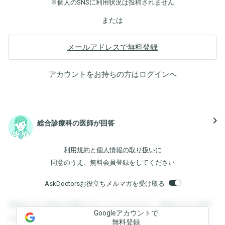
※個人のSNSに利用状況は投稿されません
または
メールアドレスで無料登録
アカウントをお持ちの方は
ログイン
へ
navigate_next
総合診療科の医師が回答
利用規約
と
個人情報の取り扱い
に
同意のうえ、無料会員登録をしてください
AskDoctorsお役立ちメルマガを受け取る
登録すると回答を閲覧することができます。登録すると回答
Googleアカウントで
を閲覧することができます。登録すると回答を閲覧すること
無料登録