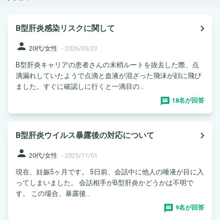
navigate_next
B型肝炎感染リスクに関して
person
20代/女性
-
2026/05/23
B型肝炎キャリアの患者さんの末梢ルートを抜去した際、点
滴漏れしていたようで点滴と血液が混ざった飛沫が顔に飛び
ました。すぐに確認しに行くと一滴目の...
18名が回答
navigate_next
B型肝炎ウイルス暴露後の対応について
person
20代/女性
-
2025/11/01
現在、妊娠5ヶ月です。 5日前、会話中に他人の唾液が目に入
ってしまいました。 会話相手がB型肝炎かどうかは不明で
す。 この場合、暴露後...
9名が回答