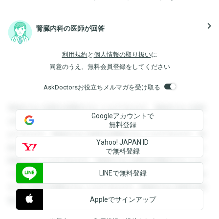
navigate_next
腎臓内科の医師が回答
利用規約
と
個人情報の取り扱い
に
同意のうえ、無料会員登録をしてください
AskDoctorsお役立ちメルマガを受け取る
登録すると回答を閲覧することができます。登録すると回答
Googleアカウントで
を閲覧することができます。登録すると回答を閲覧すること
無料登録
ができます。登録すると回答を閲覧することができます。登
Yahoo! JAPAN ID
録すると回答を閲覧することができます。登録すると回答を
で無料登録
閲覧することができます。登録すると回答を閲覧することが
LINEで無料登録
できます。登録すると回答を閲覧することができます。登録
すると回答を閲覧することができます。登録すると回答を閲
Appleでサインアップ
覧することができます。