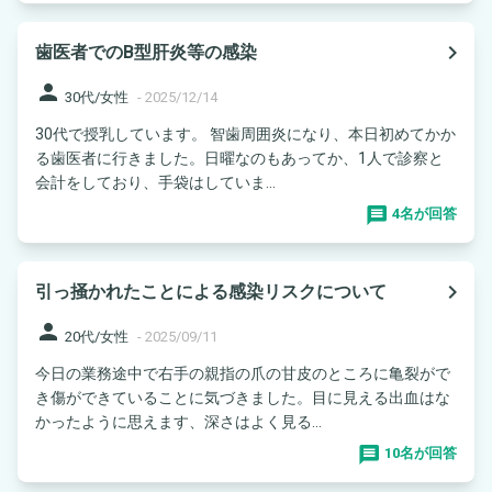
navigate_next
歯医者でのB型肝炎等の感染
person
30代/女性
-
2025/12/14
30代で授乳しています。 智歯周囲炎になり、本日初めてかか
る歯医者に行きました。日曜なのもあってか、1人で診察と
会計をしており、手袋はしていま...
4名が回答
navigate_next
引っ掻かれたことによる感染リスクについて
person
20代/女性
-
2025/09/11
今日の業務途中で右手の親指の爪の甘皮のところに亀裂がで
き傷ができていることに気づきました。目に見える出血はな
かったように思えます、深さはよく見る...
10名が回答