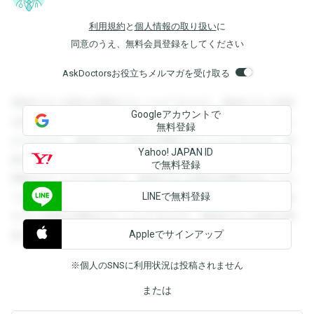
利用規約
と
個人情報の取り扱い
に
同意のうえ、無料会員登録をしてください
AskDoctorsお役立ちメルマガを受け取る
登録すると回答を閲覧することができます。登録すると回答
Googleアカウントで
を閲覧することができます。登録すると回答を閲覧すること
無料登録
ができます。登録すると回答を閲覧することができます。登
Yahoo! JAPAN ID
録すると回答を閲覧することができます。登録すると回答を
で無料登録
閲覧することができます。登録すると回答を閲覧することが
LINEで無料登録
できます。登録すると回答を閲覧することができます。登録
すると回答を閲覧することができます。登録すると回答を閲
Appleでサインアップ
覧することができます。
※個人のSNSに利用状況は投稿されません
または