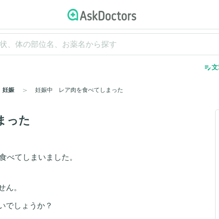
edit_note
文
妊娠
妊娠中 レア肉を食べてしまった
まった
を食べてしまいました。
せん。
いでしょうか？