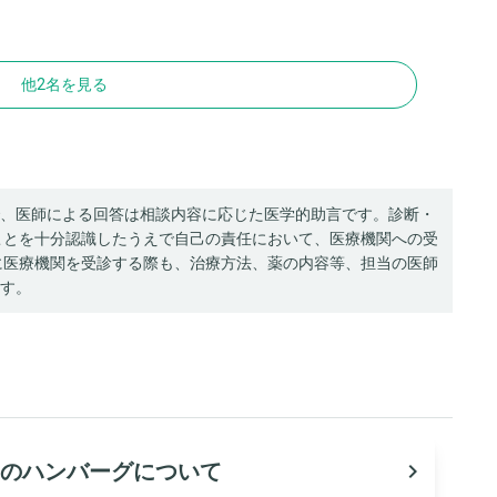
他2名を見る
、医師による回答は相談内容に応じた医学的助言です。診断・
ことを十分認識したうえで自己の責任において、医療機関への受
に医療機関を受診する際も、治療方法、薬の内容等、担当の医師
す。
生のハンバーグについて
navigate_next