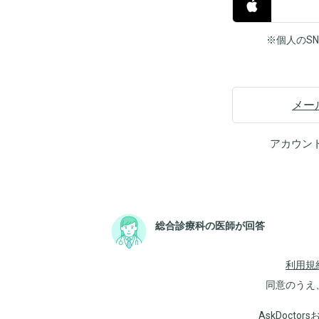
※個人のS
メー
アカウン
総合診療科の医師が回答
利用規
同意のうえ
AskDoct