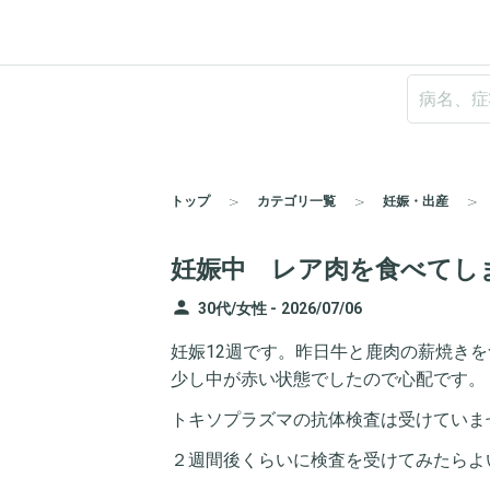
トップ
カテゴリ一覧
妊娠・出産
妊娠中 レア肉を食べてし
person
30代/女性 -
2026/07/06
妊娠12週です。昨日牛と鹿肉の薪焼き
少し中が赤い状態でしたので心配です。
トキソプラズマの抗体検査は受けていま
２週間後くらいに検査を受けてみたらよ