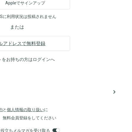
Appleでサインアップ
NSに利用状況は投稿されません
または
ルアドレスで無料登録
トをお持ちの方は
ログイン
へ
navigate_next
約
と
個人情報の取り扱い
に
、無料会員登録をしてください
orsお役立ちメルマガを受け取る