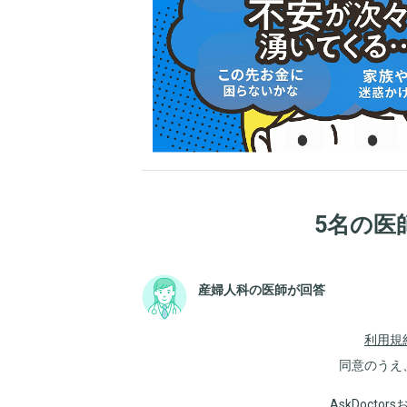
5名の医
産婦人科の医師が回答
利用規
同意のうえ
AskDoct