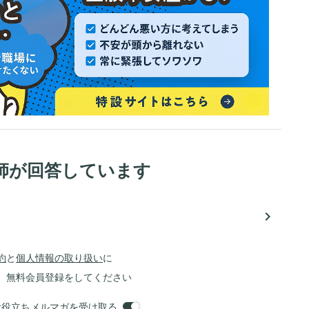
師が回答しています
navigate_next
約
と
個人情報の取り扱い
に
、無料会員登録をしてください
orsお役立ちメルマガを受け取る