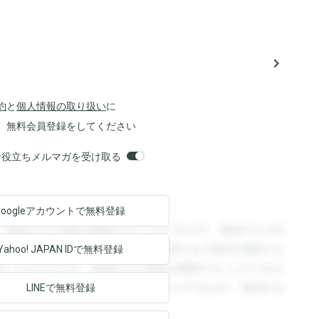
navigate_next
約
と
個人情報の取り扱い
に
、無料会員登録をしてください
orsお役立ちメルマガを受け取る
Googleアカウントで
無料登録
。登録すると回答を閲覧することができます。登録すると回
回答を閲覧することができます。登録すると回答を閲覧する
Yahoo! JAPAN ID
で無料登録
ることができます。登録すると回答を閲覧することができま
ます。登録すると回答を閲覧することができます。登録する
LINEで無料登録