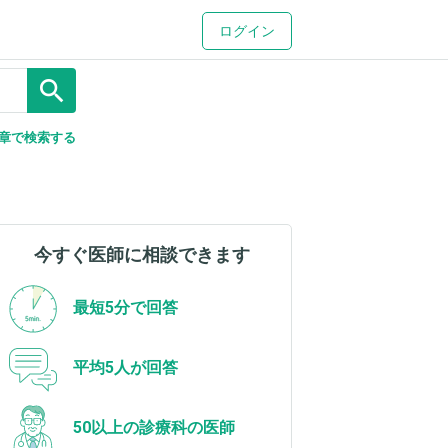
ログイン
search
章で検索する
今すぐ医師に相談できます
最短5分で回答
平均5人が回答
50以上の診療科の医師