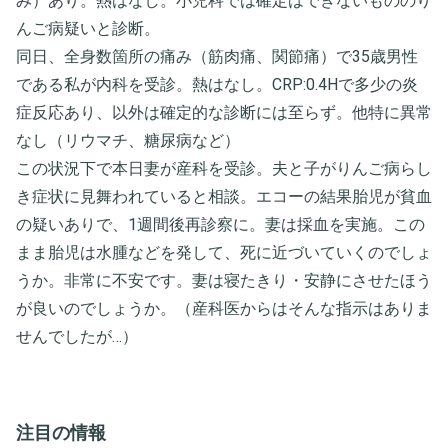
み）あり。熱はなし。小児科では確定はできないもののり
んご病疑いと診断。
同日、全身数箇所の痛み（筋肉痛、関節痛）で35歳男性
である私が内科を受診。熱はなし。CRP:0.4Hで多少の炎
症反応あり、以外は確定的な診断には至らず。他特に異常
なし（リウマチ、糖尿病など）
この状況下で本日妻が産科を受診。夫と子がりんご病らし
き症状に見舞われていると相談。エコーの結果胎児が貧血
の疑いありで、1週間後再診察に。妻は採血を実施。この
まま胎児は水腫などを発して、死に近づいていくのでしょ
うか。非常に不安です。妻は寝たきり・安静にさせたほう
が良いのでしょうか。（産科医からはそんな指示はありま
せんでしたが…）
注目の情報