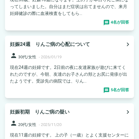
ってしまいました。自分はまだ症状は出てませんので、来月
妊婦健診の際に血液検査をしてもら...
4名が回答
navigate_next
妊娠24週 りんご病の心配について
person
30代/女性
-
2026/01/19
現在24週の妊婦です。2日前の夜に友達家族が遊びに来てく
れたのですが、今朝、友達のお子さんの頬とお尻に発疹が出
たようです。受診先の病院では、りん...
5名が回答
navigate_next
妊娠初期 りんご病の疑い
person
20代/女性
-
2025/11/20
現在11週の妊婦です。 上の子（一歳）とよく支援センターに