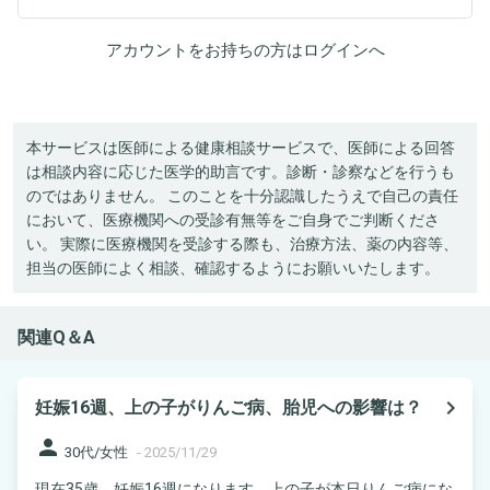
アカウントをお持ちの方は
ログイン
へ
本サービスは医師による健康相談サービスで、医師による回答
は相談内容に応じた医学的助言です。診断・診察などを行うも
のではありません。 このことを十分認識したうえで自己の責任
において、医療機関への受診有無等をご自身でご判断くださ
い。 実際に医療機関を受診する際も、治療方法、薬の内容等、
担当の医師によく相談、確認するようにお願いいたします。
関連Q＆A
navigate_next
妊娠16週、上の子がりんご病、胎児への影響は？
person
30代/女性
-
2025/11/29
現在35歳、妊娠16週になります。上の子が本日りんご病にな