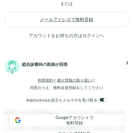
または
メールアドレスで無料登録
アカウントをお持ちの方は
ログイン
へ
navigate_next
総合診療科の医師が回答
利用規約
と
個人情報の取り扱い
に
同意のうえ、無料会員登録をしてください
AskDoctorsお役立ちメルマガを受け取る
登録すると回答を閲覧することができます。登録すると回答
Googleアカウントで
を閲覧することができます。登録すると回答を閲覧すること
無料登録
ができます。登録すると回答を閲覧することができます。登