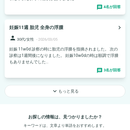
4名が回答
navigate_next
妊娠11週 胎児 全身の浮腫
person
30代/女性
-
2026/03/05
妊娠 11w0d 診察の時に胎児の浮腫を指摘されました。 次の
診察は1週間後になりました。 妊娠10w0dの時は順調で浮腫
もありませんでした...
3名が回答
keyboard_arrow_down
もっと見る
お探しの情報は、見つかりましたか？
キーワードは、文章より単語をおすすめします。