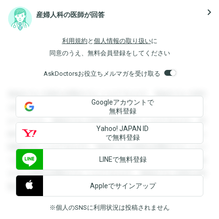
navigate_next
産婦人科の医師が回答
利用規約
と
個人情報の取り扱い
に
同意のうえ、無料会員登録をしてください
AskDoctorsお役立ちメルマガを受け取る
登録すると回答を閲覧することができます。登録すると回答
Googleアカウントで
を閲覧することができます。登録すると回答を閲覧すること
無料登録
ができます。登録すると回答を閲覧することができます。登
Yahoo! JAPAN ID
録すると回答を閲覧することができます。登録すると回答を
で無料登録
閲覧することができます。登録すると回答を閲覧することが
LINEで無料登録
できます。登録すると回答を閲覧することができます。登録
すると回答を閲覧することができます。登録すると回答を閲
Appleでサインアップ
覧することができます。
※個人のSNSに利用状況は投稿されません