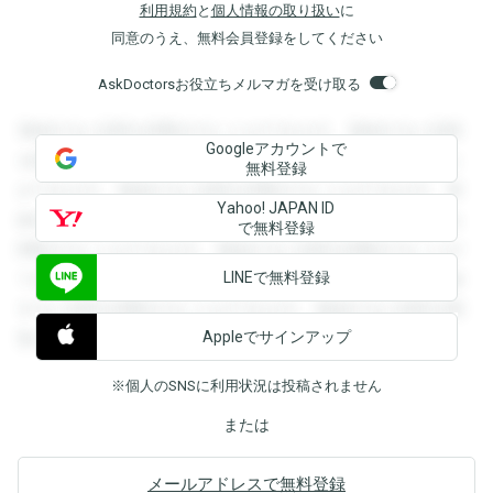
利用規約
と
個人情報の取り扱い
に
同意のうえ、無料会員登録をしてください
AskDoctorsお役立ちメルマガを受け取る
登録すると回答を閲覧することができます。登録すると回答
Googleアカウントで
を閲覧することができます。登録すると回答を閲覧すること
無料登録
ができます。登録すると回答を閲覧することができます。登
Yahoo! JAPAN ID
録すると回答を閲覧することができます。登録すると回答を
で無料登録
閲覧することができます。登録すると回答を閲覧することが
LINEで無料登録
できます。登録すると回答を閲覧することができます。登録
すると回答を閲覧することができます。登録すると回答を閲
Appleでサインアップ
覧することができます。
※個人のSNSに利用状況は投稿されません
または
メールアドレスで無料登録