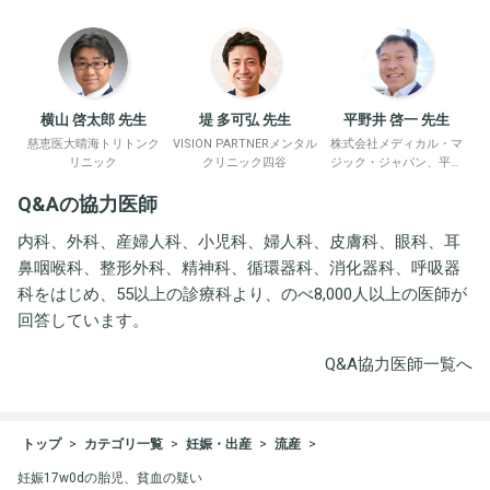
横山 啓太郎 先生
堤 多可弘 先生
平野井 啓一 先生
慈恵医大晴海トリトンク
VISION PARTNERメンタル
株式会社メディカル・マ
リニック
クリニック四谷
ジック・ジャパン、平野
井労働衛生コンサルタン
Q&Aの協力医師
ト事務所
内科、外科、産婦人科、小児科、婦人科、皮膚科、眼科、耳
鼻咽喉科、整形外科、精神科、循環器科、消化器科、呼吸器
科をはじめ、55以上の診療科より、のべ8,000人以上の医師が
回答しています。
Q&A協力医師一覧へ
トップ
カテゴリ一覧
妊娠・出産
流産
妊娠17w0dの胎児、貧血の疑い