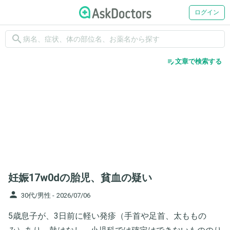
ログイン
search
edit_note
文章で検索する
妊娠17w0dの胎児、貧血の疑い
person
30代/男性 -
2026/07/06
5歳息子が、3日前に軽い発疹（手首や足首、太ももの