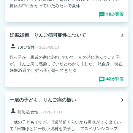
夏休み中にかかっていたみたいで夏休...
2名が回答
navigate_next
妊娠29週 りんご病可能性について
person
30代/女性
-
2025/08/20
姪っ子が、親戚の家に3泊していて、その時に遊んでいた子
が、りんご病に感染していたとわかりました。 私自身、現在
妊娠29週で、姪っ子が帰ってきた次...
4名が回答
navigate_next
一歳の子ども、りんご病の疑い
person
乳幼児/女性
-
2026/01/11
一歳の子どもですが、 1週間前くらいから鼻水がよく出てい
て 4日前ほどに一度小児科を受診し、 アスベリンシロップ