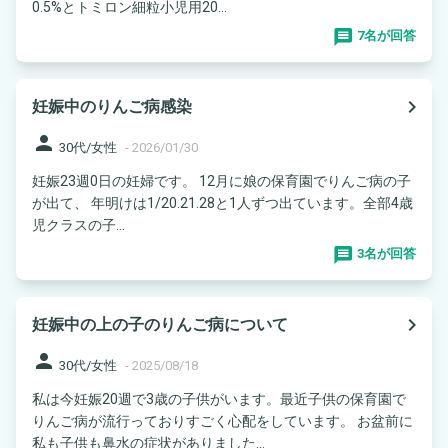
0.5%とトミロン細粒小児用20...
7名が回答
navigate_next
妊娠中のりんご病感染
person
30代/女性
-
2026/01/30
妊娠23週0日の妊婦です。 12月に娘の保育園でりんご病の子
が出て、 年明けは1/20.21.28と1人ずつ出ています。全部4歳
児クラスの子...
3名が回答
navigate_next
妊娠中の上の子のりんご病について
person
30代/女性
-
2025/08/18
私は今妊娠20週で3歳の子供がいます。最近子供の保育園で
りんご病が流行っておりすごく心配をしています。 お盆前に
私も子供も鼻水の症状がありました...