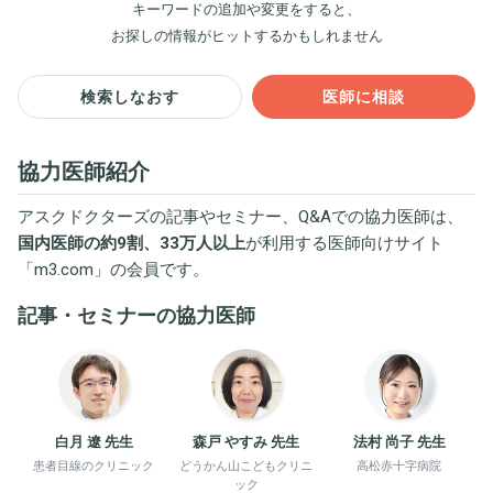
キーワードの追加や変更をすると、
お探しの情報がヒットするかもしれません
検索しなおす
医師に相談
協力医師紹介
アスクドクターズの記事やセミナー、Q&Aでの協力医師は、
国内医師の約9割、33万人以上
が利用する医師向けサイト
「
m3.com
」の会員です。
記事・セミナーの協力医師
白月 遼 先生
森戸 やすみ 先生
法村 尚子 先生
患者目線のクリニック
どうかん山こどもクリニ
高松赤十字病院
ック