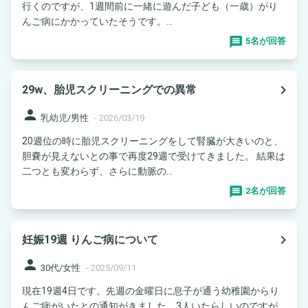
行くのですが、1週間前に一緒に遊んだ子ども（一歳）がり
んご病にかかっていたそうです。...
5名が回答
navigate_next
29w、胎児スクリーニングでの異常
person
乳幼児/男性
-
2026/03/19
20週位の時に胎児スクリーニングをして腎臓が大きいのと、
胆嚢が見えないとの事で再度29週で受けてきました。 結果は
二つとも変わらず、さらに動脈の...
2名が回答
navigate_next
妊娠19週 りんご病について
person
30代/女性
-
2025/09/11
現在19週4日です。先週の金曜日に息子が通う幼稚園からり
んご病がいたとの通知がきました。3人いたらしいのですが