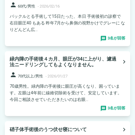
person
60代/男性
-
2026/02/16
バックルとる手術して15日たった、本日 手術後初の診察で
右目眼圧40 もある 昨年7月から鼻側の視野かけでグレーに な
りどんどん広...
3名が回答
緑内障の手術後４カ月、眼圧が34に上がり、濾過
navigate_next
法ニードリングしてもよくなりません。
person
70代以上/男性
-
2026/01/27
70歳男性。緑内障の手術後に眼圧が高くなり、困っていま
す。左眼は4年前に線維切除術を受けて、安定しています。
今回ご相談させていただきたいのは右眼...
3名が回答
navigate_next
硝子体手術後のうつ伏せ寝について