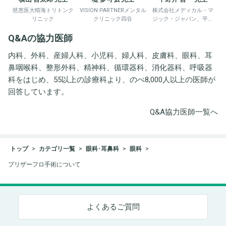
慈恵医大晴海トリトンク
VISION PARTNERメンタル
株式会社メディカル・マ
リニック
クリニック四谷
ジック・ジャパン、平野
井労働衛生コンサルタン
Q&Aの協力医師
ト事務所
内科、外科、産婦人科、小児科、婦人科、皮膚科、眼科、耳
鼻咽喉科、整形外科、精神科、循環器科、消化器科、呼吸器
科をはじめ、55以上の診療科より、のべ8,000人以上の医師が
回答しています。
Q&A協力医師一覧へ
トップ
カテゴリ一覧
眼科･耳鼻科
眼科
プリザーフロ手術について
よくあるご質問