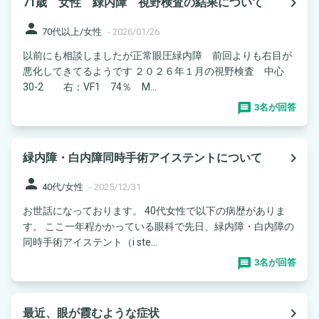
navigate_next
71歳 女性 緑内障 視野検査の結果について
person
70代以上/女性
-
2026/01/26
以前にも相談しましたが正常眼圧緑内障 前回よりも右目が
悪化してきてるようです ２０２６年１月の視野検査 中心
30-2 右：VF1 74％ M...
3名が回答
navigate_next
緑内障・白内障同時手術アイステントについて
person
40代/女性
-
2025/12/31
お世話になっております。 40代女性で以下の病歴がありま
す。 ここ一年程かかっている眼科で先日、緑内障・白内障の
同時手術アイステント（i ste...
3名が回答
navigate_next
最近、眼が霞むような症状