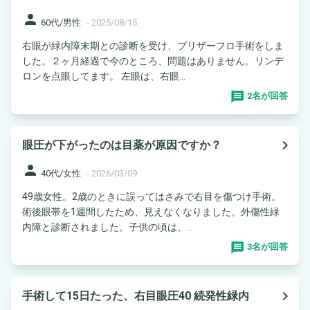
person
60代/男性
-
2025/08/15
右眼が緑内障末期との診断を受け、プリザーフロ手術をしま
した。２ヶ月経過で今のところ、問題はありません。リンデ
ロンを点眼してます。 左眼は、右眼...
2名が回答
navigate_next
眼圧が下がったのは目薬が原因ですか？
person
40代/女性
-
2026/03/09
49歳女性。2歳のときに誤ってはさみで右目を傷つけ手術。
術後眼帯を1週間したため、見えなくなりました。外傷性緑
内障と診断されました。子供の頃は、...
3名が回答
navigate_next
手術して15日たった、右目眼圧40 続発性緑内