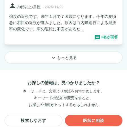
person
70代以上/男性
-
2025/11/22
強度の近視です。来年１月で７８歳になります。今年の夏頃
急に右目の近視が進みました。原因は白内障進行による屈折
率の変化です。車の運転に不安があるた...
3名が回答
keyboard_arrow_down
もっと見る
お探しの情報は、見つかりましたか？
キーワードは、文章より単語をおすすめします。
キーワードの追加や変更をすると、
お探しの情報がヒットするかもしれません
検索しなおす
医師に相談