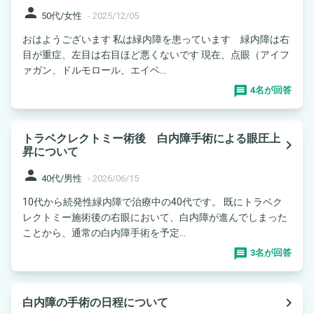
person
50代/女性
-
2025/12/05
おはようございます 私は緑内障を患っています 緑内障は右
目が重症、左目は右目ほど悪くないです 現在、点眼（アイフ
ァガン、ドルモロール、エイベ...
4名が回答
トラベクレクトミー術後 白内障手術による眼圧上
navigate_next
昇について
person
40代/男性
-
2026/06/15
10代から続発性緑内障で治療中の40代です。 既にトラベク
レクトミー施術後の右眼において、白内障が進んでしまった
ことから、通常の白内障手術を予定...
3名が回答
navigate_next
白内障の手術の日程について