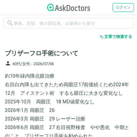
ログイン
search
edit_note
文章で検索する
プリザーフロ手術について
person
60代/女性 -
2026/07/06
約10年緑内障点眼治療
右目白内障も出てきたため両眼圧17前後続くため2024年
12月 アイステント術 するも眼圧に大きな変化なし
2025年10月 両眼圧 18 MD値変化なし
2026年1月 両眼圧 26
2026年3月 両眼圧 29 レーザー治療
2026年6月 両眼圧 27 右目視野検査 やや悪化 中期と
のこと プリザーフロ手術を勧められた