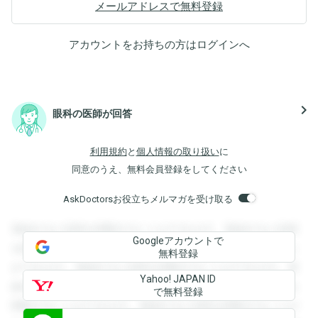
メールアドレスで無料登録
アカウントをお持ちの方は
ログイン
へ
navigate_next
眼科の医師が回答
利用規約
と
個人情報の取り扱い
に
同意のうえ、無料会員登録をしてください
AskDoctorsお役立ちメルマガを受け取る
登録すると回答を閲覧することができます。登録すると回答
Googleアカウントで
を閲覧することができます。登録すると回答を閲覧すること
無料登録
ができます。登録すると回答を閲覧することができます。登
Yahoo! JAPAN ID
録すると回答を閲覧することができます。登録すると回答を
で無料登録
閲覧することができます。登録すると回答を閲覧することが