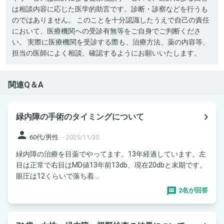
は相談内容に応じた医学的助言です。診断・診察などを行うも
のではありません。 このことを十分認識したうえで自己の責任
において、医療機関への受診有無等をご自身でご判断くださ
い。 実際に医療機関を受診する際も、治療方法、薬の内容等、
担当の医師によく相談、確認するようにお願いいたします。
関連Q＆A
navigate_next
緑内障の手術のタイミングについて
person
60代/男性
-
2025/11/30
緑内障の治療を目薬でやってます。13年経過しています。左
目は正常で右目はMD値13年前13db、現在20dbと末期です。
眼圧は12くらいで落ち着...
2名が回答