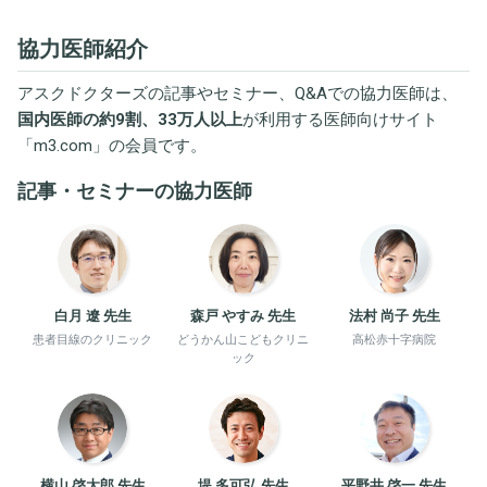
協力医師紹介
アスクドクターズの記事やセミナー、Q&Aでの協力医師は、
国内医師の約9割、33万人以上
が利用する医師向けサイト
「
m3.com
」の会員です。
記事・セミナーの協力医師
白月 遼 先生
森戸 やすみ 先生
法村 尚子 先生
患者目線のクリニック
どうかん山こどもクリニ
高松赤十字病院
ック
横山 啓太郎 先生
堤 多可弘 先生
平野井 啓一 先生