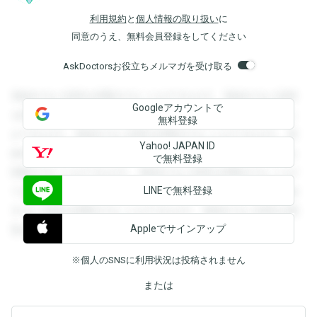
利用規約
と
個人情報の取り扱い
に
同意のうえ、無料会員登録をしてください
AskDoctorsお役立ちメルマガを受け取る
登録すると回答を閲覧することができます。登録すると回答
Googleアカウントで
を閲覧することができます。登録すると回答を閲覧すること
無料登録
ができます。登録すると回答を閲覧することができます。登
Yahoo! JAPAN ID
録すると回答を閲覧することができます。登録すると回答を
で無料登録
閲覧することができます。登録すると回答を閲覧することが
LINEで無料登録
できます。登録すると回答を閲覧することができます。登録
すると回答を閲覧することができます。登録すると回答を閲
Appleでサインアップ
覧することができます。
※個人のSNSに利用状況は投稿されません
または