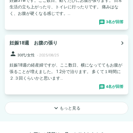
妊娠31wです。ここ数日、動くたびにお腹が張ります。 日常
生活の立ち上がったり、トイレに行ったりです。 痛みはな
く、お腹が硬くなる感じです。...
3名が回答
navigate_next
妊娠18週 お腹の張り
person
30代/女性
-
2025/08/25
妊娠18週の経産婦ですが、ここ数日、横になっててもお腹が
張ることが増えました。 1.2分で治ります。 多くて１時間に
２.３回くらいかと思います...
4名が回答
keyboard_arrow_down
もっと見る