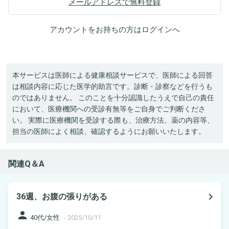
メールアドレスで無料登録
アカウントをお持ちの方は
ログイン
へ
本サービスは医師による健康相談サービスで、医師による回答
は相談内容に応じた医学的助言です。診断・診察などを行うも
のではありません。 このことを十分認識したうえで自己の責任
において、医療機関への受診有無等をご自身でご判断くださ
い。 実際に医療機関を受診する際も、治療方法、薬の内容等、
担当の医師によく相談、確認するようにお願いいたします。
関連Q＆A
navigate_next
36週、お腹の張りがある
person
40代/女性
-
2025/10/11