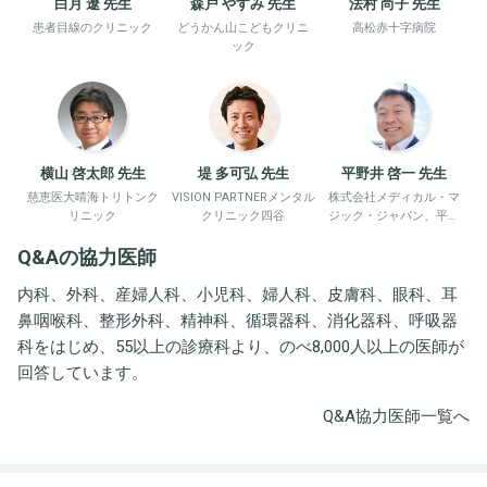
白月 遼 先生
森戸 やすみ 先生
法村 尚子 先生
患者目線のクリニック
どうかん山こどもクリニ
高松赤十字病院
ック
横山 啓太郎 先生
堤 多可弘 先生
平野井 啓一 先生
慈恵医大晴海トリトンク
VISION PARTNERメンタル
株式会社メディカル・マ
リニック
クリニック四谷
ジック・ジャパン、平野
井労働衛生コンサルタン
Q&Aの協力医師
ト事務所
内科、外科、産婦人科、小児科、婦人科、皮膚科、眼科、耳
鼻咽喉科、整形外科、精神科、循環器科、消化器科、呼吸器
科をはじめ、55以上の診療科より、のべ8,000人以上の医師が
回答しています。
Q&A協力医師一覧へ