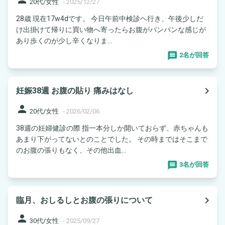
20代/女性
-
2025/12/27
28歳 現在17w4dです。 今日午前中検診ヘ行き、午後少しだ
け出掛けて帰りに買い物へ寄ったらお腹がパンパンな感じが
あり歩くのが少し辛くなりま...
2名が回答
navigate_next
妊娠38週 お腹の貼り 痛みはなし
person
20代/女性
-
2026/02/06
38週の妊婦健診の際 指一本分しか開いておらず、赤ちゃんも
あまり下がってないとのことでした。 その時まではそこまで
のお腹の張りもなく、その他出血...
3名が回答
navigate_next
臨月、おしるしとお腹の張りについて
person
30代/女性
-
2025/09/27