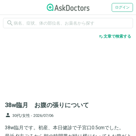
ログイン
search
edit_note
文章で検索する
38w臨月 お腹の張りについて
person
30代/女性 -
2026/07/06
38w臨月です。初産、本日健診で子宮口0.5cmでした。