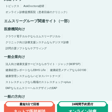
トピックス
AskDoctors総研
オンライン診療提携医院（患者目線のクリニック）
エムスリーグループ関連サイト（一部）
医療機関向け
クラウド電子カルテならエムスリーデジカル
クリニック向け診療支援システムならデジスマ診療
訪問介護ソフトならケアウィング
一般企業向け
法人向け健康支援サービスならホワイト・ジャック(M3PSP)
健康経営レポートならEBHS Life
健康経営メディアならGO100
健康管理システムならハピネスパートナーズ
ストレスチェックなら職場のストレスチェック+plus
EAPならエムスリーヘルスデザインのEAP
一般の方向け
医療総合サイトQLife（キューライフ）
肥満症総合サイトならひまんラボ
最短5分で回答
24時間予約受付
ネットで医師相談
オンライン診療