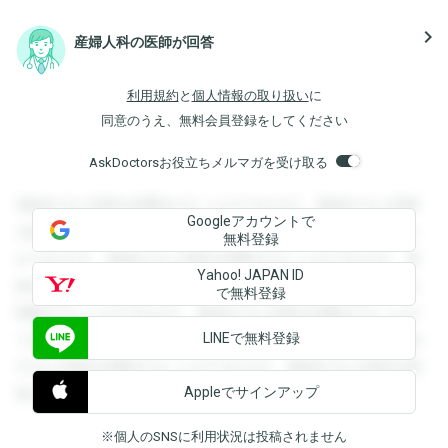
navigate_next
産婦人科の医師が回答
利用規約
と
個人情報の取り扱い
に
同意のうえ、無料会員登録をしてください
AskDoctorsお役立ちメルマガを受け取る
登録すると回答を閲覧することができます。登録すると回答
Googleアカウントで
を閲覧することができます。登録すると回答を閲覧すること
無料登録
ができます。登録すると回答を閲覧することができます。登
Yahoo! JAPAN ID
録すると回答を閲覧することができます。登録すると回答を
で無料登録
閲覧することができます。登録すると回答を閲覧することが
LINEで無料登録
できます。登録すると回答を閲覧することができます。登録
すると回答を閲覧することができます。登録すると回答を閲
Appleでサインアップ
覧することができます。
※個人のSNSに利用状況は投稿されません