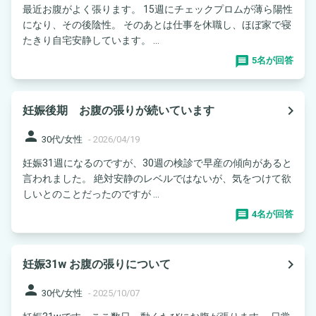
最近お腹がよく張ります。 15週にチェックプロムが薄ら陽性
になり、その後陰性。 そのあとは仕事を休職し、ほぼ家で寝
たきり自宅安静しています。 ...
5名が回答
navigate_next
妊娠後期 お腹の張りが続いています
person
30代/女性
-
2026/04/19
妊娠31週になるのですが、30週の検診で早産の傾向があると
言われました。 絶対安静のレベルではないが、気をつけて欲
しいとのことだったのですが ...
4名が回答
navigate_next
妊娠31w お腹の張りについて
person
30代/女性
-
2025/10/07