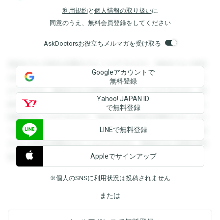
利用規約
と
個人情報の取り扱い
に
同意のうえ、無料会員登録をしてください
AskDoctorsお役立ちメルマガを受け取る
登録すると回答を閲覧することができます。登録すると回答
Googleアカウントで
を閲覧することができます。登録すると回答を閲覧すること
無料登録
ができます。登録すると回答を閲覧することができます。登
Yahoo! JAPAN ID
録すると回答を閲覧することができます。登録すると回答を
で無料登録
閲覧することができます。登録すると回答を閲覧することが
LINEで無料登録
できます。登録すると回答を閲覧することができます。登録
すると回答を閲覧することができます。登録すると回答を閲
Appleでサインアップ
覧することができます。
※個人のSNSに利用状況は投稿されません
または