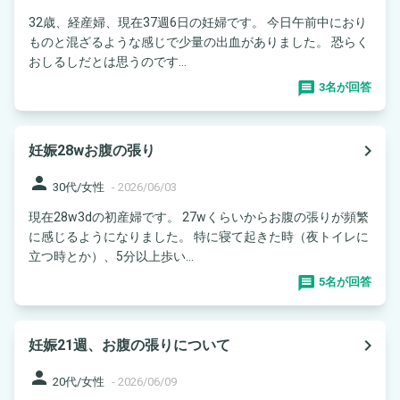
32歳、経産婦、現在37週6日の妊婦です。 今日午前中におり
ものと混ざるような感じで少量の出血がありました。 恐らく
おしるしだとは思うのです...
3名が回答
navigate_next
妊娠28wお腹の張り
person
30代/女性
-
2026/06/03
現在28w3dの初産婦です。 27wくらいからお腹の張りが頻繁
に感じるようになりました。 特に寝て起きた時（夜トイレに
立つ時とか）、5分以上歩い...
5名が回答
navigate_next
妊娠21週、お腹の張りについて
person
20代/女性
-
2026/06/09