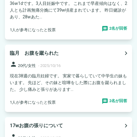
36w1dです。3人目妊娠中です。 これまで早産傾向はなく、2
人とも計画無痛分娩にて39w頃産まれています。 昨日健診が
あり、28wあた...
2名が回答
1人が参考になったと投票
navigate_next
臨月 お腹を蹴られた
person
20代/女性
-
2025/10/16
現在38週の臨月妊婦です。 実家で暮らしていて中学生の妹も
います。 先ほど、その妹と喧嘩をした際にお腹を蹴られまし
た。 少し痛みと張りがあります...
2名が回答
1人が参考になったと投票
navigate_next
17wお腹の張りについて
person