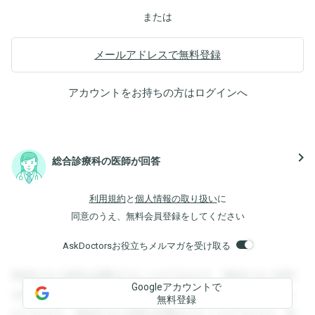
または
メールアドレスで無料登録
アカウントをお持ちの方は
ログイン
へ
navigate_next
総合診療科の医師が回答
利用規約
と
個人情報の取り扱い
に
同意のうえ、無料会員登録をしてください
AskDoctorsお役立ちメルマガを受け取る
登録すると回答を閲覧することができます。登録すると回答
Googleアカウントで
を閲覧することができます。登録すると回答を閲覧すること
無料登録
ができます。登録すると回答を閲覧することができます。登