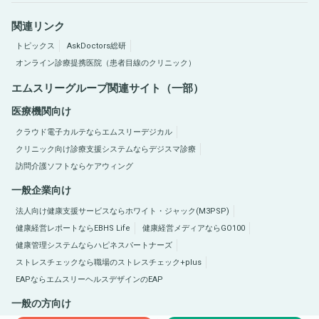
関連リンク
トピックス
AskDoctors総研
オンライン診療提携医院（患者目線のクリニック）
エムスリーグループ関連サイト（一部）
医療機関向け
クラウド電子カルテならエムスリーデジカル
クリニック向け診療支援システムならデジスマ診療
訪問介護ソフトならケアウィング
一般企業向け
法人向け健康支援サービスならホワイト・ジャック(M3PSP)
健康経営レポートならEBHS Life
健康経営メディアならGO100
健康管理システムならハピネスパートナーズ
ストレスチェックなら職場のストレスチェック+plus
EAPならエムスリーヘルスデザインのEAP
一般の方向け