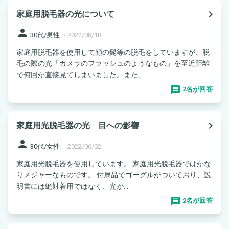
navigate_next
家庭用脱毛器の光について
person
30代/男性
-
2022/08/18
家庭用脱毛器を使用して顔の髭等の脱毛をしていますが、脱
毛の際の光「カメラのフラッシュのようなもの」を至近距離
で何回か直接見てしまいました。また、...
2名が回答
navigate_next
家庭用光脱毛器の光 目への影響
person
30代/女性
-
2022/06/02
家庭用光脱毛器を使用しています。 家庭用光脱毛器ではかな
りメジャーなものです。 付属品でゴーグルがついており、説
明書には絶対着用ではなく、光が...
2名が回答