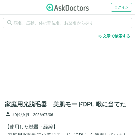
ログイン
search
edit_note
文章で検索する
家庭用光脱毛器 美肌モードDPL 喉に当てた
person
40代/女性 -
2026/07/06
【使用した機器・経緯】