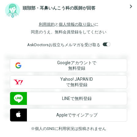
navigate_next
頭頚部・耳鼻いんこう科の医師が回答
利用規約
と
個人情報の取り扱い
に
同意のうえ、無料会員登録をしてください
AskDoctorsお役立ちメルマガを受け取る
登録すると回答を閲覧することができます。登録すると回答
Googleアカウントで
を閲覧することができます。登録すると回答を閲覧すること
無料登録
ができます。登録すると回答を閲覧することができます。登
Yahoo! JAPAN ID
録すると回答を閲覧することができます。登録すると回答を
で無料登録
閲覧することができます。登録すると回答を閲覧することが
LINEで無料登録
できます。登録すると回答を閲覧することができます。登録
すると回答を閲覧することができます。登録すると回答を閲
Appleでサインアップ
覧することができます。
※個人のSNSに利用状況は投稿されません