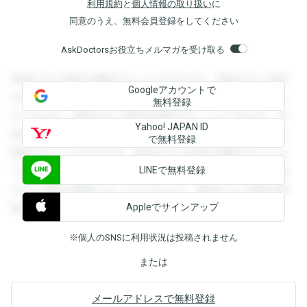
利用規約
と
個人情報の取り扱い
に
同意のうえ、無料会員登録をしてください
AskDoctorsお役立ちメルマガを受け取る
登録すると回答を閲覧することができます。登録すると回答
Googleアカウントで
を閲覧することができます。登録すると回答を閲覧すること
無料登録
ができます。登録すると回答を閲覧することができます。登
Yahoo! JAPAN ID
録すると回答を閲覧することができます。登録すると回答を
で無料登録
閲覧することができます。登録すると回答を閲覧することが
LINEで無料登録
できます。登録すると回答を閲覧することができます。登録
すると回答を閲覧することができます。登録すると回答を閲
Appleでサインアップ
覧することができます。
※個人のSNSに利用状況は投稿されません
または
メールアドレスで無料登録