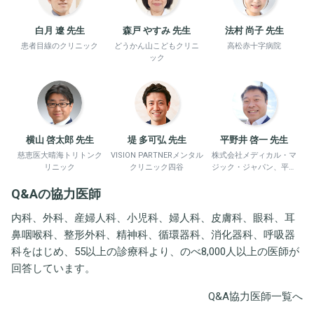
白月 遼 先生
森戸 やすみ 先生
法村 尚子 先生
患者目線のクリニック
どうかん山こどもクリニ
高松赤十字病院
ック
横山 啓太郎 先生
堤 多可弘 先生
平野井 啓一 先生
慈恵医大晴海トリトンク
VISION PARTNERメンタル
株式会社メディカル・マ
リニック
クリニック四谷
ジック・ジャパン、平野
井労働衛生コンサルタン
Q&Aの協力医師
ト事務所
内科、外科、産婦人科、小児科、婦人科、皮膚科、眼科、耳
鼻咽喉科、整形外科、精神科、循環器科、消化器科、呼吸器
科をはじめ、55以上の診療科より、のべ8,000人以上の医師が
回答しています。
Q&A協力医師一覧へ