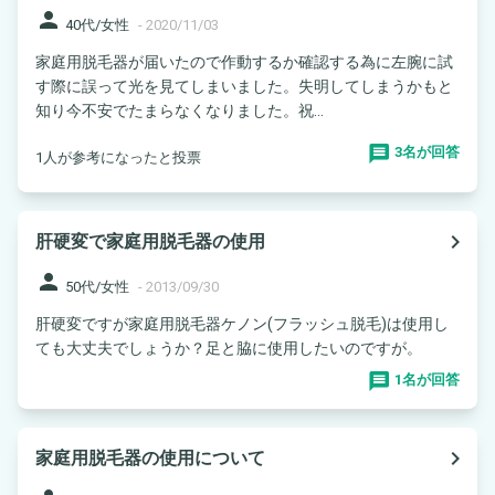
person
40代/女性
-
2020/11/03
家庭用脱毛器が届いたので作動するか確認する為に左腕に試
す際に誤って光を見てしまいました。失明してしまうかもと
知り今不安でたまらなくなりました。祝...
3名が回答
1人が参考になったと投票
navigate_next
肝硬変で家庭用脱毛器の使用
person
50代/女性
-
2013/09/30
肝硬変ですが家庭用脱毛器ケノン(フラッシュ脱毛)は使用し
ても大丈夫でしょうか？足と脇に使用したいのですが。
1名が回答
navigate_next
家庭用脱毛器の使用について