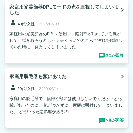
家庭用光美顔器DPLモードの光を直視してしまいま
navigate_next
した
person
40代/女性
-
2026/03/09
家庭用の光美顔器のDPLを使用中、照射部が汚れている気が
して、拭き取ろうと15センチくらいのところで汚れを確認し
ていた時に、発光してしまいました...
3名が回答
navigate_next
家庭用脱毛器を額にあてた
person
20代/女性
-
2020/09/14
家庭用の脱毛器で、陰部や額には使用しないでくださいと記
載があったのに、 気がつかずに一度額に照射してしまいまし
た。 どういった悪影響があるの...
5名が回答