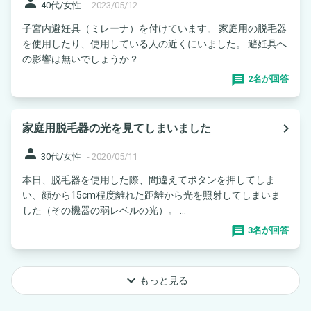
person
40代/女性
-
2023/05/12
子宮内避妊具（ミレーナ）を付けています。 家庭用の脱毛器
を使用したり、使用している人の近くにいました。 避妊具へ
の影響は無いでしょうか？
2名が回答
navigate_next
家庭用脱毛器の光を見てしまいました
person
30代/女性
-
2020/05/11
本日、脱毛器を使用した際、間違えてボタンを押してしま
い、顔から15cm程度離れた距離から光を照射してしまいま
した（その機器の弱レベルの光）。 ...
3名が回答
keyboard_arrow_down
もっと見る