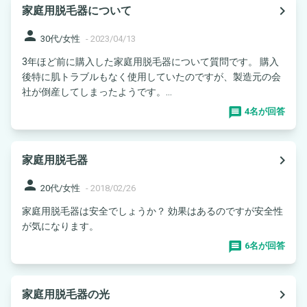
navigate_next
家庭用脱毛器について
person
30代/女性
-
2023/04/13
3年ほど前に購入した家庭用脱毛器について質問です。 購入
後特に肌トラブルもなく使用していたのですが、製造元の会
社が倒産してしまったようです。...
4名が回答
navigate_next
家庭用脱毛器
person
20代/女性
-
2018/02/26
家庭用脱毛器は安全でしょうか？ 効果はあるのですが安全性
が気になります。
6名が回答
navigate_next
家庭用脱毛器の光