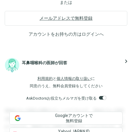
または
メールアドレスで無料登録
アカウントをお持ちの方は
ログイン
へ
navigate_next
耳鼻咽喉科の医師が回答
利用規約
と
個人情報の取り扱い
に
同意のうえ、無料会員登録をしてください
AskDoctorsお役立ちメルマガを受け取る
登録すると回答を閲覧することができます。登録すると回答
Googleアカウントで
を閲覧することができます。登録すると回答を閲覧すること
無料登録
ができます。登録すると回答を閲覧することができます。登
Yahoo! JAPAN ID