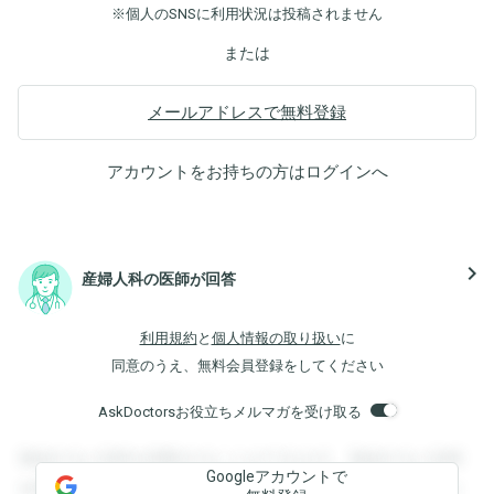
※個人のSNSに利用状況は投稿されません
または
メールアドレスで無料登録
アカウントをお持ちの方は
ログイン
へ
navigate_next
産婦人科の医師が回答
利用規約
と
個人情報の取り扱い
に
同意のうえ、無料会員登録をしてください
AskDoctorsお役立ちメルマガを受け取る
登録すると回答を閲覧することができます。登録すると回答
Googleアカウントで
を閲覧することができます。登録すると回答を閲覧すること