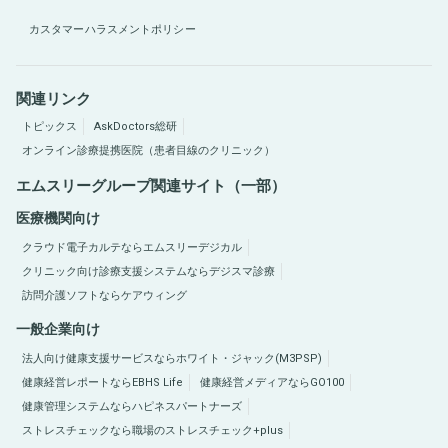
カスタマーハラスメントポリシー
関連リンク
トピックス
AskDoctors総研
オンライン診療提携医院（患者目線のクリニック）
エムスリーグループ関連サイト（一部）
医療機関向け
クラウド電子カルテならエムスリーデジカル
クリニック向け診療支援システムならデジスマ診療
訪問介護ソフトならケアウィング
一般企業向け
法人向け健康支援サービスならホワイト・ジャック(M3PSP)
健康経営レポートならEBHS Life
健康経営メディアならGO100
健康管理システムならハピネスパートナーズ
ストレスチェックなら職場のストレスチェック+plus