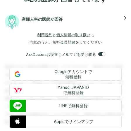
navigate_next
産婦人科の医師が回答
利用規約
と
個人情報の取り扱い
に
同意のうえ、無料会員登録をしてください
AskDoctorsお役立ちメルマガを受け取る
登録すると回答を閲覧することができます。登録すると回答
Googleアカウントで
を閲覧することができます。登録すると回答を閲覧すること
無料登録
ができます。登録すると回答を閲覧することができます。登
Yahoo! JAPAN ID
録すると回答を閲覧することができます。登録すると回答を
で無料登録
閲覧することができます。登録すると回答を閲覧することが
LINEで無料登録
できます。登録すると回答を閲覧することができます。登録
すると回答を閲覧することができます。登録すると回答を閲
Appleでサインアップ
覧することができます。