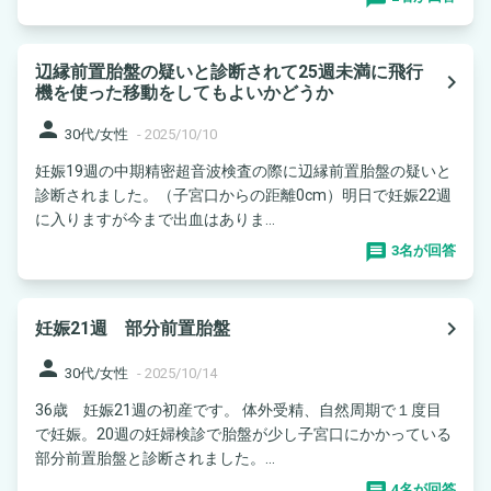
辺縁前置胎盤の疑いと診断されて25週未満に飛行
navigate_next
機を使った移動をしてもよいかどうか
person
30代/女性
-
2025/10/10
妊娠19週の中期精密超音波検査の際に辺縁前置胎盤の疑いと
診断されました。（子宮口からの距離0cm）明日で妊娠22週
に入りますが今まで出血はありま...
3名が回答
navigate_next
妊娠21週 部分前置胎盤
person
30代/女性
-
2025/10/14
36歳 妊娠21週の初産です。 体外受精、自然周期で１度目
で妊娠。20週の妊婦検診で胎盤が少し子宮口にかかっている
部分前置胎盤と診断されました。...
4名が回答