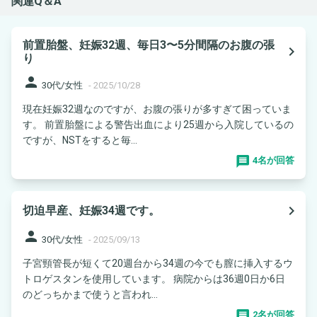
関連Q＆A
前置胎盤、妊娠32週、毎日3〜5分間隔のお腹の張
navigate_next
り
person
30代/女性
-
2025/10/28
現在妊娠32週なのですが、お腹の張りが多すぎて困っていま
す。 前置胎盤による警告出血により25週から入院しているの
ですが、NSTをすると毎...
4名が回答
navigate_next
切迫早産、妊娠34週です。
person
30代/女性
-
2025/09/13
子宮頸管長が短くて20週台から34週の今でも膣に挿入するウ
トロゲスタンを使用しています。 病院からは36週0日か6日
のどっちかまで使うと言われ...
2名が回答