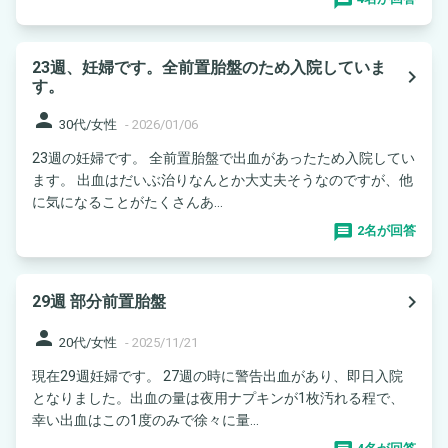
23週、妊婦です。全前置胎盤のため入院していま
navigate_next
す。
person
30代/女性
-
2026/01/06
23週の妊婦です。 全前置胎盤で出血があったため入院してい
ます。 出血はだいぶ治りなんとか大丈夫そうなのですが、他
に気になることがたくさんあ...
2名が回答
navigate_next
29週 部分前置胎盤
person
20代/女性
-
2025/11/21
現在29週妊婦です。 27週の時に警告出血があり、即日入院
となりました。出血の量は夜用ナプキンが1枚汚れる程で、
幸い出血はこの1度のみで徐々に量...