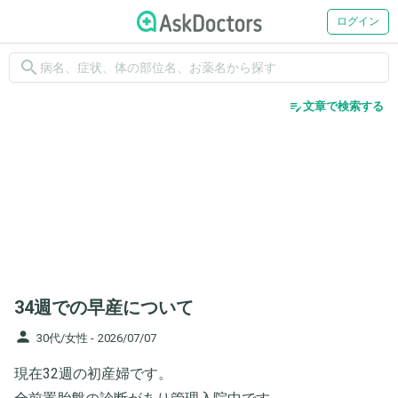
ログイン
search
edit_note
文章で検索する
34週での早産について
person
30代/女性 -
2026/07/07
現在32週の初産婦です。