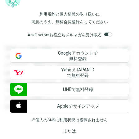
利用規約
と
個人情報の取り扱い
に
同意のうえ、無料会員登録をしてください
AskDoctorsお役立ちメルマガを受け取る
登録すると回答を閲覧することができます。登録すると回答
Googleアカウントで
を閲覧することができます。登録すると回答を閲覧すること
無料登録
ができます。登録すると回答を閲覧することができます。登
Yahoo! JAPAN ID
録すると回答を閲覧することができます。登録すると回答を
で無料登録
閲覧することができます。登録すると回答を閲覧することが
LINEで無料登録
できます。登録すると回答を閲覧することができます。登録
すると回答を閲覧することができます。登録すると回答を閲
Appleでサインアップ
覧することができます。
※個人のSNSに利用状況は投稿されません
または