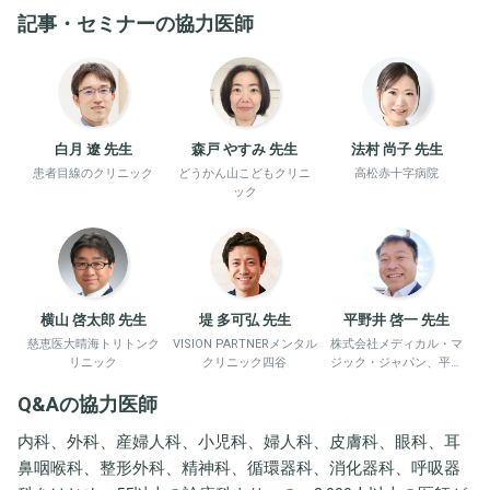
記事・セミナーの協力医師
白月 遼 先生
森戸 やすみ 先生
法村 尚子 先生
患者目線のクリニック
どうかん山こどもクリニ
高松赤十字病院
ック
横山 啓太郎 先生
堤 多可弘 先生
平野井 啓一 先生
慈恵医大晴海トリトンク
VISION PARTNERメンタル
株式会社メディカル・マ
リニック
クリニック四谷
ジック・ジャパン、平野
井労働衛生コンサルタン
Q&Aの協力医師
ト事務所
内科、外科、産婦人科、小児科、婦人科、皮膚科、眼科、耳
鼻咽喉科、整形外科、精神科、循環器科、消化器科、呼吸器