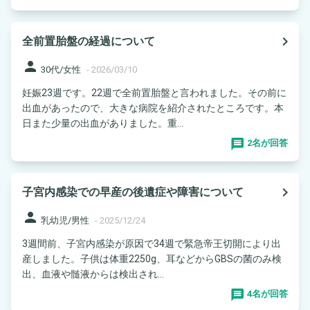
navigate_next
全前置胎盤の経過について
person
30代/女性
-
2026/03/10
妊娠23週です。22週で全前置胎盤と言われました。その前に
出血があったので、大きな病院を紹介されたところです。本
日また少量の出血がありました。重...
2名が回答
navigate_next
子宮内感染での早産の後遺症や障害について
person
乳幼児/男性
-
2025/12/24
3週間前、子宮内感染が原因で34週で緊急帝王切開により出
産しました。子供は体重2250g、耳などからGBSの菌のみ検
出、血液や髄液からは検出され...
4名が回答