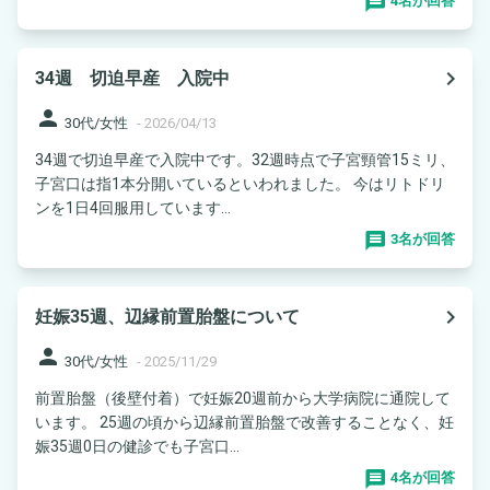
4名が回答
navigate_next
34週 切迫早産 入院中
person
30代/女性
-
2026/04/13
34週で切迫早産で入院中です。32週時点で子宮頸管15ミリ、
子宮口は指1本分開いているといわれました。 今はリトドリ
ンを1日4回服用しています...
3名が回答
navigate_next
妊娠35週、辺縁前置胎盤について
person
30代/女性
-
2025/11/29
前置胎盤（後壁付着）で妊娠20週前から大学病院に通院して
います。 25週の頃から辺縁前置胎盤で改善することなく、妊
娠35週0日の健診でも子宮口...
4名が回答