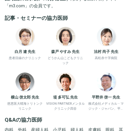
「
m3.com
」の会員です。
記事・セミナーの協力医師
白月 遼 先生
森戸 やすみ 先生
法村 尚子 先生
患者目線のクリニック
どうかん山こどもクリニ
高松赤十字病院
ック
横山 啓太郎 先生
堤 多可弘 先生
平野井 啓一 先生
慈恵医大晴海トリトンク
VISION PARTNERメンタル
株式会社メディカル・マ
リニック
クリニック四谷
ジック・ジャパン、平野
井労働衛生コンサルタン
Q&Aの協力医師
ト事務所
内科、外科、産婦人科、小児科、婦人科、皮膚科、眼科、耳