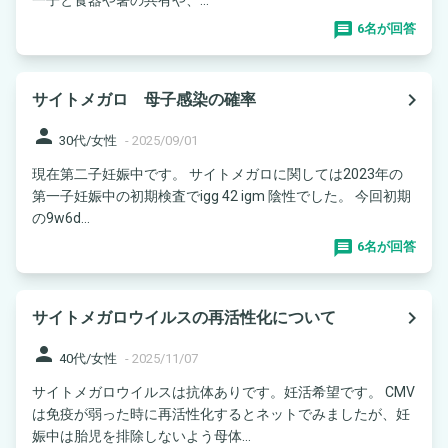
6名が回答
navigate_next
サイトメガロ 母子感染の確率
person
30代/女性
-
2025/09/01
現在第二子妊娠中です。 サイトメガロに関しては2023年の
第一子妊娠中の初期検査でigg 42 igm 陰性でした。 今回初期
の9w6d...
6名が回答
navigate_next
サイトメガロウイルスの再活性化について
person
40代/女性
-
2025/11/07
サイトメガロウイルスは抗体ありです。妊活希望です。 CMV
は免疫が弱った時に再活性化するとネットでみましたが、妊
娠中は胎児を排除しないよう母体...