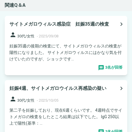
関連Q＆A
navigate_next
サイトメガロウィルス感染症 妊娠35週の検査
person
30代/女性
-
2025/09/08
妊娠35週の後期の検査にて、サイトメガロウィルスの検査が
陽性になりました。 サイトメガロウィルスにはかなり気を付
けていたのですが、ショックです...
3名が回答
navigate_next
妊娠4週、サイトメガロウイルス再感染の疑い
person
30代/女性
-
2025/10/05
第二子を妊娠しており、現在6週くらいです。 4週時点でサイ
トメガロの検査をしたところ結果は以下でした。 IgG 250以
上で陽性(基準：...
2名が回答