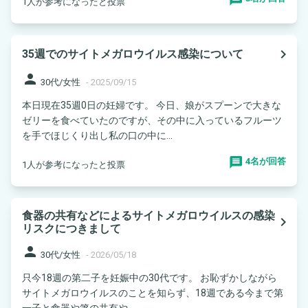
1人が参考になったと投票
navigate_next
35週でのサイトメガロウイルス感染について
person
30代/女性
-
2025/09/15
本日現在35週0日の妊婦です。 今日、娘がスプーンで大きな
ゼリーを食べていたのですが、その中に入っているフルーツ
を手でほじくり出し私の口の中に...
4名が回答
1人が参考になったと投票
食器の共有などによるサイトメガロウイルスの感染
navigate_next
リスクにつきまして
person
30代/女性
-
2026/05/18
只今18週の第二子を妊娠中の30代です。 お恥ずかしながら
サイトメガロウイルスのことを知らず、18週である今まで第
一子と食器や箸の共有や、...