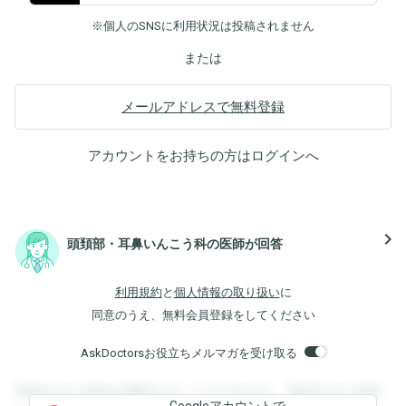
※個人のSNSに利用状況は投稿されません
または
メールアドレスで無料登録
アカウントをお持ちの方は
ログイン
へ
navigate_next
頭頚部・耳鼻いんこう科の医師が回答
利用規約
と
個人情報の取り扱い
に
同意のうえ、無料会員登録をしてください
AskDoctorsお役立ちメルマガを受け取る
登録すると回答を閲覧することができます。登録すると回答
Googleアカウントで