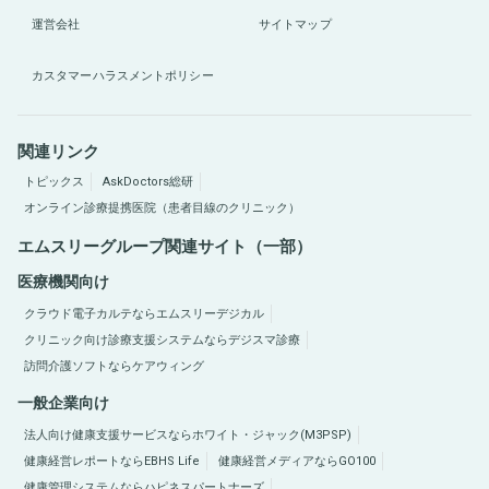
運営会社
サイトマップ
カスタマーハラスメントポリシー
関連リンク
トピックス
AskDoctors総研
オンライン診療提携医院（患者目線のクリニック）
エムスリーグループ関連サイト（一部）
医療機関向け
クラウド電子カルテならエムスリーデジカル
クリニック向け診療支援システムならデジスマ診療
訪問介護ソフトならケアウィング
一般企業向け
法人向け健康支援サービスならホワイト・ジャック(M3PSP)
健康経営レポートならEBHS Life
健康経営メディアならGO100
健康管理システムならハピネスパートナーズ