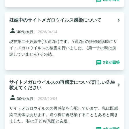
navigate_next
妊娠中のサイトメガロウイルス感染について
person
40代/女性
-
2026/04/14
現在第二子妊娠中(10週2日)です。 9週2日の妊婦健診時にサ
イトメガロウイルスの検査を行いました。 (第一子の時は測
定していません) その結...
3名が回答
サイトメガロウイルスの再感染について詳しい先生
navigate_next
教えてください
person
30代/女性
-
2025/10/04
サイトメガロウイルスの再感染を心配しています。私は既感
染で抗体はあります。違う株に再感染することもあると聞き
ました。 私の子ども(6歳)と友達...