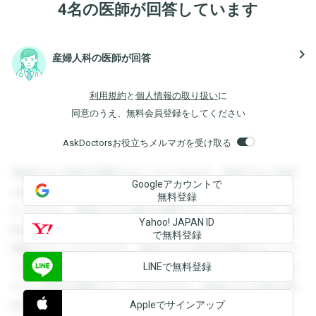
4名の医師が回答しています
navigate_next
産婦人科の医師が回答
利用規約
と
個人情報の取り扱い
に
同意のうえ、無料会員登録をしてください
AskDoctorsお役立ちメルマガを受け取る
登録すると回答を閲覧することができます。登録すると回答
Googleアカウントで
を閲覧することができます。登録すると回答を閲覧すること
無料登録
ができます。登録すると回答を閲覧することができます。登
Yahoo! JAPAN ID
録すると回答を閲覧することができます。登録すると回答を
で無料登録
閲覧することができます。登録すると回答を閲覧することが
LINEで無料登録
できます。登録すると回答を閲覧することができます。登録
すると回答を閲覧することができます。登録すると回答を閲
Appleでサインアップ
覧することができます。