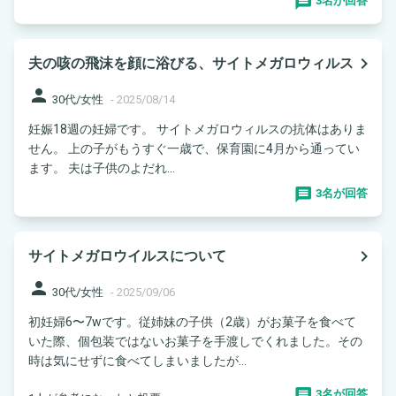
3名が回答
navigate_next
夫の咳の飛沫を顔に浴びる、サイトメガロウィルス
person
30代/女性
-
2025/08/14
妊娠18週の妊婦です。 サイトメガロウィルスの抗体はありま
せん。 上の子がもうすぐ一歳で、保育園に4月から通ってい
ます。 夫は子供のよだれ...
3名が回答
navigate_next
サイトメガロウイルスについて
person
30代/女性
-
2025/09/06
初妊婦6〜7wです。従姉妹の子供（2歳）がお菓子を食べて
いた際、個包装ではないお菓子を手渡しでくれました。その
時は気にせずに食べてしまいましたが...
3名が回答