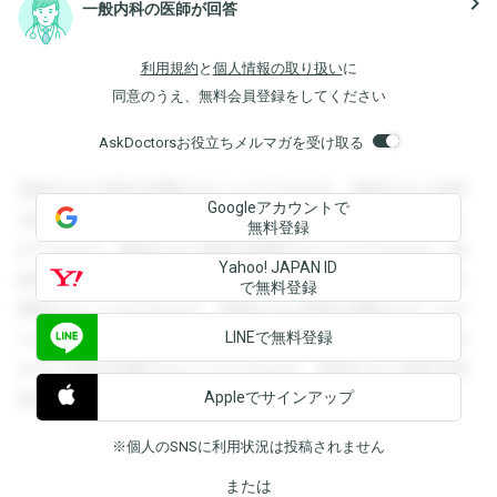
navigate_next
一般内科の医師が回答
利用規約
と
個人情報の取り扱い
に
同意のうえ、無料会員登録をしてください
AskDoctorsお役立ちメルマガを受け取る
登録すると回答を閲覧することができます。登録すると回答
Googleアカウントで
を閲覧することができます。登録すると回答を閲覧すること
無料登録
ができます。登録すると回答を閲覧することができます。登
Yahoo! JAPAN ID
録すると回答を閲覧することができます。登録すると回答を
で無料登録
閲覧することができます。登録すると回答を閲覧することが
LINEで無料登録
できます。登録すると回答を閲覧することができます。登録
すると回答を閲覧することができます。登録すると回答を閲
Appleでサインアップ
覧することができます。
※個人のSNSに利用状況は投稿されません
または