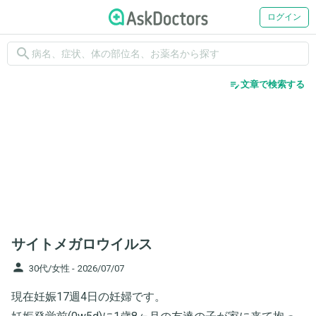
ログイン
search
edit_note
文章で検索する
サイトメガロウイルス
person
30代/女性 -
2026/07/07
現在妊娠17週4日の妊婦です。