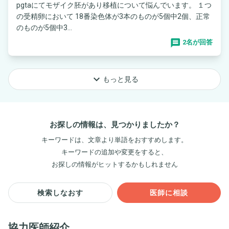
pgtaにてモザイク胚があり移植について悩んでいます。 １つ
の受精卵において 18番染色体が3本のものが5個中2個、正常
のものが5個中3...
2名が回答
keyboard_arrow_down
もっと見る
お探しの情報は、見つかりましたか？
キーワードは、文章より単語をおすすめします。
キーワードの追加や変更をすると、
お探しの情報がヒットするかもしれません
検索しなおす
医師に相談
協力医師紹介