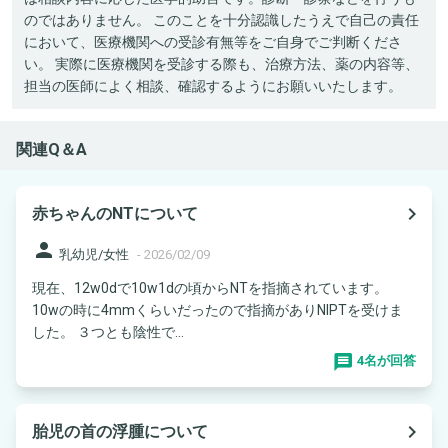
のではありません。 このことを十分認識したうえで自己の責任
において、医療機関への受診有無等をご自身でご判断くださ
い。 実際に医療機関を受診する際も、治療方法、薬の内容等、
担当の医師によく相談、確認するようにお願いいたします。
関連Q＆A
navigate_next
赤ちゃんのNTについて
person
乳幼児/女性
-
2026/02/09
現在、12w0dで10w1dの頃からNTを指摘されています。
10wの時に4mmくらいだったので指摘がありNIPTを受けま
した。 ３つとも陰性で...
4名が回答
navigate_next
胎児の首の浮腫について