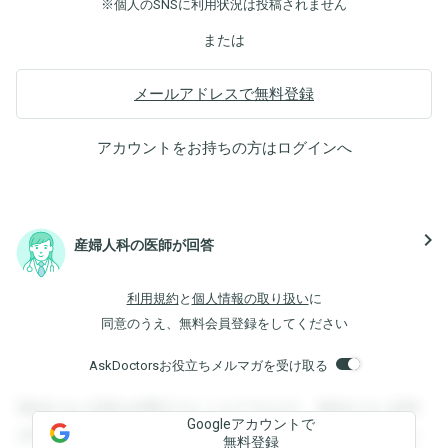
※個人のSNSに利用状況は投稿されません
または
メールアドレスで無料登録
アカウントをお持ちの方は
ログイン
へ
navigate_next
産婦人科の医師が回答
利用規約
と
個人情報の取り扱い
に
同意のうえ、無料会員登録をしてください
AskDoctorsお役立ちメルマガを受け取る
登録すると回答を閲覧することができます。登録すると回答
Googleアカウントで
を閲覧することができます。登録すると回答を閲覧すること
無料登録