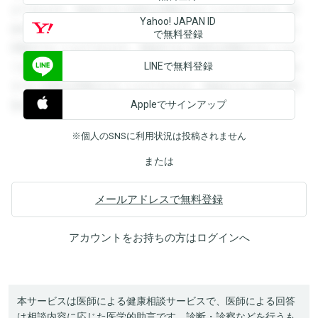
ができます。登録すると回答を閲覧することができます。登
Yahoo! JAPAN ID
録すると回答を閲覧することができます。登録すると回答を
で無料登録
閲覧することができます。登録すると回答を閲覧することが
LINEで無料登録
できます。登録すると回答を閲覧することができます。登録
すると回答を閲覧することができます。登録すると回答を閲
Appleでサインアップ
覧することができます。
※個人のSNSに利用状況は投稿されません
または
メールアドレスで無料登録
アカウントをお持ちの方は
ログイン
へ
本サービスは医師による健康相談サービスで、医師による回答
は相談内容に応じた医学的助言です。診断・診察などを行うも