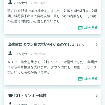
person
20代/女性
-
2026/04/28
現在妊娠16週で羊水検査をしました。妊娠初期の3月末に2週
間、絨毛膜下出血で自宅安静、張り止めの内服をし、その後
の経過で問題ないと言われていまし...
2名が回答
navigate_next
出生前にダウン症の型が分かるのでしょうか。
person
30代/男性
-
2025/12/30
ＮＩＰＴ検査を受けて、21トリソミーが陽性でした。 年明け
てから羊水検査を受けます。 ダウン症にも一般型、モザイク
型といったものがありますが...
3名が回答
navigate_next
NIPT21トリソミー陽性
person