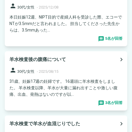
person
30代/女性
-
2025/12/08
本日妊娠12週、NIPT目的で産婦人科を受診した際、エコーで
NTが3.5mmだと言われました。 担当してくださった先生か
らは、3.5mmあった...
5名が回答
navigate_next
羊水検査後の腹痛について
person
30代/女性
-
2025/08/15
31歳、妊娠17週の妊婦です。 16週頭に羊水検査をしまし
た。 羊水検査以降、羊水が大量に漏れ出すことや激しい腹
痛、出血、発熱はないのですが以...
3名が回答
navigate_next
羊水検査で羊水が血混じりでした