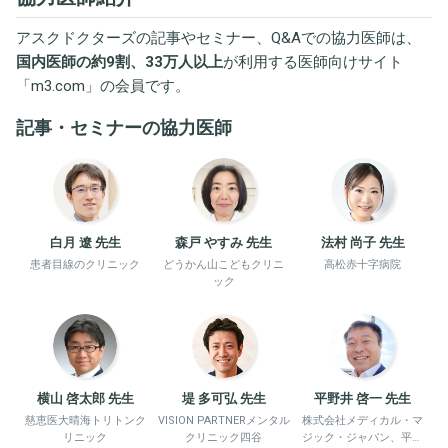
アスクドクターズの記事やセミナー、Q&Aでの協力医師は、
国内医師の約9割、33万人以上
が利用する医師向けサイト
「
m3.com
」の会員です。
記事・セミナーの協力医師
白月 遼 先生
森戸 やすみ 先生
法村 尚子 先生
患者目線のクリニック
どうかん山こどもクリニ
高松赤十字病院
ック
横山 啓太郎 先生
堤 多可弘 先生
平野井 啓一 先生
慈恵医大晴海トリトンク
VISION PARTNERメンタル
株式会社メディカル・マ
リニック
クリニック四谷
ジック・ジャパン、平野