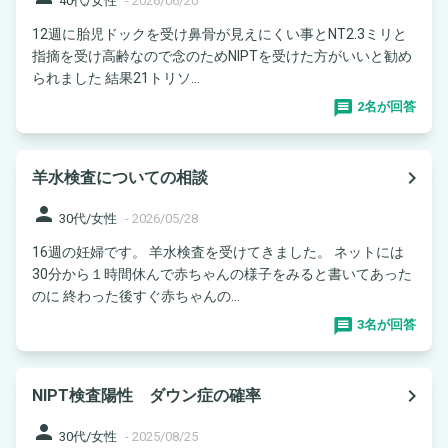
40代/女性
-
2026/06/20
12週に胎児ドックを受け鼻骨が見えにくい事とNT2.3ミリと
指摘を受け高齢なので念のためNIPTを受けた方がいいと勧め
られました 結果21トリソ...
2名が回答
navigate_next
羊水検査についての相談
person
30代/女性
-
2026/05/28
16週の妊婦です。 羊水検査を受けてきました。 ネットには
30分から１時間休んで赤ちゃんの様子をみると書いてあった
のに 終わった後すぐ赤ちゃんの...
3名が回答
navigate_next
NIPT検査陽性 ダウン症の確率
person
30代/女性
-
2025/08/25