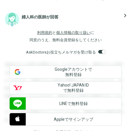
navigate_next
婦人科の医師が回答
利用規約
と
個人情報の取り扱い
に
同意のうえ、無料会員登録をしてください
AskDoctorsお役立ちメルマガを受け取る
登録すると回答を閲覧することができます。登録すると回答
Googleアカウントで
を閲覧することができます。登録すると回答を閲覧すること
無料登録
ができます。登録すると回答を閲覧することができます。登
Yahoo! JAPAN ID
録すると回答を閲覧することができます。登録すると回答を
で無料登録
閲覧することができます。登録すると回答を閲覧することが
LINEで無料登録
できます。登録すると回答を閲覧することができます。登録
すると回答を閲覧することができます。登録すると回答を閲
Appleでサインアップ
覧することができます。