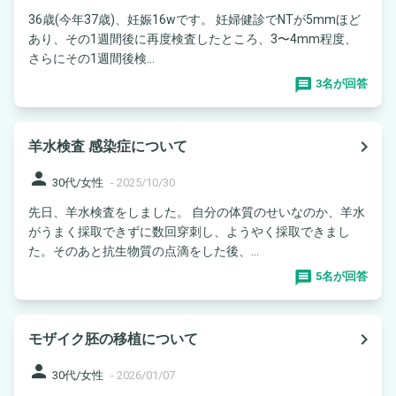
36歳(今年37歳)、妊娠16wです。 妊婦健診でNTが5mmほど
あり、その1週間後に再度検査したところ、3〜4mm程度、
さらにその1週間後検...
3名が回答
navigate_next
羊水検査 感染症について
person
30代/女性
-
2025/10/30
先日、羊水検査をしました。 自分の体質のせいなのか、羊水
がうまく採取できずに数回穿刺し、ようやく採取できまし
た。そのあと抗生物質の点滴をした後、...
5名が回答
navigate_next
モザイク胚の移植について
person
30代/女性
-
2026/01/07