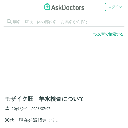
ログイン
search
edit_note
文章で検索する
モザイク胚 羊水検査について
person
30代/女性 -
2026/07/07
30代 現在妊娠15週です。