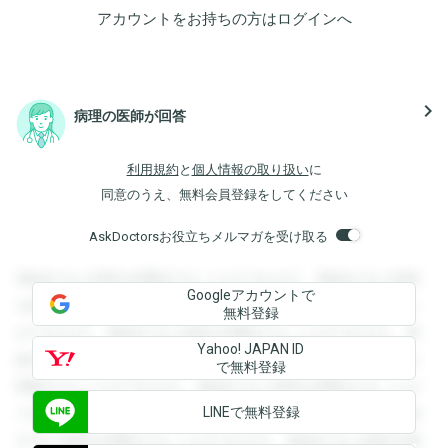
アカウントをお持ちの方は
ログイン
へ
navigate_next
病理の医師が回答
利用規約
と
個人情報の取り扱い
に
同意のうえ、無料会員登録をしてください
AskDoctorsお役立ちメルマガを受け取る
登録すると回答を閲覧することができます。登録すると回答
Googleアカウントで
を閲覧することができます。登録すると回答を閲覧すること
無料登録
ができます。登録すると回答を閲覧することができます。登
Yahoo! JAPAN ID
録すると回答を閲覧することができます。登録すると回答を
で無料登録
閲覧することができます。登録すると回答を閲覧することが
LINEで無料登録
できます。登録すると回答を閲覧することができます。登録
すると回答を閲覧することができます。登録すると回答を閲