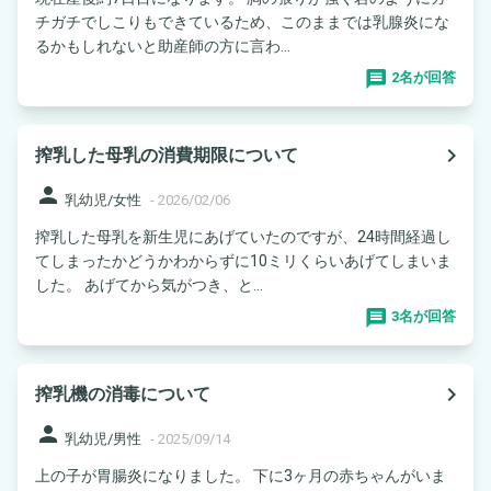
チガチでしこりもできているため、このままでは乳腺炎にな
るかもしれないと助産師の方に言わ...
2名が回答
navigate_next
搾乳した母乳の消費期限について
person
乳幼児/女性
-
2026/02/06
搾乳した母乳を新生児にあげていたのですが、24時間経過し
てしまったかどうかわからずに10ミリくらいあげてしまいま
した。 あげてから気がつき、と...
3名が回答
navigate_next
搾乳機の消毒について
person
乳幼児/男性
-
2025/09/14
上の子が胃腸炎になりました。 下に3ヶ月の赤ちゃんがいま