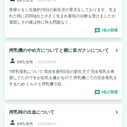
30代/女性
-
2026/02/10
里帰りをし生後約10日の新生児の育児をしております。生ま
れた時に2300g台と小さく生まれ黄疸の治療も受けましたが
退院しその後は特に何も問題なく...
7名が回答
navigate_next
搾乳機のやめ方についてと横に首ガクンについて
person
20代/女性
-
2025/09/05
1搾乳母乳について 現在生後9日目の新生児で 完全母乳を希
望してたのですが右乳を嫌がるので 搾乳機にての完全母乳を
するため ミルクと搾乳機で絞...
3名が回答
navigate_next
搾乳時の出血について
person
30代/女性
-
2025/08/22