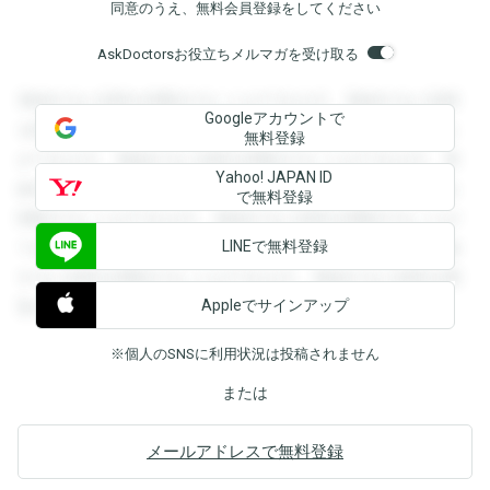
同意のうえ、無料会員登録をしてください
AskDoctorsお役立ちメルマガを受け取る
登録すると回答を閲覧することができます。登録すると回答
Googleアカウントで
を閲覧することができます。登録すると回答を閲覧すること
無料登録
ができます。登録すると回答を閲覧することができます。登
Yahoo! JAPAN ID
録すると回答を閲覧することができます。登録すると回答を
で無料登録
閲覧することができます。登録すると回答を閲覧することが
LINEで無料登録
できます。登録すると回答を閲覧することができます。登録
すると回答を閲覧することができます。登録すると回答を閲
Appleでサインアップ
覧することができます。
※個人のSNSに利用状況は投稿されません
または
メールアドレスで無料登録