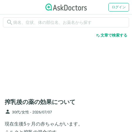
ログイン
search
edit_note
文章で検索する
搾乳後の薬の効果について
person
30代/女性 -
2026/07/07
現在生後5ヶ月の赤ちゃんがいます。