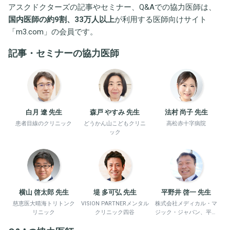
アスクドクターズの記事やセミナー、Q&Aでの協力医師は、
国内医師の約9割、33万人以上
が利用する医師向けサイト
「
m3.com
」の会員です。
記事・セミナーの協力医師
白月 遼 先生
森戸 やすみ 先生
法村 尚子 先生
患者目線のクリニック
どうかん山こどもクリニ
高松赤十字病院
ック
横山 啓太郎 先生
堤 多可弘 先生
平野井 啓一 先生
慈恵医大晴海トリトンク
VISION PARTNERメンタル
株式会社メディカル・マ
リニック
クリニック四谷
ジック・ジャパン、平野
井労働衛生コンサルタン
ト事務所