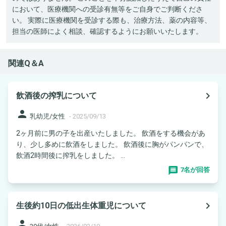
において、医療機関への受診有無等をご自身でご判断くださ
い。 実際に医療機関を受診する際も、治療方法、薬の内容等、
担当の医師によく相談、確認するようにお願いいたします。
関連Q＆A
navigate_next
飲酒後の搾乳について
person
乳幼児/女性
-
2025/09/13
2ヶ月前に男の子を出産いたしました。 飲酒をする機会があ
り、少し多めに飲酒をしました。 飲酒後に胸がパンパンで、
飲酒2時間後に搾乳をしました。 ...
7名が回答
navigate_next
生後約10日の低出生体重児について
person