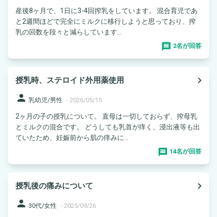
産後8ヶ月で、1日に3-4回搾乳をしています。 混合育児であ
と2週間ほどで完全にミルクに移行しようと思っており、搾
乳の回数を段々と減らしています...
2名が回答
navigate_next
授乳時、ステロイド外用薬使用
person
乳幼児/男性
-
2026/05/15
2ヶ月の子の授乳について。 直母は一切しておらず、搾母乳
とミルクの混合です。 どうしても乳首が痒く、浸出液等も出
ていたため、妊娠前から肌の痒みに...
14名が回答
navigate_next
授乳後の痛みについて
person
30代/女性
-
2025/09/26