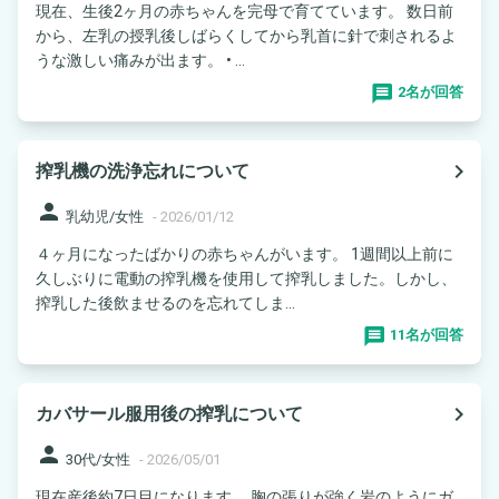
現在、生後2ヶ月の赤ちゃんを完母で育てています。 数日前
から、左乳の授乳後しばらくしてから乳首に針で刺されるよ
うな激しい痛みが出ます。 • ...
2名が回答
navigate_next
搾乳機の洗浄忘れについて
person
乳幼児/女性
-
2026/01/12
４ヶ月になったばかりの赤ちゃんがいます。 1週間以上前に
久しぶりに電動の搾乳機を使用して搾乳しました。しかし、
搾乳した後飲ませるのを忘れてしま...
11名が回答
navigate_next
カバサール服用後の搾乳について
person
30代/女性
-
2026/05/01
現在産後約7日目になります。 胸の張りが強く岩のようにガ