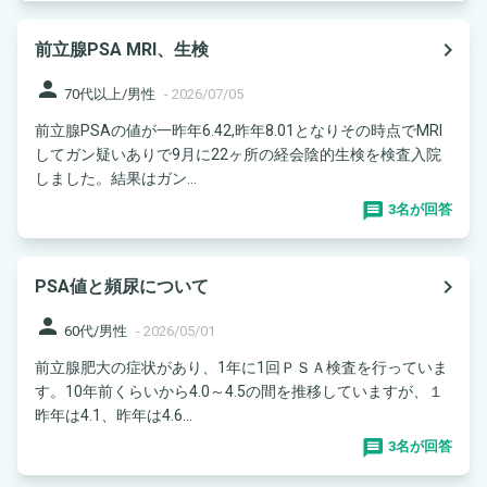
navigate_next
前立腺PSA MRI、生検
person
70代以上/男性
-
2026/07/05
前立腺PSAの値が一昨年6.42,昨年8.01となりその時点でMRI
してガン疑いありで9月に22ヶ所の経会陰的生検を検査入院
しました。結果はガン...
3名が回答
navigate_next
PSA値と頻尿について
person
60代/男性
-
2026/05/01
前立腺肥大の症状があり、1年に1回ＰＳＡ検査を行っていま
す。10年前くらいから4.0～4.5の間を推移していますが、１
昨年は4.1、昨年は4.6...
3名が回答