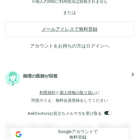
※個人のSNSに利用状況は投稿されません
または
メールアドレスで無料登録
アカウントをお持ちの方は
ログイン
へ
navigate_next
病理の医師が回答
利用規約
と
個人情報の取り扱い
に
同意のうえ、無料会員登録をしてください
AskDoctorsお役立ちメルマガを受け取る
登録すると回答を閲覧することができます。登録すると回答
Googleアカウントで
を閲覧することができます。登録すると回答を閲覧すること
無料登録