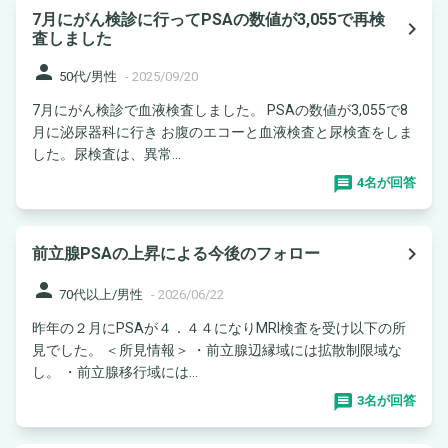
7月にがん検診に行ってPSAの数値が3,055で再検
navigate_next
査しました
person
50代/男性
-
2025/09/20
7月にがん検診で血液検査しました。 PSAの数値が3,055で8
月に泌尿器科に行き お腹のエコーと血液検査と尿検査をしま
した。尿検査は、異常...
4名が回答
navigate_next
前立腺PSAの上昇による今後のフォロー
person
70代以上/男性
-
2026/06/22
昨年の２月にPSAが４．４４になりMRI検査を受け以下の所
見でした。 ＜所見情報＞ ・前立腺辺縁域には拡散制限域な
し。 ・前立腺移行域には...
3名が回答