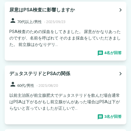
navigate_next
尿意はPSA検査に影響しますか
person
70代以上/男性
-
2025/09/23
PSA検査のための採血をしてきました。 尿意がかなりあった
のですが、名前を呼ばれて そのまま採血をしていただきまし
た。 前立腺はかなりデリ...
4名が回答
navigate_next
デュタステリドとPSAの関係
person
60代/男性
-
2025/08/20
以前主治医が前立腺肥大でデュタステリドを飲んだ場合通常
はPSAは下がるがもし前立腺がんがあった場合はPSAは下が
らないと言っていましたが正しいで...
3名が回答