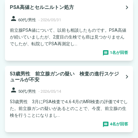
navigate_next
PSA高値とセルニルトン処方
person
60代/男性
-
2026/05/31
前立腺PSA値について、以前も相談したものです。PSA高値
が続いていましたが、2度目の生検でも癌は見つかりません
でしたが、転院してPSA再測定し...
1名が回答
53歳男性 前立腺ガンの疑い 検査の進行スケジ
navigate_next
ュールが不安
person
50代/男性
-
2026/05/14
53歳男性 3月にPSA検査で⒋6 4月のMRI検査の評価で4でし
た。前立腺ガンの疑いがあるとのことで、今度、前立腺の生
検を行うことになりまし...
4名が回答