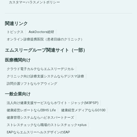
カスタマーハラスメントポリシー
関連リンク
トピックス
AskDoctors総研
オンライン診療提携医院（患者目線のクリニック）
エムスリーグループ関連サイト（一部）
医療機関向け
クラウド電子カルテならエムスリーデジカル
クリニック向け診療支援システムならデジスマ診療
訪問介護ソフトならケアウィング
一般企業向け
法人向け健康支援サービスならホワイト・ジャック(M3PSP)
健康経営レポートならEBHS Life
健康経営メディアならGO100
健康管理システムならハピネスパートナーズ
ストレスチェックなら職場のストレスチェック+plus
EAPならエムスリーヘルスデザインのEAP