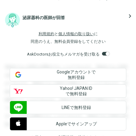
navigate_next
泌尿器科の医師が回答
利用規約
と
個人情報の取り扱い
に
同意のうえ、無料会員登録をしてください
AskDoctorsお役立ちメルマガを受け取る
登録すると回答を閲覧することができます。登録すると回答
Googleアカウントで
を閲覧することができます。登録すると回答を閲覧すること
無料登録
ができます。登録すると回答を閲覧することができます。登
Yahoo! JAPAN ID
録すると回答を閲覧することができます。登録すると回答を
で無料登録
閲覧することができます。登録すると回答を閲覧することが
LINEで無料登録
できます。登録すると回答を閲覧することができます。登録
すると回答を閲覧することができます。登録すると回答を閲
Appleでサインアップ
覧することができます。