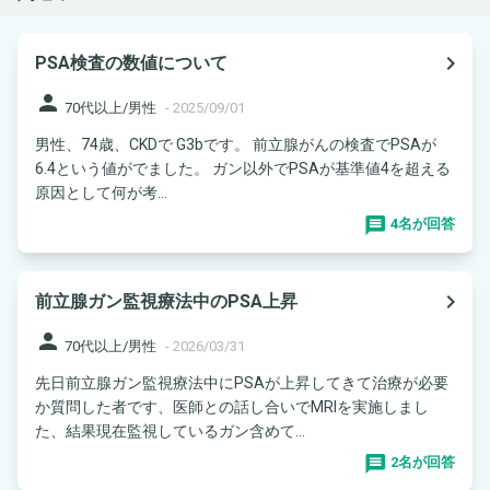
navigate_next
PSA検査の数値について
person
70代以上/男性
-
2025/09/01
男性、74歳、CKDで G3bです。 前立腺がんの検査でPSAが
6.4という値がでました。 ガン以外でPSAが基準値4を超える
原因として何が考...
4名が回答
navigate_next
前立腺ガン監視療法中のPSA上昇
person
70代以上/男性
-
2026/03/31
先日前立腺ガン監視療法中にPSAが上昇してきて治療が必要
か質問した者です、医師との話し合いでMRIを実施しまし
た、結果現在監視しているガン含めて...
2名が回答