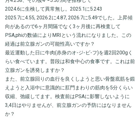
月4.258、その後4〜5.5の間を推移して
2024.6に生検して異常無し。2025.1に5.243
2025.7に4.55, 2026.2に4.87, 2026.7に5.49でした。上昇傾
向があるので6ヶ月間隔でなく3ヶ月後に再検査して
PSA,phiの数値によりMRIという流れになりました。この
経過は前立腺ガンの可能性高いですか？
最近運動した日に牛肉(赤身のオ-ジ-ビ-フ)を週2回200gく
らい食べています。普段は和食中心の食事です。これは前
立腺ガンを誘発しますか？
また、前立腺回りの血行を良くしようと思い骨盤底筋を鍛
えようと入浴中に意識的に肛門まわりの筋肉を5分くらい
収縮、弛緩してます。検査前はPSAに影響しないように
3,4日はやりませんが、前立腺ガンの予防にはなりません
か？