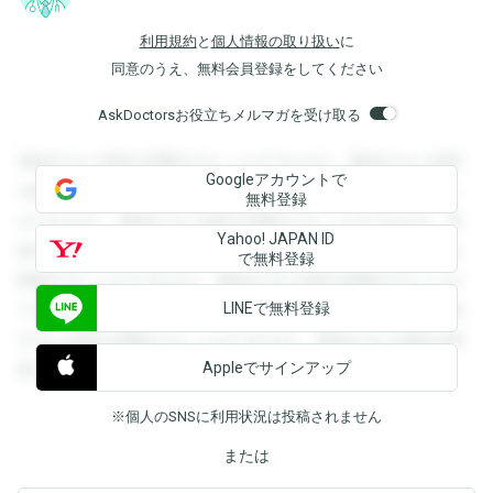
利用規約
と
個人情報の取り扱い
に
同意のうえ、無料会員登録をしてください
AskDoctorsお役立ちメルマガを受け取る
登録すると回答を閲覧することができます。登録すると回答
Googleアカウントで
を閲覧することができます。登録すると回答を閲覧すること
無料登録
ができます。登録すると回答を閲覧することができます。登
Yahoo! JAPAN ID
録すると回答を閲覧することができます。登録すると回答を
で無料登録
閲覧することができます。登録すると回答を閲覧することが
LINEで無料登録
できます。登録すると回答を閲覧することができます。登録
すると回答を閲覧することができます。登録すると回答を閲
Appleでサインアップ
覧することができます。
※個人のSNSに利用状況は投稿されません
または