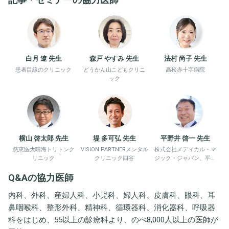
白月 遼 先生
森戸 やすみ 先生
法村 尚子 先生
患者目線のクリニック
どうかん山こどもクリニ
高松赤十字病院
ック
横山 啓太郎 先生
堤 多可弘 先生
平野井 啓一 先生
慈恵医大晴海トリトンク
VISION PARTNERメンタル
株式会社メディカル・マ
リニック
クリニック四谷
ジック・ジャパン、平野
井労働衛生コンサルタン
Q&Aの協力医師
ト事務所
内科、外科、産婦人科、小児科、婦人科、皮膚科、眼科、耳
鼻咽喉科、整形外科、精神科、循環器科、消化器科、呼吸器
科をはじめ、55以上の診療科より、のべ8,000人以上の医師が