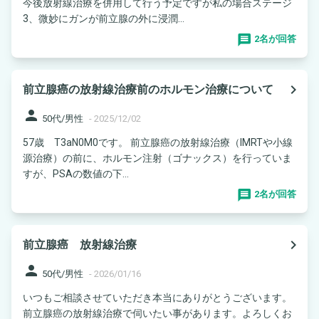
今後放射線治療を併用して行う予定ですが私の場合ステージ
3、微妙にガンが前立腺の外に浸潤...
2名が回答
navigate_next
前立腺癌の放射線治療前のホルモン治療について
person
50代/男性
-
2025/12/02
57歳 T3aN0M0です。 前立腺癌の放射線治療（IMRTや小線
源治療）の前に、ホルモン注射（ゴナックス）を行っていま
すが、PSAの数値の下...
2名が回答
navigate_next
前立腺癌 放射線治療
person
50代/男性
-
2026/01/16
いつもご相談させていただき本当にありがとうございます。
前立腺癌の放射線治療で伺いたい事があります。よろしくお