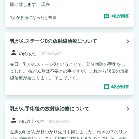
願い致します。 現在、...
3名が回答
1人が参考になったと投票
navigate_next
乳がんステージ0の放射線治療について
person
40代/女性
-
2026/04/09
先日、乳がんステージ0ということで、部分切除の手術をし
ました。 抗がん剤は不要との事ですが、これから16回の放射
線治療が始まります。 そこでいく...
4名が回答
navigate_next
乳がん手術後の放射線治療について
person
70代以上/女性
-
2026/06/02
左胸の乳がんが見つかり先日手術しました。わきの下のリン
パへの転移についても手術時に確認するとのこでした。医師