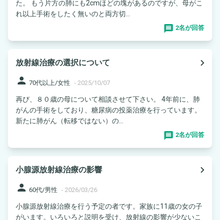
た。 もう片方の肺にも2cmほどの塊があるのですが、母がこ
れ以上手術をしたく無いのと両方切...
2名が回答
navigate_next
放射線治療の選択について
person
70代以上/女性
-
2025/10/07
再び、８０歳の母について相談させて下さい。 4年前に、肺
がんの手術をしており、糖尿病の投薬治療を行っています。
新たに肺がん（転移ではない）の...
2名が回答
navigate_next
小腺源放射線治療の影響
person
60代/男性
-
2026/03/26
小腺源放射線治療を行う予定の者です。家族に11歳の女の子
がいます。いろいろと説明を受け、放射線の影響が少ないこ