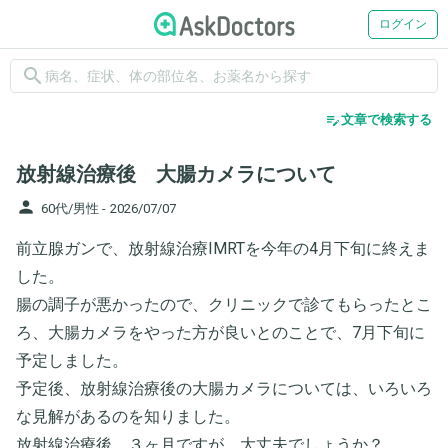
ログイン
search
edit_note
文章で検索する
放射線治療後 大腸カメラについて
person
60代/男性 -
2026/07/07
前立腺ガンで、放射線治療IMRTを今年の4月下旬に終えま
した。
腸の調子が悪かったので、クリニックで診てもらったとこ
ろ、大腸カメラをやった方が良いとのことで、7月下旬に
予定しました。
予定後、放射線治療後の大腸カメラについては、いろいろ
な見解があるのを知りました。
放射線治療後、３ヶ月ですが、大丈夫でしょうか？