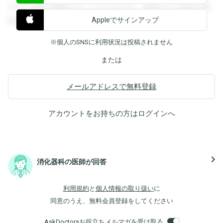
すると回答を閲覧することができます。登録すると回答を閲
Appleでサインアップ
覧することができます。
※個人のSNSに利用状況は投稿されません
または
メールアドレスで無料登録
アカウントをお持ちの方は
ログイン
へ
navigate_next
消化器科の医師が回答
利用規約
と
個人情報の取り扱い
に
同意のうえ、無料会員登録をしてください
AskDoctorsお役立ちメルマガを受け取る