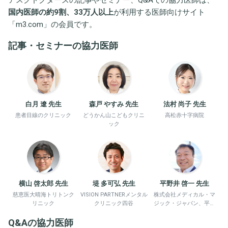
国内医師の約9割、33万人以上
が利用する医師向けサイト
「
m3.com
」の会員です。
記事・セミナーの協力医師
白月 遼 先生
森戸 やすみ 先生
法村 尚子 先生
患者目線のクリニック
どうかん山こどもクリニ
高松赤十字病院
ック
横山 啓太郎 先生
堤 多可弘 先生
平野井 啓一 先生
慈恵医大晴海トリトンク
VISION PARTNERメンタル
株式会社メディカル・マ
リニック
クリニック四谷
ジック・ジャパン、平野
井労働衛生コンサルタン
Q&Aの協力医師
ト事務所