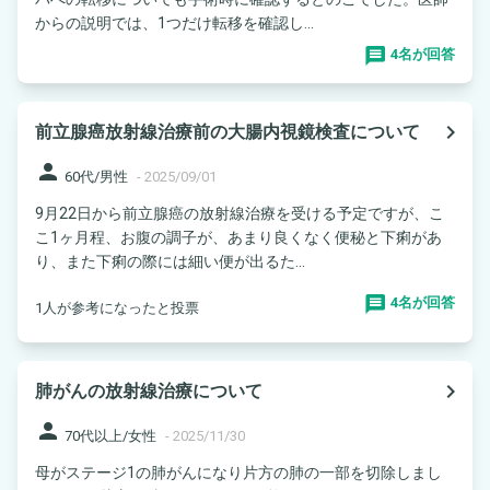
からの説明では、1つだけ転移を確認し...
4名が回答
navigate_next
前立腺癌放射線治療前の大腸内視鏡検査について
person
60代/男性
-
2025/09/01
9月22日から前立腺癌の放射線治療を受ける予定ですが、こ
こ1ヶ月程、お腹の調子が、あまり良くなく便秘と下痢があ
り、また下痢の際には細い便が出るた...
4名が回答
1人が参考になったと投票
navigate_next
肺がんの放射線治療について
person
70代以上/女性
-
2025/11/30
母がステージ1の肺がんになり片方の肺の一部を切除しまし