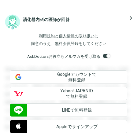
navigate_next
消化器内科の医師が回答
利用規約
と
個人情報の取り扱い
に
同意のうえ、無料会員登録をしてください
AskDoctorsお役立ちメルマガを受け取る
登録すると回答を閲覧することができます。登録すると回答
Googleアカウントで
を閲覧することができます。登録すると回答を閲覧すること
無料登録
ができます。登録すると回答を閲覧することができます。登
Yahoo! JAPAN ID
録すると回答を閲覧することができます。登録すると回答を
で無料登録
閲覧することができます。登録すると回答を閲覧することが
LINEで無料登録
できます。登録すると回答を閲覧することができます。登録
すると回答を閲覧することができます。登録すると回答を閲
Appleでサインアップ
覧することができます。