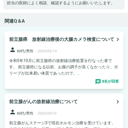
担当の医師によく相談、確認するようにお願いいたします。
関連Q＆A
navigate_next
前立腺癌 放射線治療後の大腸カメラ検査について
person
60代/男性
-
2026/05/14
令和5年10月に前立腺癌の放射線治療処置を行なった者で
す。 前立腺癌になる以前、お腹の調子が良くなかったり、ポ
リープが出来易い体質であったので、...
8名が回答
navigate_next
前立腺がんの放射線治療について
person
60代/男性
-
2025/09/13
前立腺がんステージ3で現在ホルモン治療を受けています。