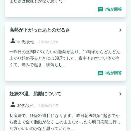
また朝は機嫌もかなり悪くな...
7名が回答
navigate_next
高熱が下がったあとのだるさ
person
30代/女性
-
2026/02/26
一昨日の昼間37.3くらいの微熱があり、17時頃からどんどん
上がり始め寝るときには38.7でした。夜中ものすごい体が痛
くて、痛みで起き、寝落ちし...
9名が回答
navigate_next
妊娠23週、胎動について
person
30代/女性
-
2026/04/17
初産婦で、妊娠23週目になります。 昨日朝9時頃に起きてか
ら夜まで全く胎動がなく このままなかったら明日病院に行っ
た方がいいのかなと思っていたら...