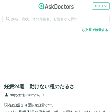
ログイン
search
edit_note
文章で検索する
妊娠24週 動けない程のだるさ
person
30代/女性 -
2026/07/07
現在妊娠２４週の妊婦です。