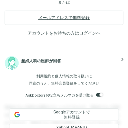
または
メールアドレスで無料登録
アカウントをお持ちの方は
ログイン
へ
navigate_next
産婦人科の医師が回答
利用規約
と
個人情報の取り扱い
に
同意のうえ、無料会員登録をしてください
AskDoctorsお役立ちメルマガを受け取る
登録すると回答を閲覧することができます。登録すると回答
Googleアカウントで
を閲覧することができます。登録すると回答を閲覧すること
無料登録
ができます。登録すると回答を閲覧することができます。登
Yahoo! JAPAN ID