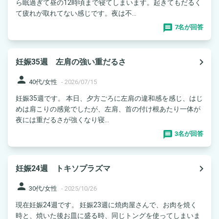
ら眠過ぎて昼の12時頃まで寝てしまいます。起きてもだるく
て疲れが取れてない感じです。夜は不...
7名が回答
navigate_next
妊娠35週 左肩の強い重だるさ
person
40代/女性
-
2026/07/15
妊娠35週です。 本日、夕方ごろに左肩の違和感を感じ、はじ
めは肩こりの感覚でしたが、左肩、首の付け根あたり一体が
夜には重だるさが強くなり寝...
3名が回答
navigate_next
妊娠24週 トキソプラズマ
person
30代/女性
-
2025/10/26
現在妊娠24週です。 妊娠23週に焼肉屋さんで、お肉を焼く
時と、焼いた後お皿に盛る時、同じトングを使ってしまいま