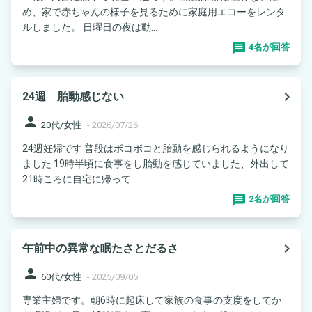
め、家で赤ちゃんの様子を見るために家庭用エコーをレンタ
ルしました。 日曜日の夜は動...
4名が回答
navigate_next
24週 胎動感じない
person
20代/女性
-
2026/07/26
24週妊婦です 普段はボコボコと胎動を感じられるようになり
ました 19時半頃に食事をし胎動を感じていました、外出して
21時ころに自宅に帰って...
2名が回答
navigate_next
午前中の異常な眠たさとだるさ
person
60代/女性
-
2025/09/05
専業主婦です。朝6時に起床して家族の食事の支度をしてか