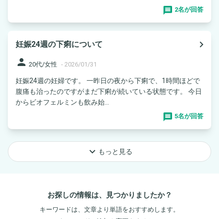
2名が回答
navigate_next
妊娠24週の下痢について
person
20代/女性
-
2026/01/31
妊娠24週の妊婦です。 一昨日の夜から下痢で、1時間ほどで
腹痛も治ったのですがまだ下痢が続いている状態です。 今日
からビオフェルミンも飲み始...
5名が回答
keyboard_arrow_down
もっと見る
お探しの情報は、見つかりましたか？
キーワードは、文章より単語をおすすめします。