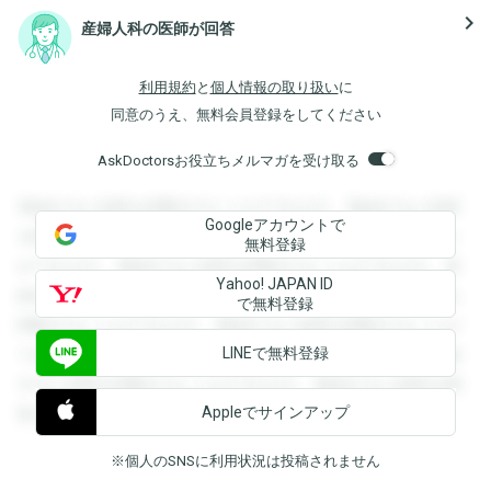
navigate_next
産婦人科の医師が回答
利用規約
と
個人情報の取り扱い
に
同意のうえ、無料会員登録をしてください
AskDoctorsお役立ちメルマガを受け取る
登録すると回答を閲覧することができます。登録すると回答
Googleアカウントで
を閲覧することができます。登録すると回答を閲覧すること
無料登録
ができます。登録すると回答を閲覧することができます。登
Yahoo! JAPAN ID
録すると回答を閲覧することができます。登録すると回答を
で無料登録
閲覧することができます。登録すると回答を閲覧することが
LINEで無料登録
できます。登録すると回答を閲覧することができます。登録
すると回答を閲覧することができます。登録すると回答を閲
Appleでサインアップ
覧することができます。
※個人のSNSに利用状況は投稿されません