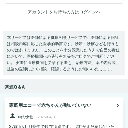
アカウントをお持ちの方は
ログイン
へ
本サービスは医師による健康相談サービスで、医師による回答
は相談内容に応じた医学的助言です。診断・診察などを行うも
のではありません。 このことを十分認識したうえで自己の責任
において、医療機関への受診有無等をご自身でご判断くださ
い。 実際に医療機関を受診する際も、治療方法、薬の内容等、
担当の医師によく相談、確認するようにお願いいたします。
関連Q＆A
navigate_next
家庭用エコーで赤ちゃんが動いていない
person
30代/女性
-
2026/04/01
37歳 6人目妊娠中で現在15週です。 胎動がまだ感じないた