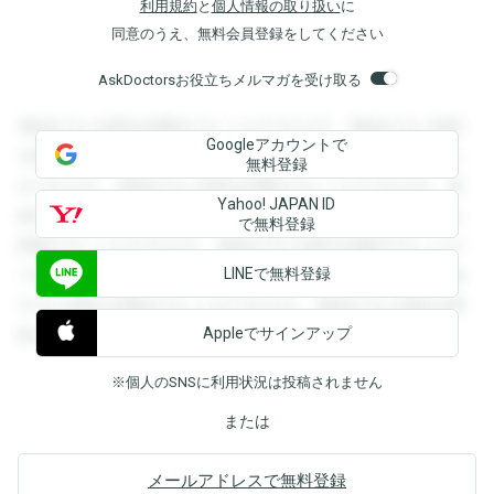
利用規約
と
個人情報の取り扱い
に
同意のうえ、無料会員登録をしてください
AskDoctorsお役立ちメルマガを受け取る
登録すると回答を閲覧することができます。登録すると回答
Googleアカウントで
を閲覧することができます。登録すると回答を閲覧すること
無料登録
ができます。登録すると回答を閲覧することができます。登
Yahoo! JAPAN ID
録すると回答を閲覧することができます。登録すると回答を
で無料登録
閲覧することができます。登録すると回答を閲覧することが
LINEで無料登録
できます。登録すると回答を閲覧することができます。登録
すると回答を閲覧することができます。登録すると回答を閲
Appleでサインアップ
覧することができます。
※個人のSNSに利用状況は投稿されません
または
メールアドレスで無料登録