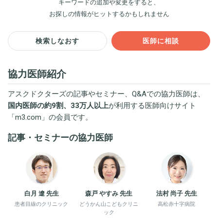
キーワードの追加や変更をすると、
お探しの情報がヒットするかもしれません
検索しなおす
医師に相談
協力医師紹介
アスクドクターズの記事やセミナー、Q&Aでの協力医師は、
国内医師の約9割、33万人以上
が利用する医師向けサイト
「
m3.com
」の会員です。
記事・セミナーの協力医師
白月 遼 先生
森戸 やすみ 先生
法村 尚子 先生
患者目線のクリニック
どうかん山こどもクリニ
高松赤十字病院
ック