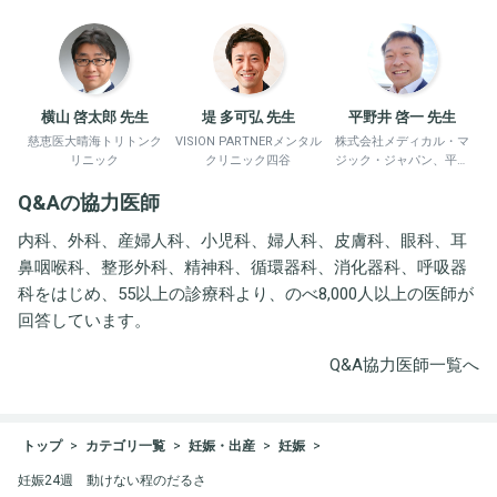
横山 啓太郎 先生
堤 多可弘 先生
平野井 啓一 先生
慈恵医大晴海トリトンク
VISION PARTNERメンタル
株式会社メディカル・マ
リニック
クリニック四谷
ジック・ジャパン、平野
井労働衛生コンサルタン
Q&Aの協力医師
ト事務所
内科、外科、産婦人科、小児科、婦人科、皮膚科、眼科、耳
鼻咽喉科、整形外科、精神科、循環器科、消化器科、呼吸器
科をはじめ、55以上の診療科より、のべ8,000人以上の医師が
回答しています。
Q&A協力医師一覧へ
トップ
カテゴリ一覧
妊娠・出産
妊娠
妊娠24週 動けない程のだるさ