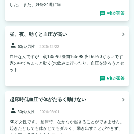
した。 また、妊娠24週に家...
4名が回答
navigate_next
昼、夜、動くと血圧が高い
person
50代/男性
-
2025/12/22
血圧なんですが 朝135-90 昼間165-98 夜160-90ぐらいです
家の中でちょっと動く(水飲みに行ったり、血圧を測ろうとセ
ット...
6名が回答
navigate_next
起床時低血圧で体がだるく動けない
person
30代/女性
-
2026/08/01
30才女性です。 起床時、なかなか起きることができません。
起きたとしても体がとてもダルく、動き出すことができず、