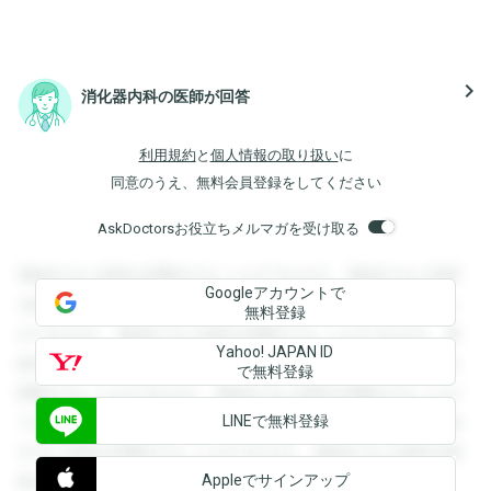
navigate_next
消化器内科の医師が回答
利用規約
と
個人情報の取り扱い
に
同意のうえ、無料会員登録をしてください
AskDoctorsお役立ちメルマガを受け取る
登録すると回答を閲覧することができます。登録すると回答
Googleアカウントで
を閲覧することができます。登録すると回答を閲覧すること
無料登録
ができます。登録すると回答を閲覧することができます。登
Yahoo! JAPAN ID
録すると回答を閲覧することができます。登録すると回答を
で無料登録
閲覧することができます。登録すると回答を閲覧することが
LINEで無料登録
できます。登録すると回答を閲覧することができます。登録
すると回答を閲覧することができます。登録すると回答を閲
Appleでサインアップ
覧することができます。