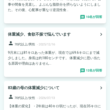
事や間食を見直し、よぶんな脂肪分を摂らないようにしまし
た。その後、心配事が重なり逆流性食...
10名が回答
navigate_next
体重減少、食欲不振で悩んでいます
person
70代以上/男性
-
2025/12/16
9月末には81キロあった体重が、現在では69.6キロにまで減
少しました。身長は約180センチです。 体重減少に思い当た
る原因や理由はありません...
12名が回答
navigate_next
83歳の母の体重減少について
person
70代以上/女性
-
2026/07/13
【体重の変化】 ・2年前は40キロ弱だったが、現在35キロに