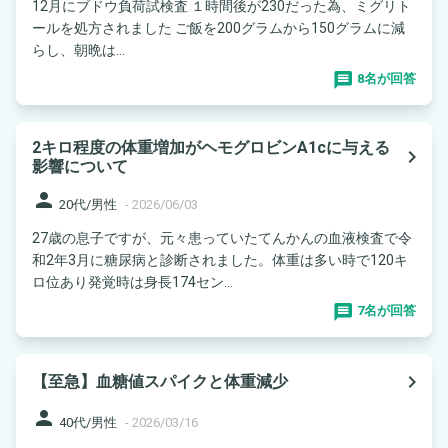
12月にブドウ負荷試検査 １時間後が230だった為、ミグリト
ールを処方されました ご飯を200グラムから150グラムに減
らし、朝晩は...
8名が回答
2キロ程度の体重増加がヘモグロビンA1cに与える
navigate_next
影響について
person
20代/男性
-
2026/06/03
27歳の息子ですが、元々患っていたてんかんの血液検査で令
和2年3月に糖尿病と診断されました。体重は多い時で120キ
ロ位あり発覚時は身長174セン...
7名が回答
navigate_next
【至急】血糖値スパイクと体重減少
person
40代/男性
-
2026/03/16