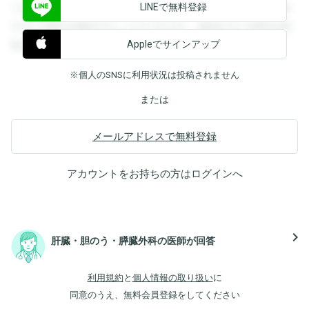
LINEで無料登録
できます。登録すると回答を閲覧することができます。登録
すると回答を閲覧することができます。登録すると回答を閲
Appleでサインアップ
覧することができます。
※個人のSNSに利用状況は投稿されません
または
メールアドレスで無料登録
アカウントをお持ちの方は
ログイン
へ
navigate_next
肝臓・胆のう・膵臓外科の医師が回答
利用規約
と
個人情報の取り扱い
に
同意のうえ、無料会員登録をしてください