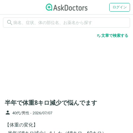
ログイン
search
edit_note
文章で検索する
半年で体重8キロ減少で悩んでます
person
40代/男性 -
2026/07/07
【体重の変化】