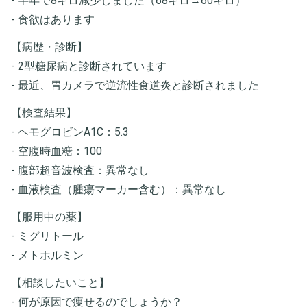
- 半年で8キロ減少しました（68キロ→60キロ）
- 食欲はあります
【病歴・診断】
- 2型糖尿病と診断されています
- 最近、胃カメラで逆流性食道炎と診断されました
【検査結果】
- ヘモグロビンA1C：5.3
- 空腹時血糖：100
- 腹部超音波検査：異常なし
- 血液検査（腫瘍マーカー含む）：異常なし
【服用中の薬】
- ミグリトール
- メトホルミン
【相談したいこと】
- 何が原因で痩せるのでしょうか？