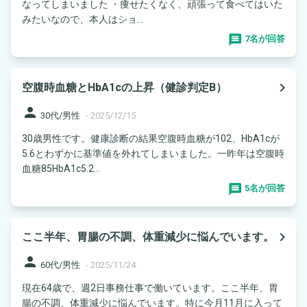
なってしまいました ・痩せたくなく、頑張って食べてはいた
みたいなので、本人はショ...
7名が回答
navigate_next
空腹時血糖とHbA1cの上昇（健診判定B）
person
30代/男性
-
2025/12/15
30歳男性です。健康診断の結果空腹時血糖が102、HbA1cが
5.6とわずかに基準値を外れてしまいました。一昨年は空腹時
血糖85HbA1c5.2...
5名が回答
navigate_next
ここ半年、胃腸の不調、体重減少に悩んでいます。
person
60代/男性
-
2025/11/24
現在64歳で、週2日事務仕事で働いています。ここ半年、胃
腸の不調、体重減少に悩んでいます。特に今月11月に入って