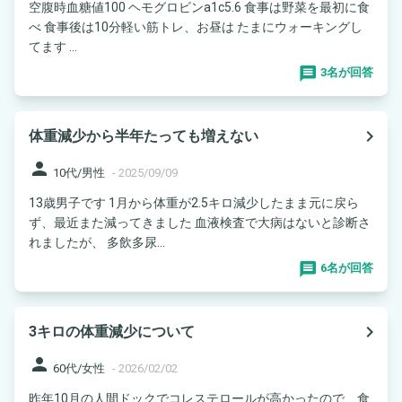
空腹時血糖値100 ヘモグロビンa1c5.6 食事は野菜を最初に食
べ 食事後は10分軽い筋トレ、お昼は たまにウォーキングし
てます ...
3名が回答
navigate_next
体重減少から半年たっても増えない
person
10代/男性
-
2025/09/09
13歳男子です 1月から体重が2.5キロ減少したまま元に戻ら
ず、最近また減ってきました 血液検査で大病はないと診断さ
れましたが、 多飲多尿...
6名が回答
navigate_next
3キロの体重減少について
person
60代/女性
-
2026/02/02
昨年10月の人間ドックでコレステロールが高かったので、食