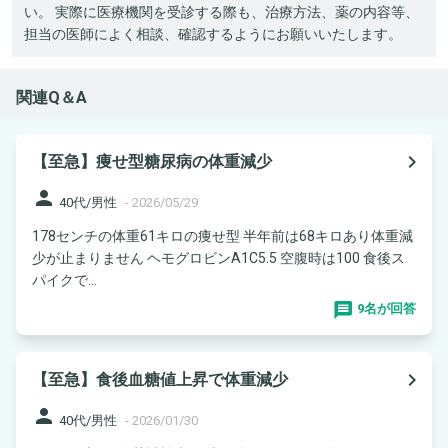
い。 実際に医療機関を受診する際も、治療方法、薬の内容等、
担当の医師によく相談、確認するようにお願いいたします。
関連Q＆A
navigate_next
【至急】痩せ型糖尿病の体重減少
person
40代/男性
-
2026/05/29
178センチの体重61キロの痩せ型 半年前は68キロあり体重減
少が止まりません ヘモグロビンA1C5.5 空腹時は100 食後ス
パイクで...
9名が回答
navigate_next
【至急】食後血糖値上昇で体重減少
person
40代/男性
-
2026/01/30