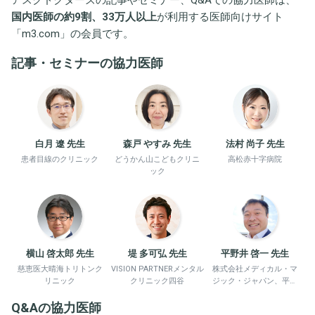
国内医師の約9割、33万人以上
が利用する医師向けサイト
「
m3.com
」の会員です。
記事・セミナーの協力医師
白月 遼 先生
森戸 やすみ 先生
法村 尚子 先生
患者目線のクリニック
どうかん山こどもクリニ
高松赤十字病院
ック
横山 啓太郎 先生
堤 多可弘 先生
平野井 啓一 先生
慈恵医大晴海トリトンク
VISION PARTNERメンタル
株式会社メディカル・マ
リニック
クリニック四谷
ジック・ジャパン、平野
井労働衛生コンサルタン
Q&Aの協力医師
ト事務所