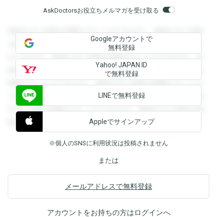
AskDoctorsお役立ちメルマガを受け取る
登録すると回答を閲覧することができます。登録すると回答
Googleアカウントで
を閲覧することができます。登録すると回答を閲覧すること
無料登録
ができます。登録すると回答を閲覧することができます。登
Yahoo! JAPAN ID
録すると回答を閲覧することができます。登録すると回答を
で無料登録
閲覧することができます。登録すると回答を閲覧することが
LINEで無料登録
できます。登録すると回答を閲覧することができます。登録
すると回答を閲覧することができます。登録すると回答を閲
Appleでサインアップ
覧することができます。
※個人のSNSに利用状況は投稿されません
または
メールアドレスで無料登録
アカウントをお持ちの方は
ログイン
へ