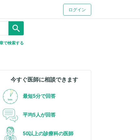
ログイン
search
章で検索する
今すぐ医師に相談できます
最短5分で回答
平均5人が回答
50以上の診療科の医師