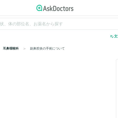
edit_note
文
耳鼻咽喉科
副鼻腔炎の手術について