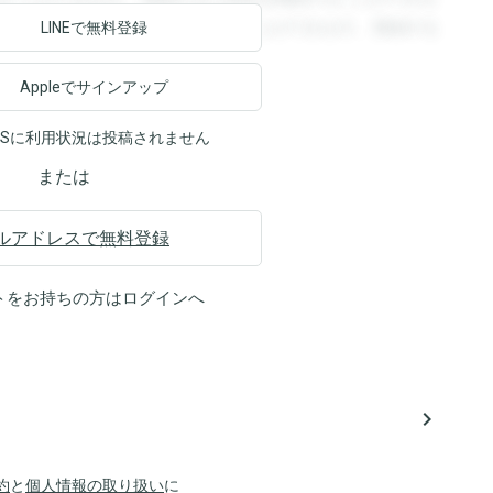
ます。登録すると回答を閲覧することができます。登録する
LINEで無料登録
Appleでサインアップ
NSに利用状況は投稿されません
または
ルアドレスで無料登録
トをお持ちの方は
ログイン
へ
navigate_next
約
と
個人情報の取り扱い
に