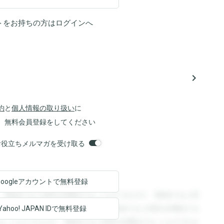
トをお持ちの方は
ログイン
へ
navigate_next
約
と
個人情報の取り扱い
に
、無料会員登録をしてください
orsお役立ちメルマガを受け取る
Googleアカウントで
無料登録
。登録すると回答を閲覧することができます。登録すると回
回答を閲覧することができます。登録すると回答を閲覧する
Yahoo! JAPAN ID
で無料登録
ることができます。登録すると回答を閲覧することができま