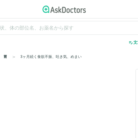
edit_note
文
胃
3ヶ月続く食欲不振、吐き気、めまい