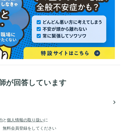
医師が回答しています
navigate_next
約
と
個人情報の取り扱い
に
、無料会員登録をしてください