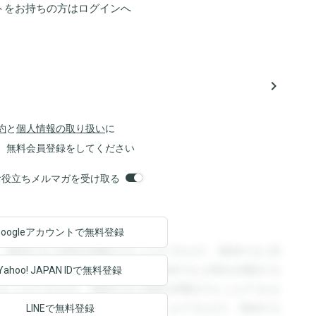
トをお持ちの方は
ログイン
へ
navigate_next
約
と
個人情報の取り扱い
に
、無料会員登録をしてください
orsお役立ちメルマガを受け取る
Googleアカウントで
無料登録
。登録すると回答を閲覧することができます。登録すると回
回答を閲覧することができます。登録すると回答を閲覧する
Yahoo! JAPAN ID
で無料登録
ることができます。登録すると回答を閲覧することができま
ます。登録すると回答を閲覧することができます。登録する
LINEで無料登録