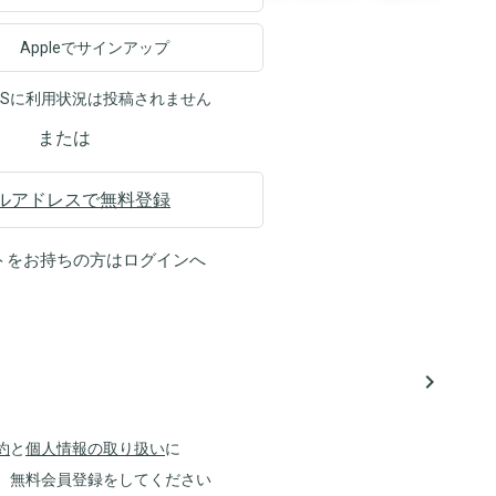
Appleでサインアップ
NSに利用状況は投稿されません
または
ルアドレスで無料登録
トをお持ちの方は
ログイン
へ
navigate_next
約
と
個人情報の取り扱い
に
、無料会員登録をしてください