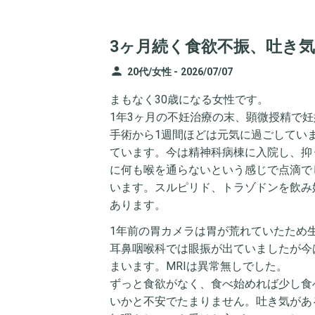
3ヶ月続く食欲不振、吐き
person
20代/女性 -
2026/07/07
まもなく30歳になる女性です。
1年3ヶ月の不妊治療の末、顕微授精で妊
手術から1週間ほどは元気に過ごしてい
ています。今は精神科病棟に入院し、抑
に何も喉を通らないという感じで点滴で
います。スルピリド、トラゾドンを飲み
あります。
1年前の胃カメラは胃が荒れていたため
耳鼻咽喉科では眼振が出ていましたが今
まいます。MRIは異常無しでした。
ずっと食欲がなく、食べ始めれば少し食
いかと不安でたまりません。吐き気があ