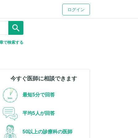
ログイン
search
章で検索する
今すぐ医師に相談できます
最短5分で回答
平均5人が回答
50以上の診療科の医師