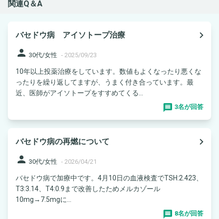
関連Q＆A
navigate_next
バセドウ病 アイソトープ治療
person
30代/女性
-
2025/09/23
10年以上投薬治療をしています。数値もよくなったり悪くな
ったりを繰り返してますが、うまく付き合っています。最
近、医師がアイソトープをすすめてくる...
3名が回答
navigate_next
バセドウ病の再燃について
person
30代/女性
-
2026/04/21
バセドウ病で加療中です。4月10日の血液検査でTSH:2.423、
T3:3.14、T4:0.9まで改善したためメルカゾール
10mg→7.5mgに...
8名が回答