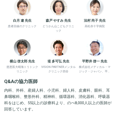
白月 遼 先生
森戸 やすみ 先生
法村 尚子 先生
患者目線のクリニック
どうかん山こどもクリニ
高松赤十字病院
ック
横山 啓太郎 先生
堤 多可弘 先生
平野井 啓一 先生
慈恵医大晴海トリトンク
VISION PARTNERメンタル
株式会社メディカル・マ
リニック
クリニック四谷
ジック・ジャパン、平野
井労働衛生コンサルタン
Q&Aの協力医師
ト事務所
内科、外科、産婦人科、小児科、婦人科、皮膚科、眼科、耳
鼻咽喉科、整形外科、精神科、循環器科、消化器科、呼吸器
科をはじめ、55以上の診療科より、のべ8,000人以上の医師が
回答しています。