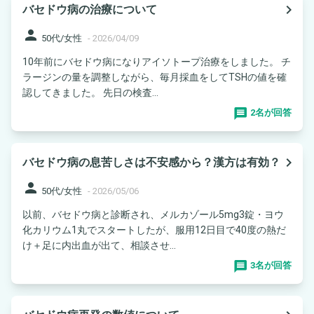
navigate_next
バセドウ病の治療について
person
50代/女性
-
2026/04/09
10年前にバセドウ病になりアイソトープ治療をしました。 チ
ラージンの量を調整しながら、毎月採血をしてTSHの値を確
認してきました。 先日の検査...
2名が回答
navigate_next
バセドウ病の息苦しさは不安感から？漢方は有効？
person
50代/女性
-
2026/05/06
以前、バセドウ病と診断され、メルカゾール5mg3錠・ヨウ
化カリウム1丸でスタートしたが、服用12日目で40度の熱だ
け＋足に内出血が出て、相談させ...
3名が回答