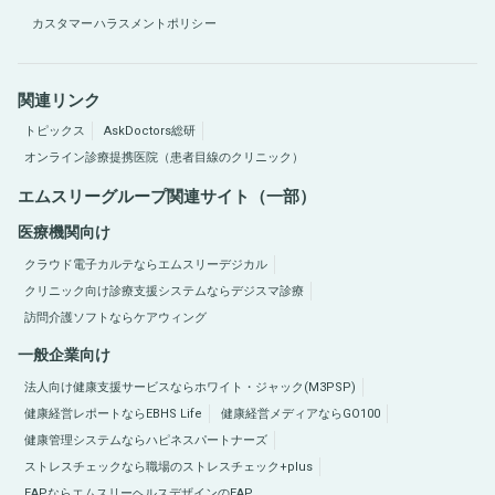
カスタマーハラスメントポリシー
関連リンク
トピックス
AskDoctors総研
オンライン診療提携医院（患者目線のクリニック）
エムスリーグループ関連サイト（一部）
医療機関向け
クラウド電子カルテならエムスリーデジカル
クリニック向け診療支援システムならデジスマ診療
訪問介護ソフトならケアウィング
一般企業向け
法人向け健康支援サービスならホワイト・ジャック(M3PSP)
健康経営レポートならEBHS Life
健康経営メディアならGO100
健康管理システムならハピネスパートナーズ
ストレスチェックなら職場のストレスチェック+plus
EAPならエムスリーヘルスデザインのEAP