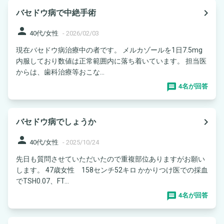
navigate_next
バセドウ病で中絶手術
person
40代/女性
-
2026/02/03
現在バセドウ病治療中の者です。 メルカゾールを1日7.5mg
内服しており数値は正常範囲内に落ち着いています。 担当医
からは、歯科治療等おこな...
4名が回答
navigate_next
バセドウ病でしょうか
person
40代/女性
-
2025/10/24
先日も質問させていただいたので重複部位ありますがお願い
します。 47歳女性 158センチ52キロ かかりつけ医での採血
でTSH0.07、FT...
4名が回答