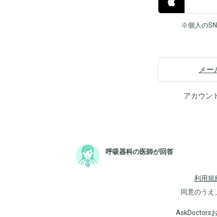
※個人のS
メー
アカウン
呼吸器科の医師が回答
利用規
同意のうえ
AskDoct