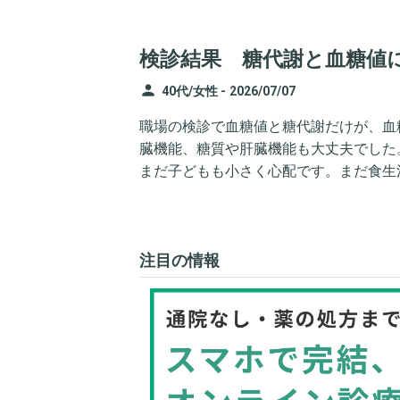
検診結果 糖代謝と血糖値
person
40代/女性 -
2026/07/07
職場の検診で血糖値と糖代謝だけが、血糖
臓機能、糖質や肝臓機能も大丈夫でした
まだ子どもも小さく心配です。まだ食生
注目の情報