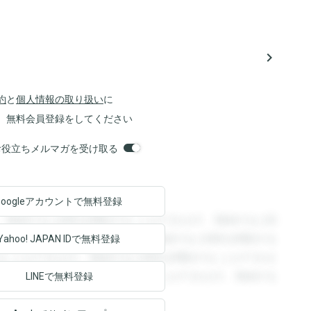
navigate_next
約
と
個人情報の取り扱い
に
、無料会員登録をしてください
orsお役立ちメルマガを受け取る
Googleアカウントで
無料登録
。登録すると回答を閲覧することができます。登録すると回
回答を閲覧することができます。登録すると回答を閲覧する
Yahoo! JAPAN ID
で無料登録
ることができます。登録すると回答を閲覧することができま
ます。登録すると回答を閲覧することができます。登録する
LINEで無料登録