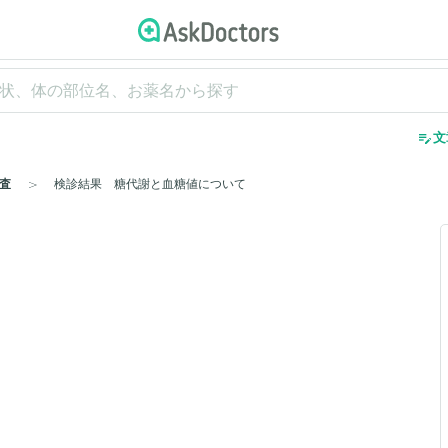
edit_note
文
査
検診結果 糖代謝と血糖値について