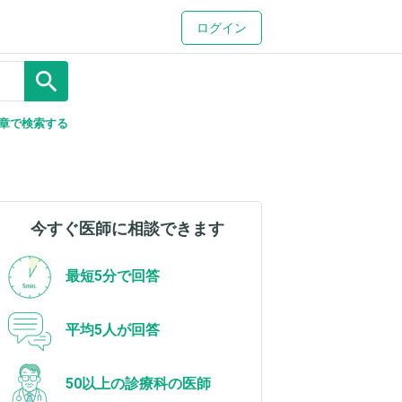
ログイン
search
章で検索する
今すぐ医師に相談できます
最短5分で回答
平均5人が回答
50以上の診療科の医師