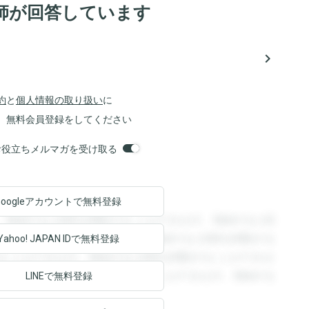
師が回答しています
navigate_next
約
と
個人情報の取り扱い
に
、無料会員登録をしてください
orsお役立ちメルマガを受け取る
Googleアカウントで
無料登録
。登録すると回答を閲覧することができます。登録すると回
回答を閲覧することができます。登録すると回答を閲覧する
Yahoo! JAPAN ID
で無料登録
ることができます。登録すると回答を閲覧することができま
ます。登録すると回答を閲覧することができます。登録する
LINEで無料登録