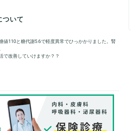
について
値110と糖代謝5.6で軽度異常でひっかかりました。腎
。
活で改善していけますか？？