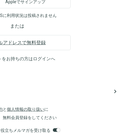
Appleでサインアップ
NSに利用状況は投稿されません
または
ルアドレスで無料登録
トをお持ちの方は
ログイン
へ
navigate_next
約
と
個人情報の取り扱い
に
、無料会員登録をしてください
orsお役立ちメルマガを受け取る