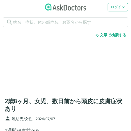
ログイン
search
edit_note
文章で検索する
2歳8ヶ月、女児、数日前から頭皮に皮膚症状
あり
person
乳幼児/女性 -
2026/07/07
1週間程度前から