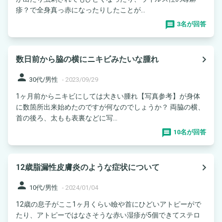
疹？で全身真っ赤になったりしたことが...
3名が回答
navigate_next
数日前から脇の横にニキビみたいな腫れ
person
30代/男性
-
2023/09/29
1ヶ月前からニキビにしては大きい腫れ【写真参考】が身体
に数箇所出来始めたのですが何なのでしょうか？ 両脇の横、
首の後ろ、太もも表裏などに写...
10名が回答
navigate_next
12歳脂漏性皮膚炎のような症状について
person
10代/男性
-
2024/01/04
12歳の息子がここ1ヶ月くらい瞼や首にひどいアトピーがで
たり、アトピーではなさそうな赤い湿疹が5個できてステロ