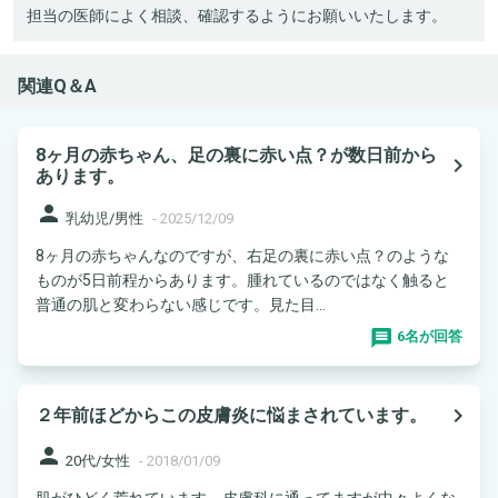
担当の医師によく相談、確認するようにお願いいたします。
関連Q＆A
8ヶ月の赤ちゃん、足の裏に赤い点？が数日前から
navigate_next
あります。
person
乳幼児/男性
-
2025/12/09
8ヶ月の赤ちゃんなのですが、右足の裏に赤い点？のような
ものが5日前程からあります。腫れているのではなく触ると
普通の肌と変わらない感じです。見た目...
6名が回答
navigate_next
２年前ほどからこの皮膚炎に悩まされています。
person
20代/女性
-
2018/01/09
肌がひどく荒れています。皮膚科に通ってますが中々よくな