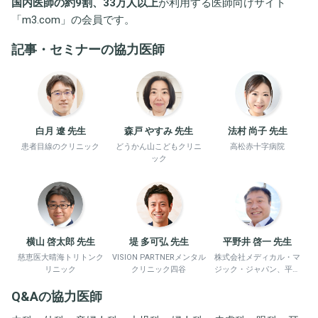
国内医師の約9割、33万人以上
が利用する医師向けサイト
「
m3.com
」の会員です。
記事・セミナーの協力医師
白月 遼 先生
森戸 やすみ 先生
法村 尚子 先生
患者目線のクリニック
どうかん山こどもクリニ
高松赤十字病院
ック
横山 啓太郎 先生
堤 多可弘 先生
平野井 啓一 先生
慈恵医大晴海トリトンク
VISION PARTNERメンタル
株式会社メディカル・マ
リニック
クリニック四谷
ジック・ジャパン、平野
井労働衛生コンサルタン
Q&Aの協力医師
ト事務所