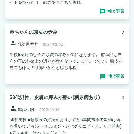
イドを塗ったり、顔のあちこちが荒れ...
3名が回答
navigate_next
赤ちゃんの頭皮の赤み
person
乳幼児/男性
-
2021/02/02
生後8ヶ月の息子の頭皮の赤みが気になります。 前頭部と左
右の耳の斜め上の辺りが赤くなっています。ですが、頭皮を
見てもほんのり赤いかなと感じる程...
1名が回答
navigate_next
50代男性、皮膚の痒みが酷い(糖尿病あり)
person
50代/男性
-
2025/06/19
50代男性 ●糖尿病の持病がありますが5年間投薬で数値は落
ち着いている(メトホルミン・レパグリニド・カナリア処方)
●アレルギーはハウスダストと...