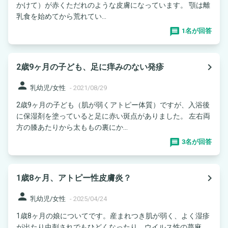
かけて）が赤くただれのような皮膚になっています。 顎は離
乳食を始めてから荒れてい...
1名が回答
navigate_next
2歳9ヶ月の子ども、足に痒みのない発疹
person
乳幼児/女性
-
2021/08/29
2歳9ヶ月の子ども（肌が弱くアトピー体質）ですが、入浴後
に保湿剤を塗っていると足に赤い斑点がありました。 左右両
方の膝あたりから太ももの裏にか...
3名が回答
navigate_next
1歳8ヶ月、アトピー性皮膚炎？
person
乳幼児/女性
-
2025/04/24
1歳8ヶ月の娘についてです。産まれつき肌が弱く、よく湿疹
が出たり虫刺されでもひどくなったり、ウイルス性の蕁麻