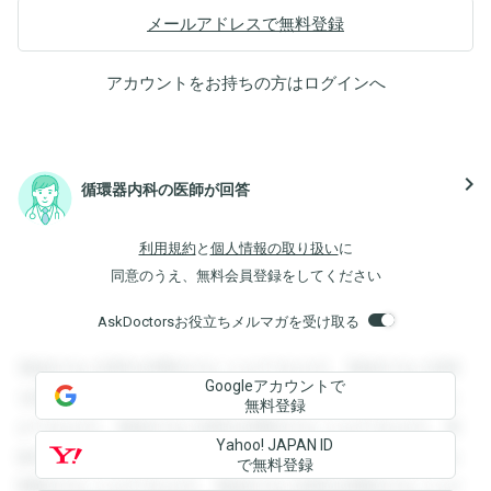
メールアドレスで無料登録
アカウントをお持ちの方は
ログイン
へ
navigate_next
循環器内科の医師が回答
利用規約
と
個人情報の取り扱い
に
同意のうえ、無料会員登録をしてください
AskDoctorsお役立ちメルマガを受け取る
登録すると回答を閲覧することができます。登録すると回答
Googleアカウントで
を閲覧することができます。登録すると回答を閲覧すること
無料登録
ができます。登録すると回答を閲覧することができます。登
Yahoo! JAPAN ID
録すると回答を閲覧することができます。登録すると回答を
で無料登録
閲覧することができます。登録すると回答を閲覧することが