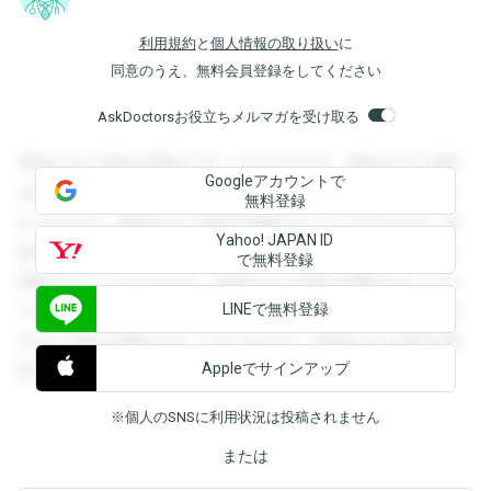
利用規約
と
個人情報の取り扱い
に
同意のうえ、無料会員登録をしてください
AskDoctorsお役立ちメルマガを受け取る
登録すると回答を閲覧することができます。登録すると回答
Googleアカウントで
を閲覧することができます。登録すると回答を閲覧すること
無料登録
ができます。登録すると回答を閲覧することができます。登
Yahoo! JAPAN ID
録すると回答を閲覧することができます。登録すると回答を
で無料登録
閲覧することができます。登録すると回答を閲覧することが
LINEで無料登録
できます。登録すると回答を閲覧することができます。登録
すると回答を閲覧することができます。登録すると回答を閲
Appleでサインアップ
覧することができます。
※個人のSNSに利用状況は投稿されません
または