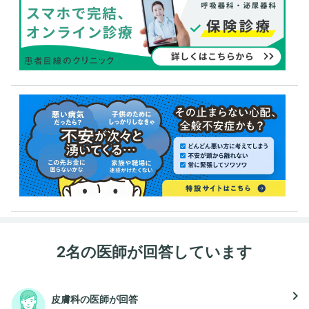
2名の医師が回答しています
navigate_next
皮膚科の医師が回答