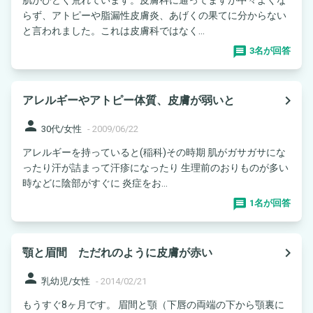
らず、アトピーや脂漏性皮膚炎、あげくの果てに分からない
と言われました。これは皮膚科ではなく...
3名が回答
navigate_next
アレルギーやアトピー体質、皮膚が弱いと
person
30代/女性
-
2009/06/22
アレルギーを持っていると(稲科)その時期 肌がガサガサにな
ったり汗が詰まって汗疹になったり 生理前のおりものが多い
時などに陰部がすぐに 炎症をお...
1名が回答
navigate_next
顎と眉間 ただれのように皮膚が赤い
person
乳幼児/女性
-
2014/02/21
もうすぐ8ヶ月です。 眉間と顎（下唇の両端の下から顎裏に