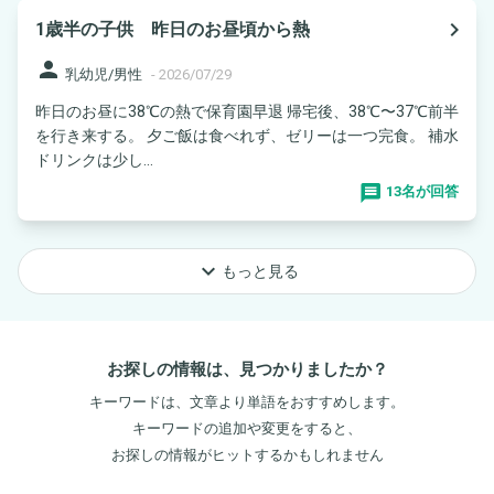
navigate_next
1歳半の子供 昨日のお昼頃から熱
person
乳幼児/男性
-
2026/07/29
昨日のお昼に38℃の熱で保育園早退 帰宅後、38℃〜37℃前半
を行き来する。 夕ご飯は食べれず、ゼリーは一つ完食。 補水
ドリンクは少し...
13名が回答
keyboard_arrow_down
もっと見る
お探しの情報は、見つかりましたか？
キーワードは、文章より単語をおすすめします。
キーワードの追加や変更をすると、
お探しの情報がヒットするかもしれません