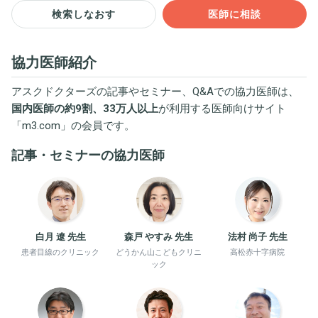
検索しなおす
医師に相談
協力医師紹介
アスクドクターズの記事やセミナー、Q&Aでの協力医師は、
国内医師の約9割、33万人以上
が利用する医師向けサイト
「
m3.com
」の会員です。
記事・セミナーの協力医師
白月 遼 先生
森戸 やすみ 先生
法村 尚子 先生
患者目線のクリニック
どうかん山こどもクリニ
高松赤十字病院
ック