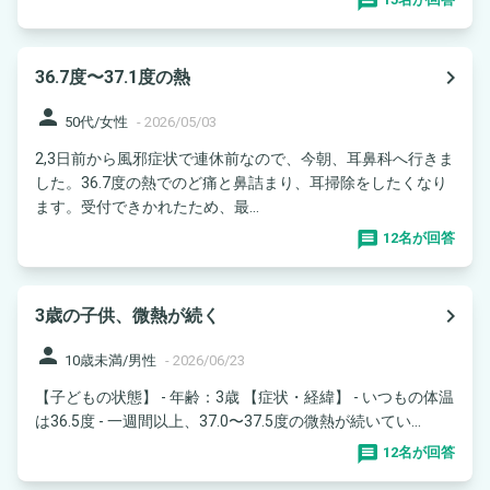
navigate_next
36.7度〜37.1度の熱
person
50代/女性
-
2026/05/03
2,3日前から風邪症状で連休前なので、今朝、耳鼻科へ行きま
した。36.7度の熱でのど痛と鼻詰まり、耳掃除をしたくなり
ます。受付できかれたため、最...
12名が回答
navigate_next
3歳の子供、微熱が続く
person
10歳未満/男性
-
2026/06/23
【子どもの状態】 - 年齢：3歳 【症状・経緯】 - いつもの体温
は36.5度 - 一週間以上、37.0〜37.5度の微熱が続いてい...
12名が回答