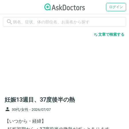
ログイン
search
edit_note
文章で検索する
妊娠13週目、37度後半の熱
person
30代/女性 -
2026/07/07
【いつから・経緯】