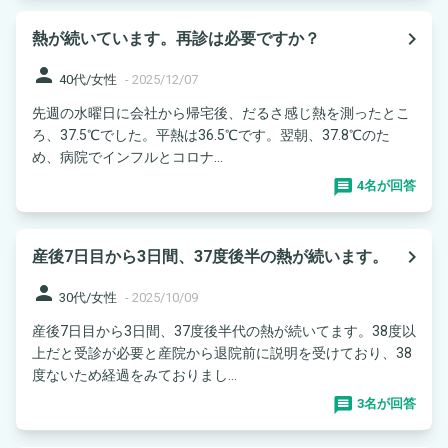
navigate_next
熱が続いています。再診は必要ですか？
person
40代/女性
-
2025/12/07
先週の水曜日に会社から帰宅後、だるさ感じ熱を測ったとこ
ろ、37.5℃でした。平熱は36.5℃です。翌朝、37.8℃のた
め、病院でインフルとコロナ...
4名が回答
navigate_next
産後7日目から3日間、37度後半の熱が続います。
person
30代/女性
-
2025/10/09
産後7日目から3日間、37度後半代の熱が続いてます。38度以
上だと受診が必要と産院から退院前に説明を受けており、38
度ないため経過をみておりまし...
3名が回答