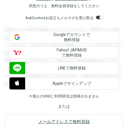
同意のうえ、無料会員登録をしてください
AskDoctorsお役立ちメルマガを受け取る
登録すると回答を閲覧することができます。登録すると回答
Googleアカウントで
を閲覧することができます。登録すると回答を閲覧すること
無料登録
ができます。登録すると回答を閲覧することができます。登
Yahoo! JAPAN ID
録すると回答を閲覧することができます。登録すると回答を
で無料登録
閲覧することができます。登録すると回答を閲覧することが
LINEで無料登録
できます。登録すると回答を閲覧することができます。登録
すると回答を閲覧することができます。登録すると回答を閲
Appleでサインアップ
覧することができます。
※個人のSNSに利用状況は投稿されません
または
メールアドレスで無料登録