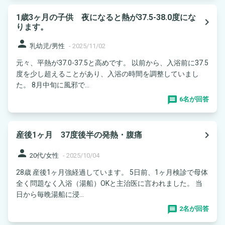
1歳3ヶ月の子供 夜になると熱が37.5-38.0度にな
navigate_next
ります。
person
乳幼児/男性
-
2025/11/02
元々、平熱が37.0-37.5と高めです。 以前から、入浴前に37.5
度を少し超えることがあり、入浴の時間を調整していまし
た。 8月中旬に風邪で...
6名が回答
navigate_next
産後1ヶ月 37度後半の発熱・腹痛
person
20代/女性
-
2025/10/04
28歳 産後1ヶ月強経過しています。 5日前、1ヶ月検診で母体
全く問題なく入浴（湯船）OKと主治医に言われました。 当
日から毎晩湯船に浸...
2名が回答