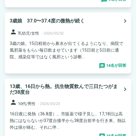
navigate_next
3歳娘 37.0〜37.4度の微熱が続く
person
乳幼児/女性
-
2026/05/02
3歳の娘。15日程前から鼻水が出てくるようになり、病院で
風邪薬をもらい毎日飲ませています（15日前と5日前に通
院。感染症等ではなく風邪という診断...
14名が回答
13歳、16日から熱。抗生物質飲んで三日たつがま
navigate_next
だ38度台
person
10代/男性
-
2026/05/23
16日夜に発熱（36.8度）。市販薬で様子見し、17,18日は高
熱にはならないが37度台後半から38度台前半を行き来。熱以
外は痰が絡む、それに伴...
15名が回答