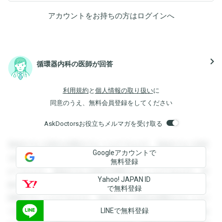
アカウントをお持ちの方は
ログイン
へ
navigate_next
循環器内科の医師が回答
利用規約
と
個人情報の取り扱い
に
同意のうえ、無料会員登録をしてください
AskDoctorsお役立ちメルマガを受け取る
登録すると回答を閲覧することができます。登録すると回答
Googleアカウントで
を閲覧することができます。登録すると回答を閲覧すること
無料登録
ができます。登録すると回答を閲覧することができます。登
Yahoo! JAPAN ID
録すると回答を閲覧することができます。登録すると回答を
で無料登録
閲覧することができます。登録すると回答を閲覧することが
LINEで無料登録
できます。登録すると回答を閲覧することができます。登録