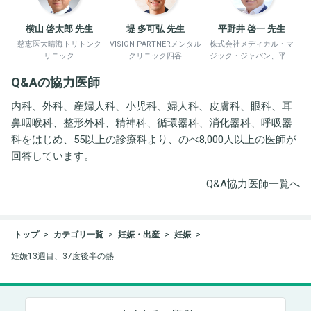
横山 啓太郎 先生
堤 多可弘 先生
平野井 啓一 先生
慈恵医大晴海トリトンク
VISION PARTNERメンタル
株式会社メディカル・マ
リニック
クリニック四谷
ジック・ジャパン、平野
井労働衛生コンサルタン
Q&Aの協力医師
ト事務所
内科、外科、産婦人科、小児科、婦人科、皮膚科、眼科、耳
鼻咽喉科、整形外科、精神科、循環器科、消化器科、呼吸器
科をはじめ、55以上の診療科より、のべ8,000人以上の医師が
回答しています。
Q&A協力医師一覧へ
トップ
カテゴリ一覧
妊娠・出産
妊娠
妊娠13週目、37度後半の熱