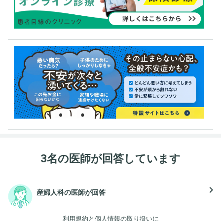
3名の医師が回答しています
navigate_next
産婦人科の医師が回答
利用規約
と
個人情報の取り扱い
に