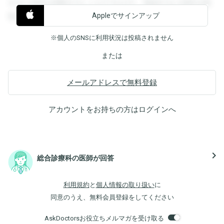
すると回答を閲覧することができます。登録すると回答を閲
Appleでサインアップ
覧することができます。
※個人のSNSに利用状況は投稿されません
または
メールアドレスで無料登録
アカウントをお持ちの方は
ログイン
へ
navigate_next
総合診療科の医師が回答
利用規約
と
個人情報の取り扱い
に
同意のうえ、無料会員登録をしてください
AskDoctorsお役立ちメルマガを受け取る