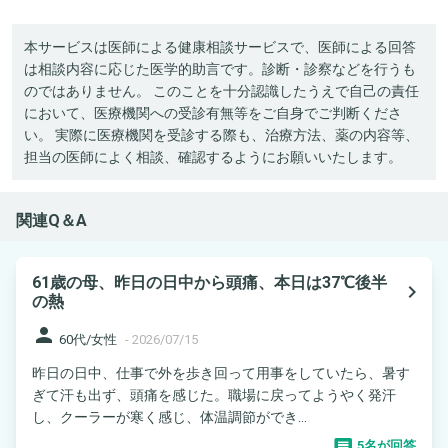
本サービスは医師による健康相談サービスで、医師による回答
は相談内容に応じた医学的助言です。診断・診察などを行うも
のではありません。 このことを十分認識したうえで自己の責任
において、医療機関への受診有無等をご自身でご判断くださ
い。 実際に医療機関を受診する際も、治療方法、薬の内容等、
担当の医師によく相談、確認するようにお願いいたします。
関連Q＆A
61歳の母、昨日の日中から頭痛、本日は37℃後半
navigate_next
の熱
person
60代/女性
-
2026/07/15
昨日の日中、仕事で外を歩き回って用事をしていたら、暑す
ぎて汗も出ず、頭痛を感じた。職場に戻ってようやく発汗
し、クーラーが寒く感じ、体温調節ができ...
5名が回答