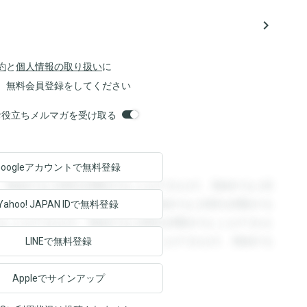
navigate_next
約
と
個人情報の取り扱い
に
、無料会員登録をしてください
orsお役立ちメルマガを受け取る
Googleアカウントで
無料登録
。登録すると回答を閲覧することができます。登録すると回
回答を閲覧することができます。登録すると回答を閲覧する
Yahoo! JAPAN ID
で無料登録
ることができます。登録すると回答を閲覧することができま
ます。登録すると回答を閲覧することができます。登録する
LINEで無料登録
Appleでサインアップ