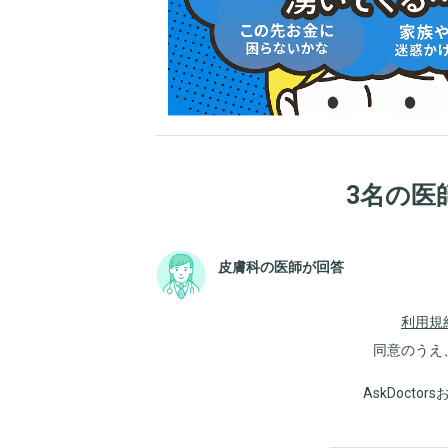
3名の医
皮膚科の医師が回答
利用規
同意のうえ
AskDoct