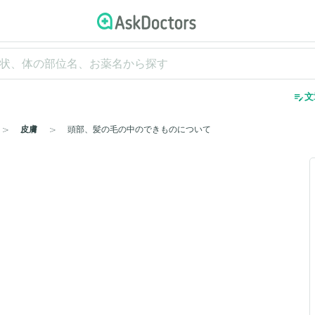
edit_note
文
皮膚
頭部、髪の毛の中のできものについて