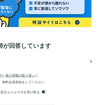
師が回答しています
navigate_next
約
と
個人情報の取り扱い
に
、無料会員登録をしてください
orsお役立ちメルマガを受け取る