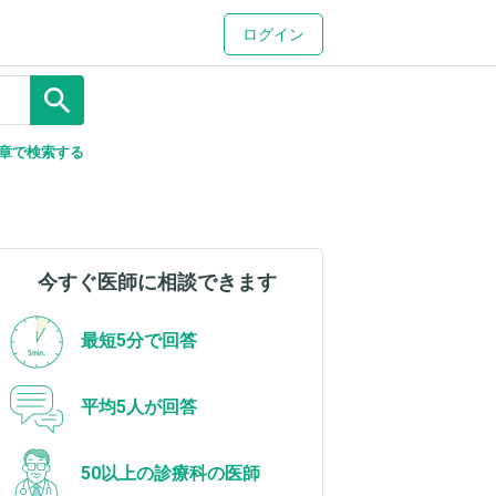
ログイン
search
章で検索する
今すぐ医師に相談できます
最短5分で回答
平均5人が回答
50以上の診療科の医師