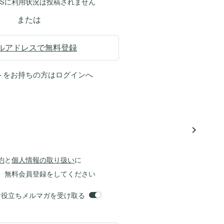
NSに利用状況は投稿されません
または
ルアドレスで無料登録
トをお持ちの方は
ログイン
へ
navigate_next
約
と
個人情報の取り扱い
に
、無料会員登録をしてください
orsお役立ちメルマガを受け取る