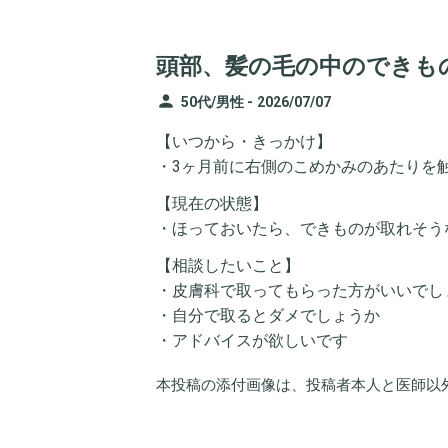
頭部、髪の毛の中のできも
person
50代/男性 -
2026/07/07
【いつから・きっかけ】
・3ヶ月前に右側のこめかみのあたりを
【現在の状態】
・ほっておいたら、できものが取れそう
【相談したいこと】
・皮膚科で取ってもらった方がいいでし
・自分で取るとダメでしょうか
・アドバイスが欲しいです
本投稿の添付画像は、投稿者本人と医師以