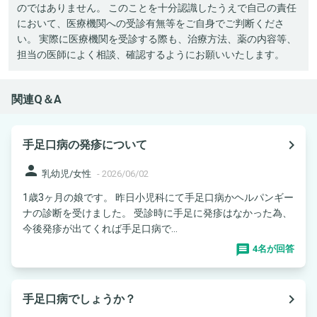
のではありません。 このことを十分認識したうえで自己の責任
において、医療機関への受診有無等をご自身でご判断くださ
い。 実際に医療機関を受診する際も、治療方法、薬の内容等、
担当の医師によく相談、確認するようにお願いいたします。
関連Q＆A
navigate_next
手足口病の発疹について
person
乳幼児/女性
-
2026/06/02
1歳3ヶ月の娘です。 昨日小児科にて手足口病かヘルパンギー
ナの診断を受けました。 受診時に手足に発疹はなかった為、
今後発疹が出てくれば手足口病で...
4名が回答
navigate_next
手足口病でしょうか？