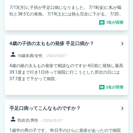
7/13(月)に子供が手足口病になりました。 7/18(金)に私が嘔
吐と38.5℃の発熱。 7/19(土)には熱も完全に下がる。 7/20...
7名が回答
navigate_next
4歳の子供の太ももの発疹 手足口病か？
person
10歳未満/女性
-
2026/04/27
4歳の娘の太ももの発疹で相談なのですが 4日前に発熱し最高
39.1度まで行き1日待って病院に行こうとした所次の日には
37.7度まで下がって病院...
2名が回答
navigate_next
手足口病ってこんなものですか？
person
乳幼児/男性
-
2026/02/07
1歳半の男の子です。 昨日手のひらに発疹があったので病院