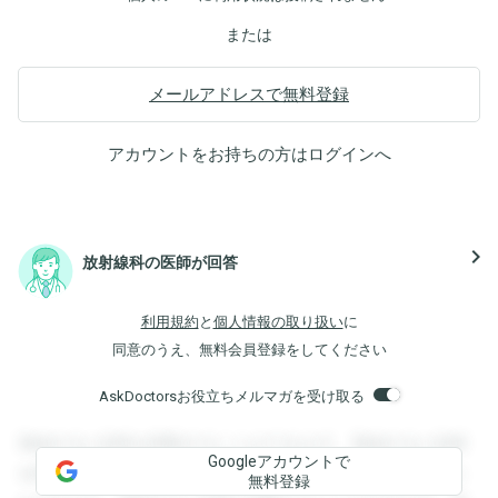
または
メールアドレスで無料登録
アカウントをお持ちの方は
ログイン
へ
navigate_next
放射線科の医師が回答
利用規約
と
個人情報の取り扱い
に
同意のうえ、無料会員登録をしてください
AskDoctorsお役立ちメルマガを受け取る
登録すると回答を閲覧することができます。登録すると回答
Googleアカウントで
を閲覧することができます。登録すると回答を閲覧すること
無料登録