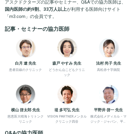
アスクドクターズの記事やセミナー、Q&Aでの協力医師は、
国内医師の約9割、33万人以上
が利用する医師向けサイト
「
m3.com
」の会員です。
記事・セミナーの協力医師
白月 遼 先生
森戸 やすみ 先生
法村 尚子 先生
患者目線のクリニック
どうかん山こどもクリニ
高松赤十字病院
ック
横山 啓太郎 先生
堤 多可弘 先生
平野井 啓一 先生
慈恵医大晴海トリトンク
VISION PARTNERメンタル
株式会社メディカル・マ
リニック
クリニック四谷
ジック・ジャパン、平野
井労働衛生コンサルタン
Q&Aの協力医師
ト事務所