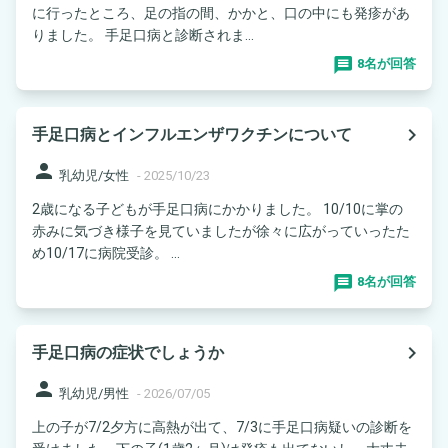
に行ったところ、足の指の間、かかと、口の中にも発疹があ
りました。 手足口病と診断されま...
8名が回答
navigate_next
手足口病とインフルエンザワクチンについて
person
乳幼児/女性
-
2025/10/23
2歳になる子どもが手足口病にかかりました。 10/10に掌の
赤みに気づき様子を見ていましたが徐々に広がっていったた
め10/17に病院受診。 ...
8名が回答
navigate_next
手足口病の症状でしょうか
person
乳幼児/男性
-
2026/07/05
上の子が7/2夕方に高熱が出て、7/3に手足口病疑いの診断を