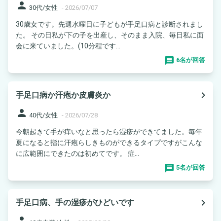
person
30代/女性
-
2026/07/07
30歳女です。先週水曜日に子どもが手足口病と診断されまし
た。 その日私が下の子を出産し、そのまま入院、毎日私に面
会に来ていました。(10分程です...
6名が回答
navigate_next
手足口病か汗疱か皮膚炎か
person
40代/女性
-
2026/07/28
今朝起きて手が痒いなと思ったら湿疹ができてました。毎年
夏になると指に汗疱らしきものができるタイプですがこんな
に広範囲にできたのは初めてです。 症...
5名が回答
navigate_next
手足口病、手の湿疹がひどいです
person