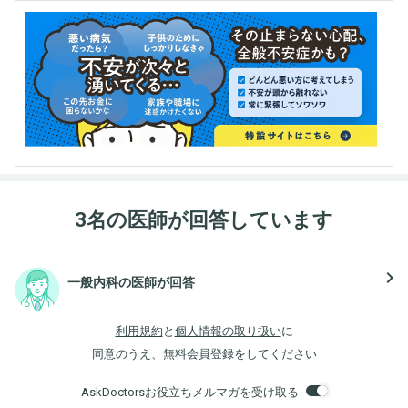
3名の医師が回答しています
navigate_next
一般内科の医師が回答
利用規約
と
個人情報の取り扱い
に
同意のうえ、無料会員登録をしてください
AskDoctorsお役立ちメルマガを受け取る