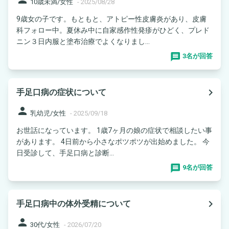
10歳未満/女性
-
2025/08/28
9歳女の子です。もともと、アトピー性皮膚炎があり、皮膚
科フォロー中。夏休み中に自家感作性発疹がひどく、プレド
ニン３日内服と塗布治療でよくなりまし...
3名が回答
navigate_next
手足口病の症状について
person
乳幼児/女性
-
2025/09/18
お世話になっています。 1歳7ヶ月の娘の症状で相談したい事
があります。 4日前から小さなポツポツが出始めました。 今
日受診して、手足口病と診断...
9名が回答
navigate_next
手足口病中の体外受精について
person
30代/女性
-
2026/07/20