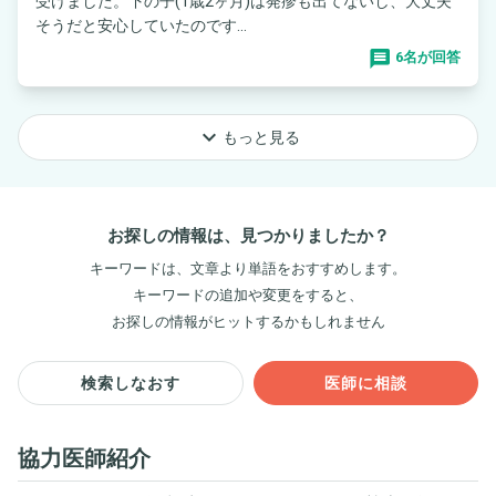
受けました。下の子(1歳2ヶ月)は発疹も出てないし、大丈夫
そうだと安心していたのです...
6名が回答
keyboard_arrow_down
もっと見る
お探しの情報は、見つかりましたか？
キーワードは、文章より単語をおすすめします。
キーワードの追加や変更をすると、
お探しの情報がヒットするかもしれません
検索しなおす
医師に相談
協力医師紹介