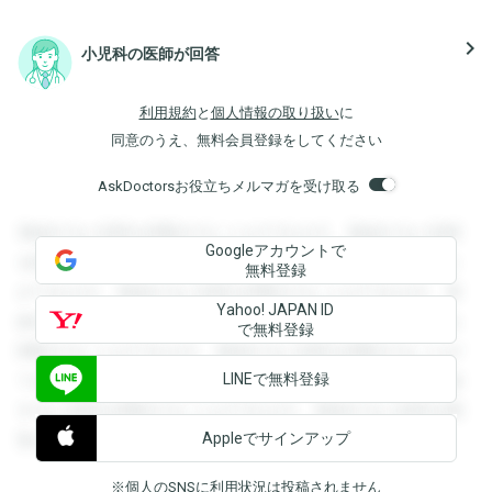
navigate_next
小児科の医師が回答
利用規約
と
個人情報の取り扱い
に
同意のうえ、無料会員登録をしてください
AskDoctorsお役立ちメルマガを受け取る
登録すると回答を閲覧することができます。登録すると回答
Googleアカウントで
を閲覧することができます。登録すると回答を閲覧すること
無料登録
ができます。登録すると回答を閲覧することができます。登
Yahoo! JAPAN ID
録すると回答を閲覧することができます。登録すると回答を
で無料登録
閲覧することができます。登録すると回答を閲覧することが
LINEで無料登録
できます。登録すると回答を閲覧することができます。登録
すると回答を閲覧することができます。登録すると回答を閲
Appleでサインアップ
覧することができます。
※個人のSNSに利用状況は投稿されません