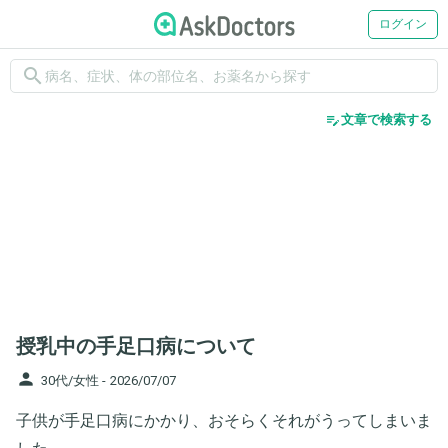
ログイン
search
edit_note
文章で検索する
授乳中の手足口病について
person
30代/女性 -
2026/07/07
子供が手足口病にかかり、おそらくそれがうってしまいま