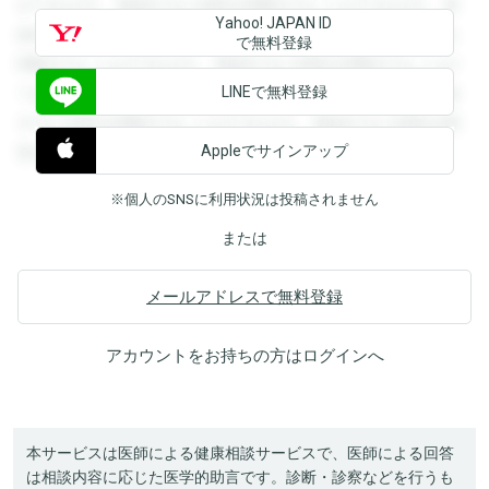
ができます。登録すると回答を閲覧することができます。登
Yahoo! JAPAN ID
録すると回答を閲覧することができます。登録すると回答を
で無料登録
閲覧することができます。登録すると回答を閲覧することが
LINEで無料登録
できます。登録すると回答を閲覧することができます。登録
すると回答を閲覧することができます。登録すると回答を閲
Appleでサインアップ
覧することができます。
※個人のSNSに利用状況は投稿されません
または
メールアドレスで無料登録
アカウントをお持ちの方は
ログイン
へ
本サービスは医師による健康相談サービスで、医師による回答
は相談内容に応じた医学的助言です。診断・診察などを行うも