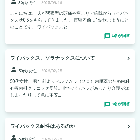
person
30代/男性
-
2025/09/16
こんにちは。 夫が緊張型の頭痛や肩こりで病院からワイパッ
クス状0.5をもらってきました。 夜寝る前に1錠飲むようにと
のことです。 ワイパックスと...
4名が回答
navigate_next
ワイパックス、ソラナックスについて
person
50代/女性
-
2026/02/25
50代女性。 数年前よりベルソムラ（２０）内服薬のため内科
心療内科クリニック受診。 昨年パワハラがあったり介護がは
じまったりして急に不安...
3名が回答
navigate_next
ワイパックス耐性はあるのか
person
60代/女性
-
2025/12/26