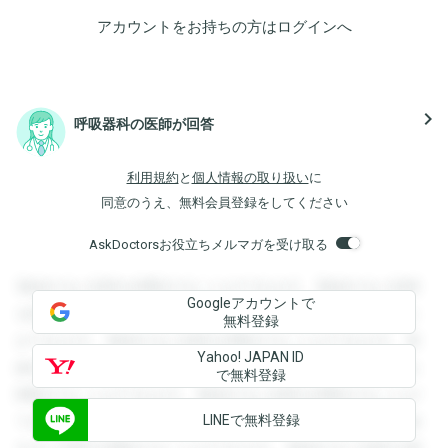
アカウントをお持ちの方は
ログイン
へ
navigate_next
呼吸器科の医師が回答
利用規約
と
個人情報の取り扱い
に
同意のうえ、無料会員登録をしてください
AskDoctorsお役立ちメルマガを受け取る
登録すると回答を閲覧することができます。登録すると回答
Googleアカウントで
を閲覧することができます。登録すると回答を閲覧すること
無料登録
ができます。登録すると回答を閲覧することができます。登
Yahoo! JAPAN ID
録すると回答を閲覧することができます。登録すると回答を
で無料登録
閲覧することができます。登録すると回答を閲覧することが
LINEで無料登録
できます。登録すると回答を閲覧することができます。登録