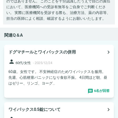
のではありません。 このことを十分認識したうえで自己の責任
において、医療機関への受診有無等をご自身でご判断くださ
い。 実際に医療機関を受診する際も、治療方法、薬の内容等、
担当の医師によく相談、確認するようにお願いいたします。
関連Q＆A
navigate_next
ドグマチールとワイパックスの併用
person
60代/女性
-
2025/12/24
60歳、女性です。 不安神経症のためワイパックスを服用。
先週、心筋梗塞パニックになり食欲不振。 4日間ほど朝、昼
はゼリー、リンゴ、ヨーグ...
6名が回答
navigate_next
ワイパックス0.5錠について