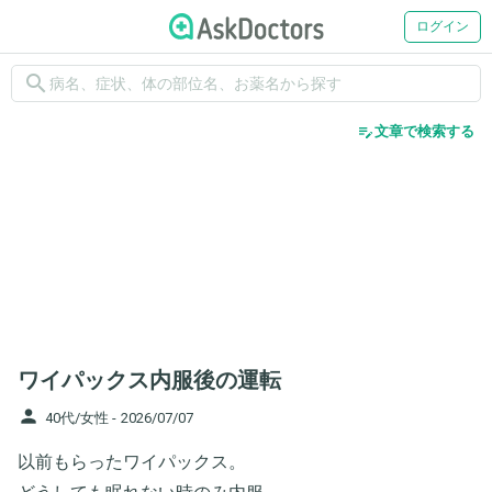
ログイン
search
edit_note
文章で検索する
ワイパックス内服後の運転
person
40代/女性 -
2026/07/07
以前もらったワイパックス。