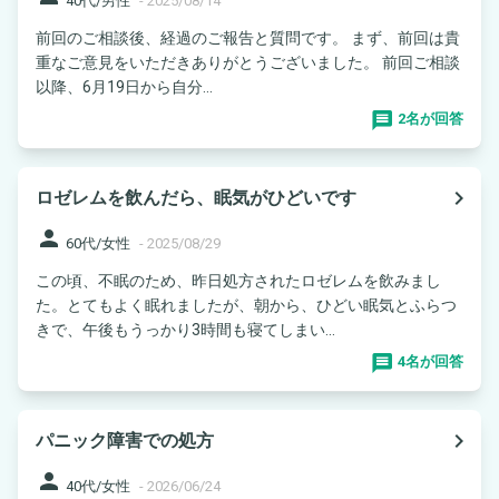
40代/男性
-
2025/08/14
前回のご相談後、経過のご報告と質問です。 まず、前回は貴
重なご意見をいただきありがとうございました。 前回ご相談
以降、6月19日から自分...
2名が回答
navigate_next
ロゼレムを飲んだら、眠気がひどいです
person
60代/女性
-
2025/08/29
この頃、不眠のため、昨日処方されたロゼレムを飲みまし
た。とてもよく眠れましたが、朝から、ひどい眠気とふらつ
きで、午後もうっかり3時間も寝てしまい...
4名が回答
navigate_next
パニック障害での処方
person
40代/女性
-
2026/06/24