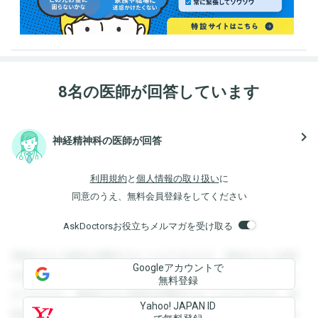
8名の医師が回答しています
navigate_next
神経精神科の医師が回答
利用規約
と
個人情報の取り扱い
に
同意のうえ、無料会員登録をしてください
AskDoctorsお役立ちメルマガを受け取る
登録すると回答を閲覧することができます。登録すると回答
Googleアカウントで
を閲覧することができます。登録すると回答を閲覧すること
無料登録
ができます。登録すると回答を閲覧することができます。登
Yahoo! JAPAN ID
録すると回答を閲覧することができます。登録すると回答を