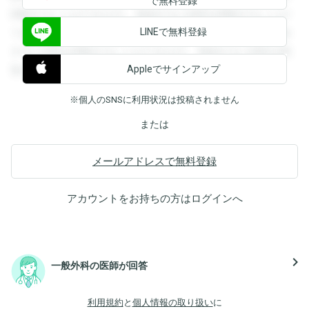
で無料登録
閲覧することができます。登録すると回答を閲覧することが
LINEで無料登録
できます。登録すると回答を閲覧することができます。登録
すると回答を閲覧することができます。登録すると回答を閲
Appleでサインアップ
覧することができます。
※個人のSNSに利用状況は投稿されません
または
メールアドレスで無料登録
アカウントをお持ちの方は
ログイン
へ
navigate_next
一般外科の医師が回答
利用規約
と
個人情報の取り扱い
に