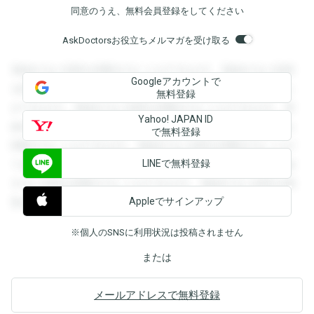
同意のうえ、無料会員登録をしてください
AskDoctorsお役立ちメルマガを受け取る
登録すると回答を閲覧することができます。登録すると回答
Googleアカウントで
を閲覧することができます。登録すると回答を閲覧すること
無料登録
ができます。登録すると回答を閲覧することができます。登
Yahoo! JAPAN ID
録すると回答を閲覧することができます。登録すると回答を
で無料登録
閲覧することができます。登録すると回答を閲覧することが
LINEで無料登録
できます。登録すると回答を閲覧することができます。登録
すると回答を閲覧することができます。登録すると回答を閲
Appleでサインアップ
覧することができます。
※個人のSNSに利用状況は投稿されません
または
メールアドレスで無料登録