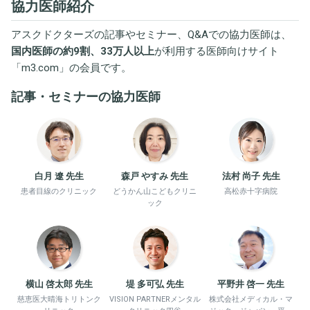
協力医師紹介
アスクドクターズの記事やセミナー、Q&Aでの協力医師は、
国内医師の約9割、33万人以上
が利用する医師向けサイト
「
m3.com
」の会員です。
記事・セミナーの協力医師
白月 遼 先生
森戸 やすみ 先生
法村 尚子 先生
患者目線のクリニック
どうかん山こどもクリニ
高松赤十字病院
ック
横山 啓太郎 先生
堤 多可弘 先生
平野井 啓一 先生
慈恵医大晴海トリトンク
VISION PARTNERメンタル
株式会社メディカル・マ