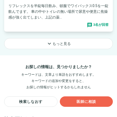
リフレックスを半錠毎日飲み、頓服でワイパックス0.5を一錠
飲んでます。 車の中やトイレの無い場所で尿意や便意に焦燥
感が強く出てしまい、上記の薬...
3名が回答
keyboard_arrow_down
もっと見る
お探しの情報は、見つかりましたか？
キーワードは、文章より単語をおすすめします。
キーワードの追加や変更をすると、
お探しの情報がヒットするかもしれません
検索しなおす
医師に相談