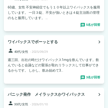
60歳、女性 不安神経症でもう１０年以上ワイパックスを服用
しています。 一日３錠、不安が強いときは４錠主治医の管理
のもと服用しています。 ...
5名が回答
navigate_next
ワイパックスでボーッとする
person
40代/女性
-
2025/09/29
週三回、出社の時だけワイパックス1mgを飲んでいます。飲
んでいると会議などの緊張が取れリラックスして仕事ができ
るからです。 しかし、飲み始めて3...
3名が回答
navigate_next
パニック発作 メイラックスかワイパックス
person
30代/女性
-
2026/01/10