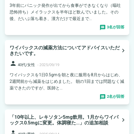
3年前にパニック発作が出てから食事ができなくなり（嘔吐
恐怖持ち）メイラックスを半年ほど飲んでいました。その
後、だいぶ落ち着き、漢方だけで最近まで...
3名が回答
ワイパックスの減薬方法についてアドバイスいただ
navigate_next
きたいです。
person
40代/女性
-
2025/09/19
ワイパックスを1日0.5gmを朝と夜に服用を8月からはじめ、
2週間前から減薬をはじめました。 朝の1回までは問題なく減
薬できたのですが、医師と...
2名が回答
「10年以上、レキソタン5mg飲用。1月からワイパ
navigate_next
ックス0.5mgに変更。体調寝た...」の追加相談
person