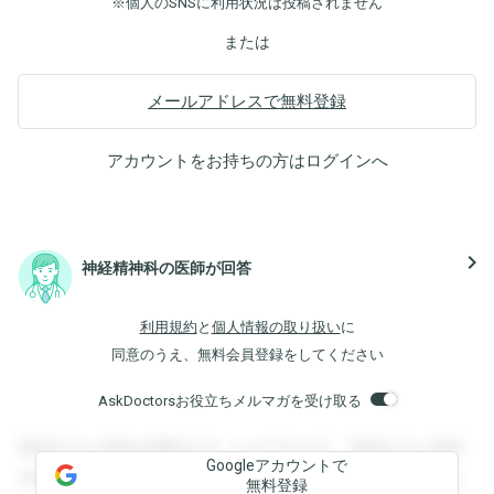
※個人のSNSに利用状況は投稿されません
または
メールアドレスで無料登録
アカウントをお持ちの方は
ログイン
へ
navigate_next
神経精神科の医師が回答
利用規約
と
個人情報の取り扱い
に
同意のうえ、無料会員登録をしてください
AskDoctorsお役立ちメルマガを受け取る
登録すると回答を閲覧することができます。登録すると回答
Googleアカウントで
を閲覧することができます。登録すると回答を閲覧すること
無料登録