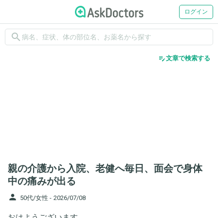
ログイン
search
edit_note
文章で検索する
親の介護から入院、老健へ毎日、面会で身体
中の痛みが出る
person
50代/女性 -
2026/07/08
おはようございます。