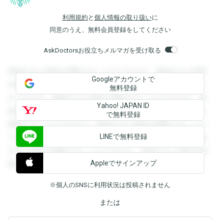
利用規約
と
個人情報の取り扱い
に
同意のうえ、無料会員登録をしてください
AskDoctorsお役立ちメルマガを受け取る
登録すると回答を閲覧することができます。登録すると回答
Googleアカウントで
を閲覧することができます。登録すると回答を閲覧すること
無料登録
ができます。登録すると回答を閲覧することができます。登
Yahoo! JAPAN ID
録すると回答を閲覧することができます。登録すると回答を
で無料登録
閲覧することができます。登録すると回答を閲覧することが
LINEで無料登録
できます。登録すると回答を閲覧することができます。登録
すると回答を閲覧することができます。登録すると回答を閲
Appleでサインアップ
覧することができます。
※個人のSNSに利用状況は投稿されません
または