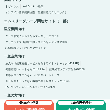
トピックス
AskDoctors総研
オンライン診療提携医院（患者目線のクリニック）
エムスリーグループ関連サイト（一部）
医療機関向け
クラウド電子カルテならエムスリーデジカル
クリニック向け診療支援システムならデジスマ診療
訪問介護ソフトならケアウィング
一般企業向け
法人向け健康支援サービスならホワイト・ジャック(M3PSP)
健康経営レポートならEBHS Life
健康経営メディアならGO100
健康管理システムならハピネスパートナーズ
ストレスチェックなら職場のストレスチェック+plus
EAPならエムスリーヘルスデザインのEAP
一般の方向け
医療総合サイトQLife（キューライフ）
肥満症総合サイトならひまんラボ
最短5分で回答
24時間予約受付
ネットで医師相談
オンライン診療