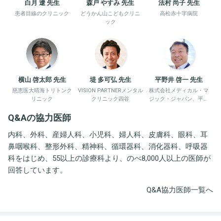
白月 遼 先生
森戸 やすみ 先生
法村 尚子 先生
患者目線のクリニック
どうかん山こどもクリニ
高松赤十字病院
ック
横山 啓太郎 先生
堤 多可弘 先生
平野井 啓一 先生
慈恵医大晴海トリトンク
VISION PARTNERメンタル
株式会社メディカル・マ
リニック
クリニック四谷
ジック・ジャパン、平野
井労働衛生コンサルタン
Q&Aの協力医師
ト事務所
内科、外科、産婦人科、小児科、婦人科、皮膚科、眼科、耳
鼻咽喉科、整形外科、精神科、循環器科、消化器科、呼吸器
科をはじめ、55以上の診療科より、のべ8,000人以上の医師が
回答しています。
Q&A協力医師一覧へ