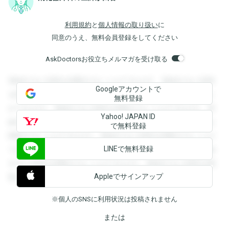
利用規約
と
個人情報の取り扱い
に
同意のうえ、無料会員登録をしてください
AskDoctorsお役立ちメルマガを受け取る
登録すると回答を閲覧することができます。登録すると回答
Googleアカウントで
を閲覧することができます。登録すると回答を閲覧すること
無料登録
ができます。登録すると回答を閲覧することができます。登
Yahoo! JAPAN ID
録すると回答を閲覧することができます。登録すると回答を
で無料登録
閲覧することができます。登録すると回答を閲覧することが
LINEで無料登録
できます。登録すると回答を閲覧することができます。登録
すると回答を閲覧することができます。登録すると回答を閲
Appleでサインアップ
覧することができます。
※個人のSNSに利用状況は投稿されません
または