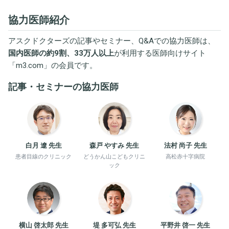
協力医師紹介
アスクドクターズの記事やセミナー、Q&Aでの協力医師は、
国内医師の約9割、33万人以上
が利用する医師向けサイト
「
m3.com
」の会員です。
記事・セミナーの協力医師
白月 遼 先生
森戸 やすみ 先生
法村 尚子 先生
患者目線のクリニック
どうかん山こどもクリニ
高松赤十字病院
ック
横山 啓太郎 先生
堤 多可弘 先生
平野井 啓一 先生