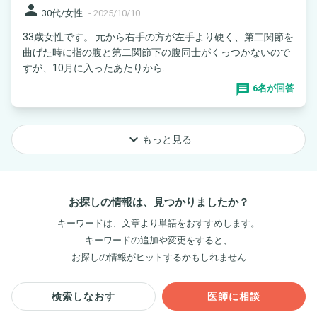
person
30代/女性
-
2025/10/10
33歳女性です。 元から右手の方が左手より硬く、第二関節を
曲げた時に指の腹と第二関節下の腹同士がくっつかないので
すが、10月に入ったあたりから...
6名が回答
keyboard_arrow_down
もっと見る
お探しの情報は、見つかりましたか？
キーワードは、文章より単語をおすすめします。
キーワードの追加や変更をすると、
お探しの情報がヒットするかもしれません
検索しなおす
医師に相談