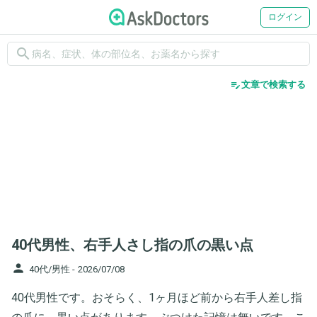
ログイン
search
edit_note
文章で検索する
40代男性、右手人さし指の爪の黒い点
person
40代/男性 -
2026/07/08
40代男性です。おそらく、1ヶ月ほど前から右手人差し指