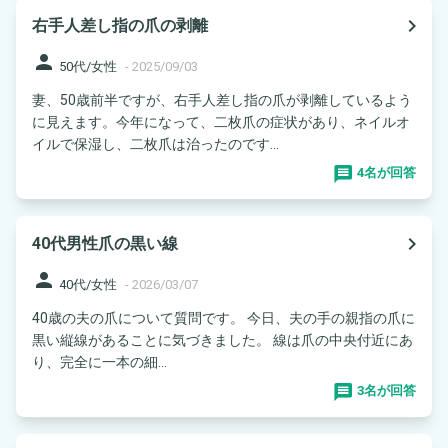
navigate_next
右手人差し指の爪の剥離
person
50代/女性
-
2025/09/03
妻、50歳前半ですが、右手人差し指の爪が剥離しているよう
に見えます。今年になって、二枚爪の症状があり、ネイルオ
イルで保湿し、二枚爪は治ったのです...
4名が回答
navigate_next
40代男性爪の黒い線
person
40代/女性
-
2026/03/07
40歳の夫の爪について質問です。 今日、夫の手の親指の爪に
黒い縦線があることに気づきました。 線は爪の中央付近にあ
り、完全に一本の細...
3名が回答