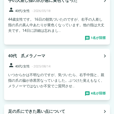
navigate_next
手の人差し指の爪が急に黄色くなった
person
40代/女性
-
2026/05/18
44歳女性です。 16日の朝気づいたのですが、右手の人差し
指の爪の真ん中あたりが黄色くなっています。他の指は大丈
夫です。14日に詳細は忘れまし...
1名が回答
navigate_next
40代 爪メラノーマ
person
40代/女性
-
2025/08/14
いつからかは不明なのですが、気づいたら、右手中指と、親
指の爪の脇が赤黒苦なっていました。ぶつけた覚えもなく、
メラノーマではないか不安でご質問させ...
4名が回答
navigate_next
足の爪にできた黒い点について