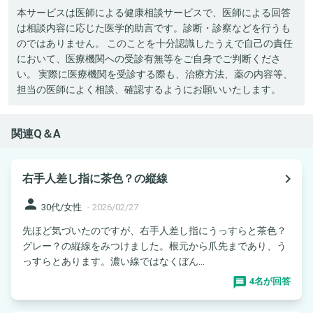
本サービスは医師による健康相談サービスで、医師による回答
は相談内容に応じた医学的助言です。診断・診察などを行うも
のではありません。 このことを十分認識したうえで自己の責任
において、医療機関への受診有無等をご自身でご判断くださ
い。 実際に医療機関を受診する際も、治療方法、薬の内容等、
担当の医師によく相談、確認するようにお願いいたします。
関連Q＆A
navigate_next
右手人差し指に茶色？の縦線
person
30代/女性
-
2026/02/27
先ほど気づいたのですが、右手人差し指にうっすらと茶色？
グレー？の縦線をみつけました。根元から爪先まであり、う
っすらとあります。濃い線ではなくぼん...
4名が回答