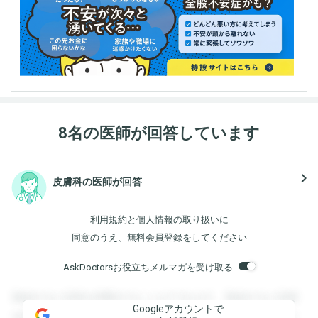
8名の医師が回答しています
navigate_next
皮膚科の医師が回答
利用規約
と
個人情報の取り扱い
に
同意のうえ、無料会員登録をしてください
AskDoctorsお役立ちメルマガを受け取る
登録すると回答を閲覧することができます。登録すると回答
Googleアカウントで
を閲覧することができます。登録すると回答を閲覧すること