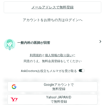
メールアドレスで無料登録
アカウントをお持ちの方は
ログイン
へ
navigate_next
一般内科の医師が回答
利用規約
と
個人情報の取り扱い
に
同意のうえ、無料会員登録をしてください
AskDoctorsお役立ちメルマガを受け取る
登録すると回答を閲覧することができます。登録すると回答
Googleアカウントで
を閲覧することができます。登録すると回答を閲覧すること
無料登録
ができます。登録すると回答を閲覧することができます。登
Yahoo! JAPAN ID
録すると回答を閲覧することができます。登録すると回答を
で無料登録