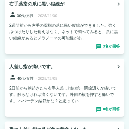
navigate_next
右手薬指の爪に黒い縦線が
person
30代/男性
-
2025/11/30
2週間前から左手の薬指の爪に黒い縦線ができました。強く
ぶつけたりした覚えはなく、ネットで調べてみると、爪に黒
い縦線があるとメラノーマの可能性があ...
3名が回答
navigate_next
人差し指が痛いです。
person
40代/女性
-
2025/12/05
2日前から朝起きたら右手人差し指の第一関節辺りが痛いで
す。触らなければ痛くないです。外側の横を押すと痛いで
す。 へバーデン結節かな？と思ってい...
8名が回答