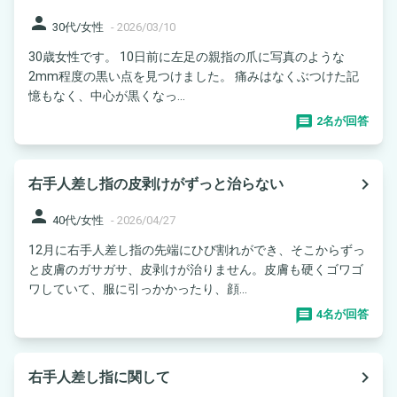
person
30代/女性
-
2026/03/10
30歳女性です。 10日前に左足の親指の爪に写真のような
2mm程度の黒い点を見つけました。 痛みはなくぶつけた記
憶もなく、中心が黒くなっ...
2名が回答
navigate_next
右手人差し指の皮剥けがずっと治らない
person
40代/女性
-
2026/04/27
12月に右手人差し指の先端にひび割れができ、そこからずっ
と皮膚のガサガサ、皮剥けが治りません。皮膚も硬くゴワゴ
ワしていて、服に引っかかったり、顔...
4名が回答
navigate_next
右手人差し指に関して