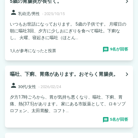
navigate_next
5歳の胃腸炎が長引く。
person
乳幼児/男性
-
2025/10/15
いつもお世話になっております。 5歳の子供です。 月曜日の
朝に嘔吐3回、夕方に少しおにぎりを食べて嘔吐。下痢な
し。 火曜、寝起きに嘔吐（ほとん...
9名が回答
1人が参考になったと投票
navigate_next
嘔吐、下痢、胃痛があります。おそらく胃腸炎。
person
30代/女性
-
2026/02/24
夕方17時ごろから、胃が気持ち悪くなり、嘔吐、下痢、胃
痛、熱(37.5)があります。 家にある市販薬として、ロキソプ
ロフェン、太田胃酸、コフト...
5名が回答