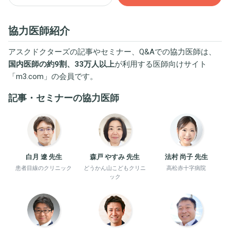
協力医師紹介
アスクドクターズの記事やセミナー、Q&Aでの協力医師は、
国内医師の約9割、33万人以上
が利用する医師向けサイト
「
m3.com
」の会員です。
記事・セミナーの協力医師
白月 遼 先生
森戸 やすみ 先生
法村 尚子 先生
患者目線のクリニック
どうかん山こどもクリニ
高松赤十字病院
ック