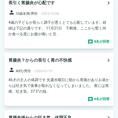
navigate_next
長引く胃腸炎が心配です
person
10歳未満/男性
-
2025/12/06
4歳の子どもが長らく調子が悪くとても心配しています。経
緯は下記の通りです。 11月21日 下痢便。ここから暫く何
か食べる度にお腹が痛いと言...
8名が回答
navigate_next
胃腸炎？からの長引く胃の不快感
person
40代/男性
-
2026/01/19
46才の主人の体調です 先週水曜日に朝から胃痛がありお昼か
らは吐き気で食事が取れなくなってしまいました。 夜には胃
痛、吐き気、37.5°の熱...
4名が回答
navigate_next
胃腸炎後からの吐き気、体調不良