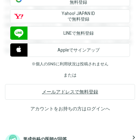
無料登録
ができます。登録すると回答を閲覧することができます。登
Yahoo! JAPAN ID
録すると回答を閲覧することができます。登録すると回答を
で無料登録
閲覧することができます。登録すると回答を閲覧することが
LINEで無料登録
できます。登録すると回答を閲覧することができます。登録
すると回答を閲覧することができます。登録すると回答を閲
Appleでサインアップ
覧することができます。
※個人のSNSに利用状況は投稿されません
または
メールアドレスで無料登録
アカウントをお持ちの方は
ログイン
へ
navigate_next
形成外科の医師が回答