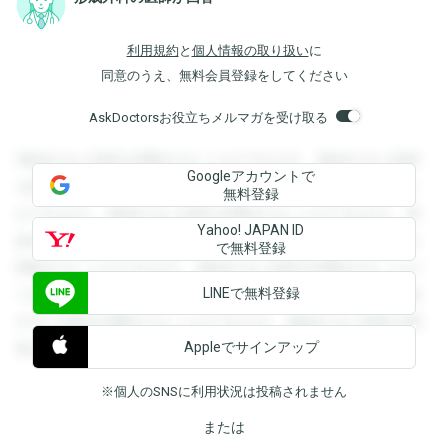
利用規約
と
個人情報の取り扱い
に
同意のうえ、無料会員登録をしてください
AskDoctorsお役立ちメルマガを受け取る
登録すると回答を閲覧することができます。登録すると回答
Googleアカウントで
を閲覧することができます。登録すると回答を閲覧すること
無料登録
ができます。登録すると回答を閲覧することができます。登
Yahoo! JAPAN ID
録すると回答を閲覧することができます。登録すると回答を
で無料登録
閲覧することができます。登録すると回答を閲覧することが
LINEで無料登録
できます。登録すると回答を閲覧することができます。登録
すると回答を閲覧することができます。登録すると回答を閲
Appleでサインアップ
覧することができます。
※個人のSNSに利用状況は投稿されません
または