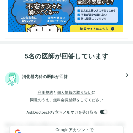
5名の医師が回答しています
navigate_next
消化器内科の医師が回答
利用規約
と
個人情報の取り扱い
に
同意のうえ、無料会員登録をしてください
AskDoctorsお役立ちメルマガを受け取る
登録すると回答を閲覧することができます。登録すると回答
Googleアカウントで
を閲覧することができます。登録すると回答を閲覧すること