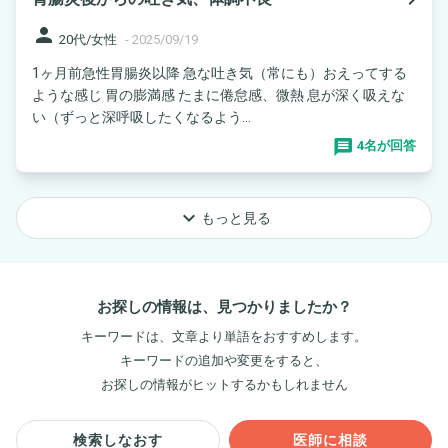
person
20代/女性
-
2025/09/19
1ヶ月前急性胃腸炎以降 急な吐き気（常にも）おえってする
ような感じ 胃の膨満感 たまに倦怠感、微熱 息が深く吸えな
い（ずっと深呼吸したくなるよう...
4名が回答
keyboard_arrow_down
もっと見る
お探しの情報は、見つかりましたか？
キーワードは、文章より単語をおすすめします。
キーワードの追加や変更をすると、
お探しの情報がヒットするかもしれません
検索しなおす
医師に相談