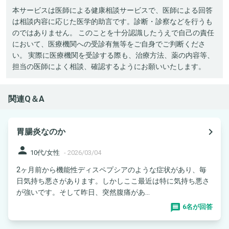
本サービスは医師による健康相談サービスで、医師による回答
は相談内容に応じた医学的助言です。診断・診察などを行うも
のではありません。 このことを十分認識したうえで自己の責任
において、医療機関への受診有無等をご自身でご判断くださ
い。 実際に医療機関を受診する際も、治療方法、薬の内容等、
担当の医師によく相談、確認するようにお願いいたします。
関連Q＆A
navigate_next
胃腸炎なのか
person
10代/女性
-
2026/03/04
2ヶ月前から機能性ディスペプシアのような症状があり、毎
日気持ち悪さがあります。しかしここ最近は特に気持ち悪さ
が強いです。そして昨日、突然腹痛があ...
6名が回答