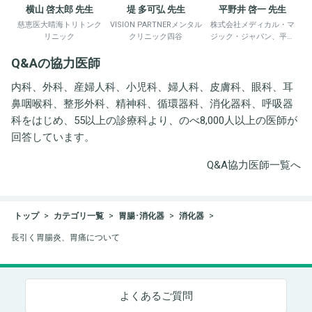
横山 啓太郎 先生
堤 多可弘 先生
平野井 啓一 先生
慈恵医大晴海トリトンク
VISION PARTNERメンタル
株式会社メディカル・マ
リニック
クリニック四谷
ジック・ジャパン、平野
井労働衛生コンサルタン
Q&Aの協力医師
ト事務所
内科、外科、産婦人科、小児科、婦人科、皮膚科、眼科、耳
鼻咽喉科、整形外科、精神科、循環器科、消化器科、呼吸器
科をはじめ、55以上の診療科より、のべ8,000人以上の医師が
回答しています。
Q&A協力医師一覧へ
トップ
カテゴリ一覧
胃腸･消化器
消化器
長引く胃腸炎、胃痛について
よくあるご質問