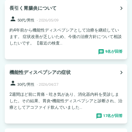
navigate_next
長引く胃腸炎について
person
50代/男性
-
2026/05/09
約4年前から機能性ディスペプシアとして治療を継続してい
ます。 症状改善が乏しいため、今後の治療方針について相談
したいです。 【最近の検査...
9名が回答
navigate_next
機能性ディスペプシアの症状
person
30代/男性
-
2026/04/27
2週間ほど前に胃痛・吐き気があり、消化器内科を受診しま
した。その結果、胃炎•機能性ディスペプシアと診断され、治
療としてアコファイド飲んでいました...
17名が回答