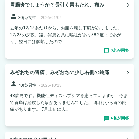
navigate_next
胃腸炎でしょうか？長引く胃もたれ、痛み
person
30代/女性
-
2026/01/04
去年の12/18あたりから、お腹を壊し下痢がありました。
12/23の深夜、凄い胃痛と共に嘔吐があり38.2度まであが
り、翌日には解熱したので...
7名が回答
navigate_next
みぞおちの胃痛、みぞおちの少し右側の鈍痛
person
40代/男性
-
2025/10/28
48歳男です。機能性ディスペプシアを患っていますが、今ま
で胃痛は経験した事がありませんでした。 3日前から胃の鈍
痛があります。 7月上旬に人...
6名が回答