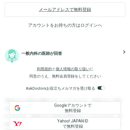
メールアドレスで無料登録
アカウントをお持ちの方は
ログイン
へ
navigate_next
一般内科の医師が回答
利用規約
と
個人情報の取り扱い
に
同意のうえ、無料会員登録をしてください
AskDoctorsお役立ちメルマガを受け取る
登録すると回答を閲覧することができます。登録すると回答
Googleアカウントで
を閲覧することができます。登録すると回答を閲覧すること
無料登録
ができます。登録すると回答を閲覧することができます。登
Yahoo! JAPAN ID
録すると回答を閲覧することができます。登録すると回答を
で無料登録