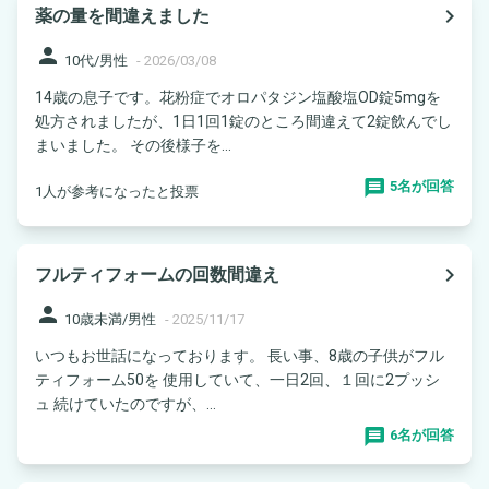
navigate_next
薬の量を間違えました
person
10代/男性
-
2026/03/08
14歳の息子です。花粉症でオロパタジン塩酸塩OD錠5mgを
処方されましたが、1日1回1錠のところ間違えて2錠飲んでし
まいました。 その後様子を...
5名が回答
1人が参考になったと投票
navigate_next
フルティフォームの回数間違え
person
10歳未満/男性
-
2025/11/17
いつもお世話になっております。 長い事、8歳の子供がフル
ティフォーム50を 使用していて、一日2回、１回に2プッシ
ュ 続けていたのですが、...
6名が回答