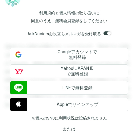
利用規約
と
個人情報の取り扱い
に
同意のうえ、無料会員登録をしてください
AskDoctorsお役立ちメルマガを受け取る
登録すると回答を閲覧することができます。登録すると回答
Googleアカウントで
を閲覧することができます。登録すると回答を閲覧すること
無料登録
ができます。登録すると回答を閲覧することができます。登
Yahoo! JAPAN ID
録すると回答を閲覧することができます。登録すると回答を
で無料登録
閲覧することができます。登録すると回答を閲覧することが
LINEで無料登録
できます。登録すると回答を閲覧することができます。登録
すると回答を閲覧することができます。登録すると回答を閲
Appleでサインアップ
覧することができます。
※個人のSNSに利用状況は投稿されません
または