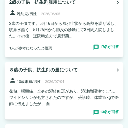
navigate_next
2歳の子供 抗生剤服用について
person
乳幼児/男性
-
2026/06/05
2歳の子供です。5月16日から風邪症状から高熱を繰り返し、
咳鼻水酷く、5月25日から肺炎の診断にて3日間入院しまし
た。その後、退院時処方で風邪薬...
17名が回答
1人が参考になったと投票
navigate_next
８歳の子供、抗生剤の量について
person
10歳未満/男性
-
2026/07/04
発熱、咽頭痛、全身の湿疹紅斑があり、溶連菌陽性でした。
ワイドシリンが処方されたのですが、 受診時、体重18kgで医
師に伝えましたが、 自...
13名が回答