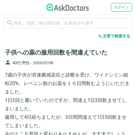
ログイン
search
edit_note
文章で検索する
子供への薬の服用回数を間違えていた
person
40代/男性 -
2026/07/08
7歳の子供が溶連菌感染症と診断を受け、ワイドシリン細
粒20%、レベニン散のお薬を１０日間飲むようにいただき
ました。
1日2回と書いていたのですが、間違え1日3回飲ませてし
まいました。
服用して4日経ちましたが、3日間間違えて1日3回飲ませ
てしまいました。
今のところ普段と変わりありませんが、大丈夫でしょう