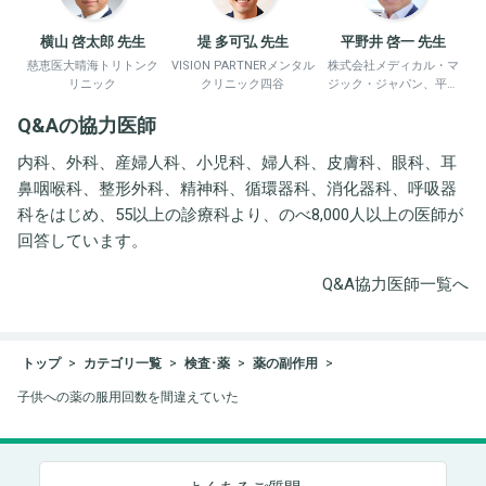
横山 啓太郎 先生
堤 多可弘 先生
平野井 啓一 先生
慈恵医大晴海トリトンク
VISION PARTNERメンタル
株式会社メディカル・マ
リニック
クリニック四谷
ジック・ジャパン、平野
井労働衛生コンサルタン
Q&Aの協力医師
ト事務所
内科、外科、産婦人科、小児科、婦人科、皮膚科、眼科、耳
鼻咽喉科、整形外科、精神科、循環器科、消化器科、呼吸器
科をはじめ、55以上の診療科より、のべ8,000人以上の医師が
回答しています。
Q&A協力医師一覧へ
トップ
カテゴリ一覧
検査･薬
薬の副作用
子供への薬の服用回数を間違えていた