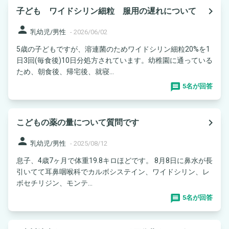
navigate_next
子ども ワイドシリン細粒 服用の遅れについて
person
乳幼児/男性
-
2026/06/02
5歳の子どもですが、溶連菌のためワイドシリン細粒20%を1
日3回(毎食後)10日分処方されています。幼稚園に通っている
ため、朝食後、帰宅後、就寝...
5名が回答
navigate_next
こどもの薬の量について質問です
person
乳幼児/男性
-
2025/08/12
息子、4歳7ヶ月で体重19.8キロほどです。 8月8日に鼻水が長
引いてて耳鼻咽喉科でカルボシステイン、ワイドシリン、レ
ボセチリジン、モンテ...
5名が回答