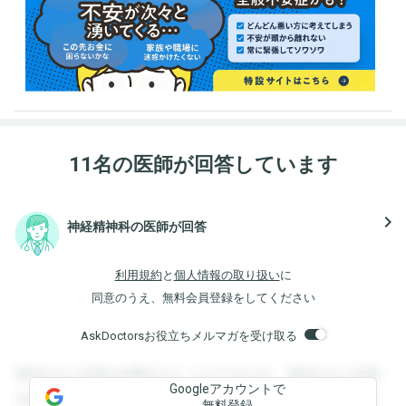
11名の医師が回答しています
navigate_next
神経精神科の医師が回答
利用規約
と
個人情報の取り扱い
に
同意のうえ、無料会員登録をしてください
AskDoctorsお役立ちメルマガを受け取る
登録すると回答を閲覧することができます。登録すると回答
Googleアカウントで
を閲覧することができます。登録すると回答を閲覧すること
無料登録