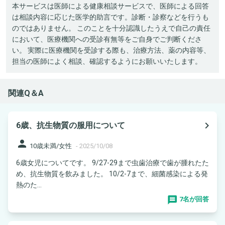
本サービスは医師による健康相談サービスで、医師による回答
は相談内容に応じた医学的助言です。診断・診察などを行うも
のではありません。 このことを十分認識したうえで自己の責任
において、医療機関への受診有無等をご自身でご判断くださ
い。 実際に医療機関を受診する際も、治療方法、薬の内容等、
担当の医師によく相談、確認するようにお願いいたします。
関連Q＆A
navigate_next
6歳、抗生物質の服用について
person
10歳未満/女性
-
2025/10/08
6歳女児についてです。 9/27-29まで虫歯治療で歯が腫れたた
め、抗生物質を飲みました。 10/2-7まで、細菌感染による発
熱のた...
7名が回答