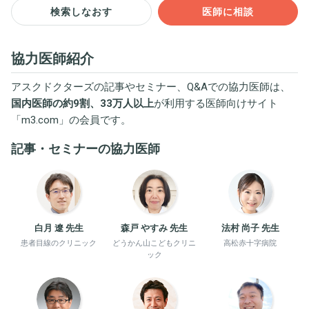
検索しなおす
医師に相談
協力医師紹介
アスクドクターズの記事やセミナー、Q&Aでの協力医師は、
国内医師の約9割、33万人以上
が利用する医師向けサイト
「
m3.com
」の会員です。
記事・セミナーの協力医師
白月 遼 先生
森戸 やすみ 先生
法村 尚子 先生
患者目線のクリニック
どうかん山こどもクリニ
高松赤十字病院
ック