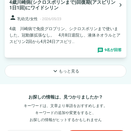
4歳川崎病(シクロスポリンまで)回復期(アスピリン
navigate_next
1日1回)にワイドシリン
person
乳幼児/女性
-
2026/05/23
4歳 川崎病で免疫グロブリン、シクロスポリンまで使いま
した。冠動脈拡張なし。 4月8日退院し、液体ネオラルとア
スピリン2回から4月24日アスピリ...
9名が回答
keyboard_arrow_down
もっと見る
お探しの情報は、見つかりましたか？
キーワードは、文章より単語をおすすめします。
キーワードの追加や変更をすると、
お探しの情報がヒットするかもしれません