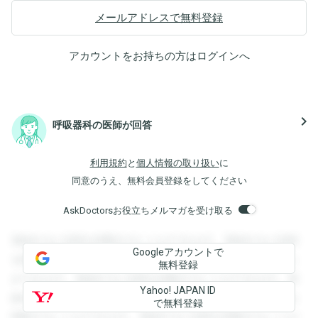
メールアドレスで無料登録
アカウントをお持ちの方は
ログイン
へ
navigate_next
呼吸器科の医師が回答
利用規約
と
個人情報の取り扱い
に
同意のうえ、無料会員登録をしてください
AskDoctorsお役立ちメルマガを受け取る
登録すると回答を閲覧することができます。登録すると回答
Googleアカウントで
を閲覧することができます。登録すると回答を閲覧すること
無料登録
ができます。登録すると回答を閲覧することができます。登
Yahoo! JAPAN ID
録すると回答を閲覧することができます。登録すると回答を
で無料登録
閲覧することができます。登録すると回答を閲覧することが