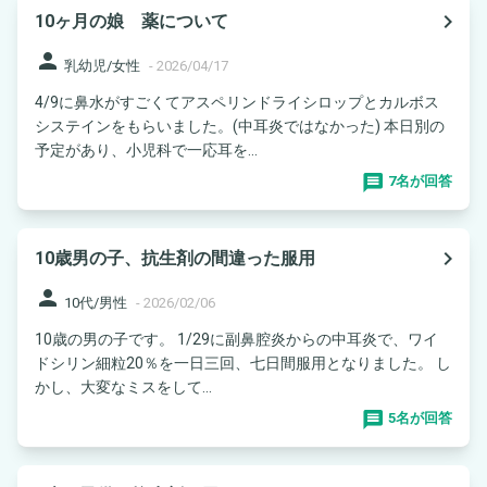
navigate_next
10ヶ月の娘 薬について
person
乳幼児/女性
-
2026/04/17
4/9に鼻水がすごくてアスペリンドライシロップとカルボス
システインをもらいました。(中耳炎ではなかった) 本日別の
予定があり、小児科で一応耳を...
7名が回答
navigate_next
10歳男の子、抗生剤の間違った服用
person
10代/男性
-
2026/02/06
10歳の男の子です。 1/29に副鼻腔炎からの中耳炎で、ワイ
ドシリン細粒20％を一日三回、七日間服用となりました。 し
かし、大変なミスをして...
5名が回答