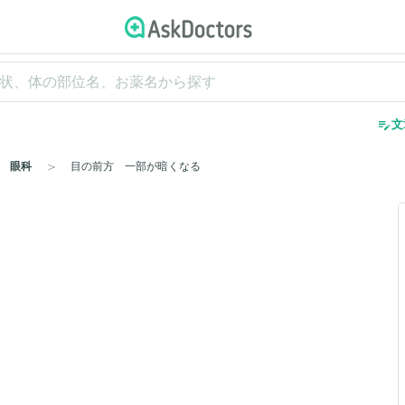
edit_note
文
眼科
目の前方 一部が暗くなる