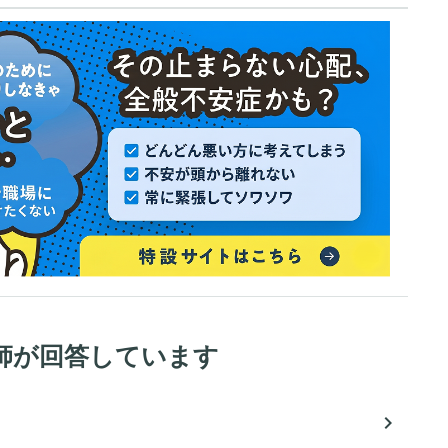
師が回答しています
navigate_next