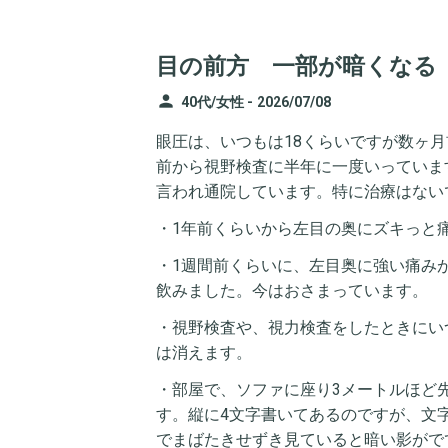
目の前方 一部が暗くなる
person
40代/女性 -
2026/07/08
眼圧は、いつもは18くらいですが数ヶ
前から視野検査に半年に一度いっていま
言われ通院しています。特に治療はない
・1年前くらいから左目の奥にズキっと
・1週間前くらいに、左目奥に強い痛み
飲みました。今はおさまっています。
・視野検査や、視力検査をしたときにい
は消えます。
・部屋で、ソファに座り3メートルほど
す。縦に4文字書いてあるのですが、文
でまばたきせずき見ていると暗い影がで