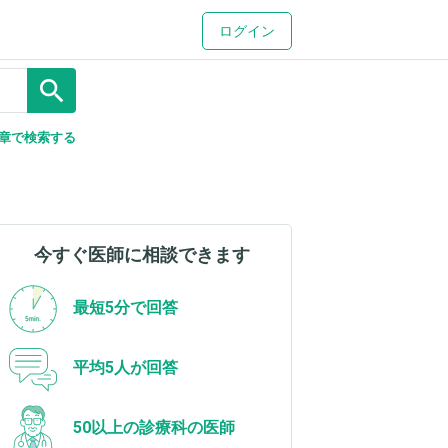
ログイン
search
章で検索する
今すぐ医師に相談できます
最短5分で回答
平均5人が回答
50以上の診療科の医師