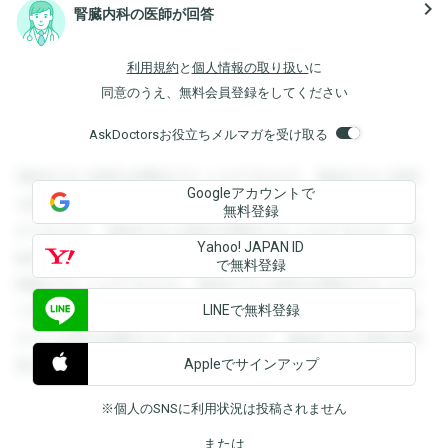
navigate_next
腎臓内科の医師が回答
利用規約
と
個人情報の取り扱い
に
同意のうえ、無料会員登録をしてください
AskDoctorsお役立ちメルマガを受け取る
登録すると回答を閲覧することができます。登録すると回答
Googleアカウントで
を閲覧することができます。登録すると回答を閲覧すること
無料登録
ができます。登録すると回答を閲覧することができます。登
Yahoo! JAPAN ID
録すると回答を閲覧することができます。登録すると回答を
で無料登録
閲覧することができます。登録すると回答を閲覧することが
LINEで無料登録
できます。登録すると回答を閲覧することができます。登録
すると回答を閲覧することができます。登録すると回答を閲
Appleでサインアップ
覧することができます。
※個人のSNSに利用状況は投稿されません
または