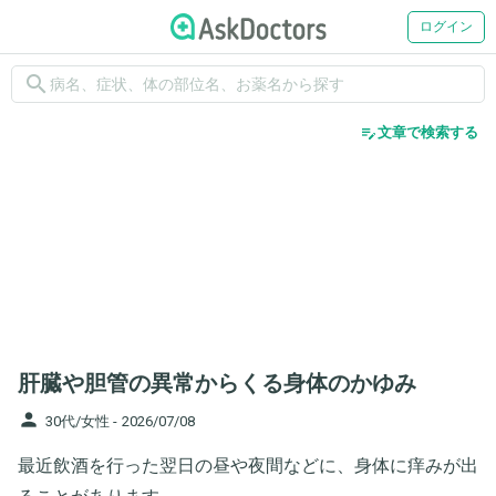
ログイン
search
edit_note
文章で検索する
肝臓や胆管の異常からくる身体のかゆみ
person
30代/女性 -
2026/07/08
最近飲酒を行った翌日の昼や夜間などに、身体に痒みが出