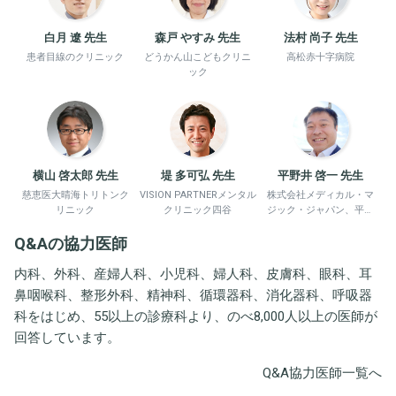
白月 遼 先生
森戸 やすみ 先生
法村 尚子 先生
患者目線のクリニック
どうかん山こどもクリニ
高松赤十字病院
ック
横山 啓太郎 先生
堤 多可弘 先生
平野井 啓一 先生
慈恵医大晴海トリトンク
VISION PARTNERメンタル
株式会社メディカル・マ
リニック
クリニック四谷
ジック・ジャパン、平野
井労働衛生コンサルタン
Q&Aの協力医師
ト事務所
内科、外科、産婦人科、小児科、婦人科、皮膚科、眼科、耳
鼻咽喉科、整形外科、精神科、循環器科、消化器科、呼吸器
科をはじめ、55以上の診療科より、のべ8,000人以上の医師が
回答しています。
Q&A協力医師一覧へ