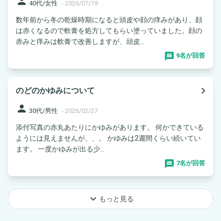
person
40代/女性
-
2026/07/19
数年前から冬の乾燥時期になると頭皮や顔の痒みがあり、顔
は赤くなるので軟膏を処方してもらい塗っていました。顔の
赤みと痒みは軟膏で改善しますが、頭皮...
9名が回答
navigate_next
のどのかゆみについて
person
30代/男性
-
2026/02/27
添付写真の赤丸あたりにかゆみがあります。 何かできている
ようには見えませんが、、。 かゆみは2週間くらい続いてい
ます。 一度かゆみが出る少...
7名が回答
keyboard_arrow_down
もっと見る