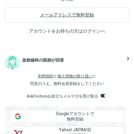
メールアドレスで無料登録
アカウントをお持ちの方は
ログイン
へ
navigate_next
放射線科の医師が回答
利用規約
と
個人情報の取り扱い
に
同意のうえ、無料会員登録をしてください
AskDoctorsお役立ちメルマガを受け取る
登録すると回答を閲覧することができます。登録すると回答
Googleアカウントで
を閲覧することができます。登録すると回答を閲覧すること
無料登録
ができます。登録すると回答を閲覧することができます。登
Yahoo! JAPAN ID
録すると回答を閲覧することができます。登録すると回答を