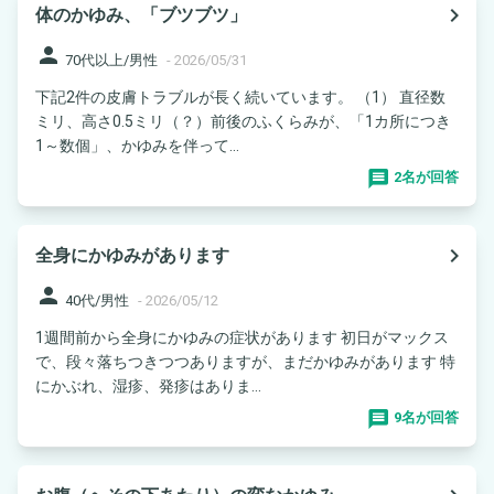
navigate_next
体のかゆみ、「ブツブツ」
person
70代以上/男性
-
2026/05/31
下記2件の皮膚トラブルが長く続いています。 （1） 直径数
ミリ、高さ0.5ミリ（？）前後のふくらみが、「1カ所につき
1～数個」、かゆみを伴って...
2名が回答
navigate_next
全身にかゆみがあります
person
40代/男性
-
2026/05/12
1週間前から全身にかゆみの症状があります 初日がマックス
で、段々落ちつきつつありますが、まだかゆみがあります 特
にかぶれ、湿疹、発疹はありま...
9名が回答