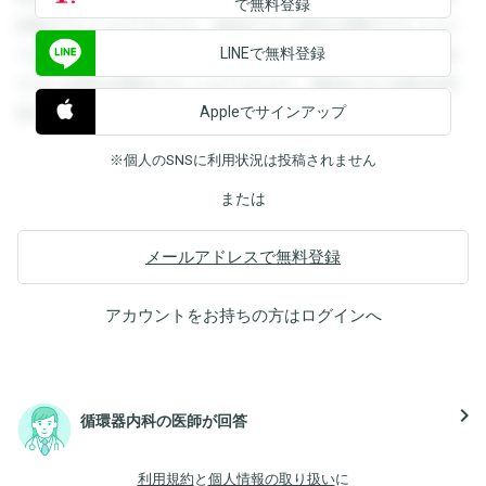
で無料登録
閲覧することができます。登録すると回答を閲覧することが
LINEで無料登録
できます。登録すると回答を閲覧することができます。登録
すると回答を閲覧することができます。登録すると回答を閲
Appleでサインアップ
覧することができます。
※個人のSNSに利用状況は投稿されません
または
メールアドレスで無料登録
アカウントをお持ちの方は
ログイン
へ
navigate_next
循環器内科の医師が回答
利用規約
と
個人情報の取り扱い
に