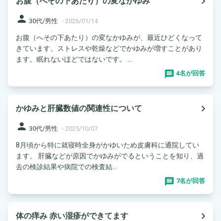
navigate_next
お腹（へその下あたり）の変なかゆみ
person
30代/男性
-
2026/01/14
お腹（へその下あたり）の変なかゆみが、最近ひどくなって
きています。ストレスや乾燥などでかゆみが増すことがあり
ます。眠れないほどではないです。 ...
4名が回答
navigate_next
かゆみと肝臓数値の関連性について
person
30代/男性
-
2025/10/07
8月頃から特に就寝時全身がかゆいため皮膚科に通院してい
ます。 肝臓などが原因でかゆみがでるということを知り、過
去の検診結果や病院での検査結...
7名が回答
navigate_next
体の痒み 赤い湿疹ができてます