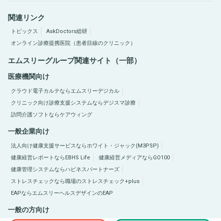
関連リンク
トピックス
AskDoctors総研
オンライン診療提携医院（患者目線のクリニック）
エムスリーグループ関連サイト（一部）
医療機関向け
クラウド電子カルテならエムスリーデジカル
クリニック向け診療支援システムならデジスマ診療
訪問介護ソフトならケアウィング
一般企業向け
法人向け健康支援サービスならホワイト・ジャック(M3PSP)
健康経営レポートならEBHS Life
健康経営メディアならGO100
健康管理システムならハピネスパートナーズ
ストレスチェックなら職場のストレスチェック+plus
EAPならエムスリーヘルスデザインのEAP
一般の方向け