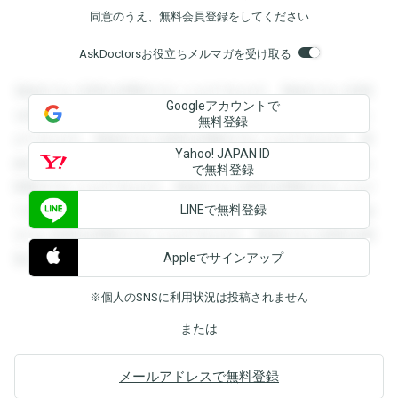
同意のうえ、無料会員登録をしてください
AskDoctorsお役立ちメルマガを受け取る
登録すると回答を閲覧することができます。登録すると回答
Googleアカウントで
を閲覧することができます。登録すると回答を閲覧すること
無料登録
ができます。登録すると回答を閲覧することができます。登
Yahoo! JAPAN ID
録すると回答を閲覧することができます。登録すると回答を
で無料登録
閲覧することができます。登録すると回答を閲覧することが
LINEで無料登録
できます。登録すると回答を閲覧することができます。登録
すると回答を閲覧することができます。登録すると回答を閲
Appleでサインアップ
覧することができます。
※個人のSNSに利用状況は投稿されません
または
メールアドレスで無料登録