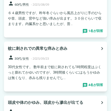
person
60代/男性
-
2025/08/09
６４歳男性ですが、昨年冬ぐらいから風呂上がりに手のひら
や首、頭皮、背中など強い痒みが出ます。３０分ぐらいで収
まります。内臓系かと思いましたが、普...
1名が回答
navigate_next
蚊に刺されでの異常な痒みと赤み
person
30代/女性
-
2025/09/23
30代女性です。 数年前まで蚊に刺されても1時間程度はぷく
っと膨れてかゆいのですが、3時間後くらいにはもうかゆみ
は無くなり、赤みも残りませんでし...
4名が回答
navigate_next
頭皮や体のかゆみ、頭皮から滲出が出てる