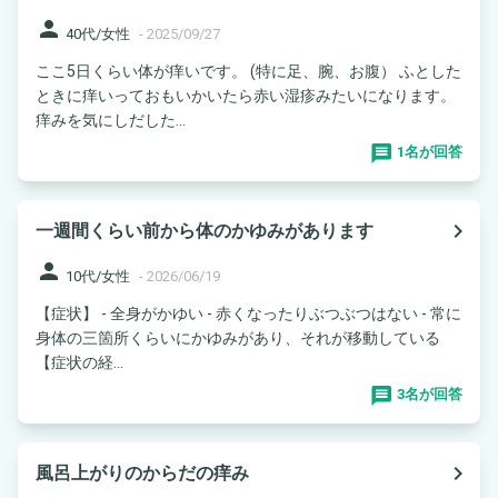
person
40代/女性
-
2025/09/27
ここ5日くらい体が痒いです。 (特に足、腕、お腹） ふとした
ときに痒いっておもいかいたら赤い湿疹みたいになります。
痒みを気にしだした...
1名が回答
navigate_next
一週間くらい前から体のかゆみがあります
person
10代/女性
-
2026/06/19
【症状】 - 全身がかゆい - 赤くなったりぶつぶつはない - 常に
身体の三箇所くらいにかゆみがあり、それが移動している
【症状の経...
3名が回答
navigate_next
風呂上がりのからだの痒み