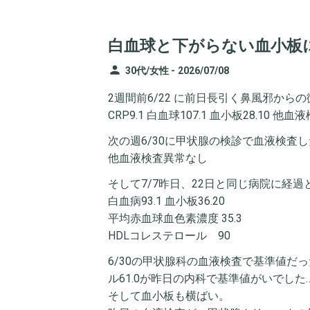
白血球と下がらない血小板
person
30代/女性 -
2026/07/08
2週間前6/22 に前日長引く鼻風邪か
CRP9.1 白血球107.1 血小板28.
次の週6/30に甲状腺の検診で血液検査したとこ
他血液検査異常なし
そして7/7昨日、22日と同じ病院に経
白血病93.1 血小板36.20
平均赤血球血色素濃度 35.3
HDLコレステロール 90
6/30の甲状腺科の血液検査で基準値だった
ル61.0が昨日の内科で基準値がいでした
そして血小板も横ばい。