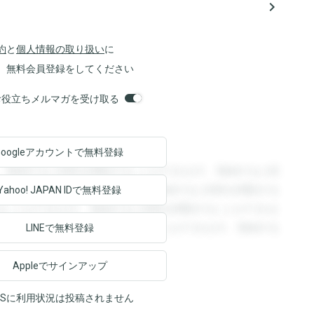
navigate_next
約
と
個人情報の取り扱い
に
、無料会員登録をしてください
orsお役立ちメルマガを受け取る
Googleアカウントで
無料登録
。登録すると回答を閲覧することができます。登録すると回
回答を閲覧することができます。登録すると回答を閲覧する
Yahoo! JAPAN ID
で無料登録
ることができます。登録すると回答を閲覧することができま
ます。登録すると回答を閲覧することができます。登録する
LINEで無料登録
Appleでサインアップ
NSに利用状況は投稿されません