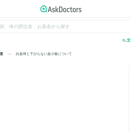
edit_note
文
査
白血球と下がらない血小板について