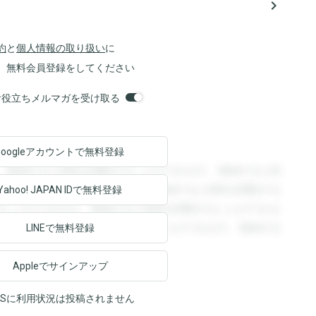
navigate_next
約
と
個人情報の取り扱い
に
、無料会員登録をしてください
orsお役立ちメルマガを受け取る
Googleアカウントで
無料登録
。登録すると回答を閲覧することができます。登録すると回
回答を閲覧することができます。登録すると回答を閲覧する
Yahoo! JAPAN ID
で無料登録
ることができます。登録すると回答を閲覧することができま
ます。登録すると回答を閲覧することができます。登録する
LINEで無料登録
Appleでサインアップ
NSに利用状況は投稿されません