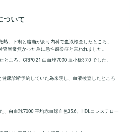
について
らの微熱、下痢と腹痛があり内科で血液検査したところ、
10 他血液検査異常無かった為に急性感染症と言われました。
ろ、CRP0.21 白血球7000 血小板37.0 でした。
過と健康診断予約していた為来院し、血液検査したところ
、白血球7000 平均赤血球血色35.6、HDLコレステロー
…