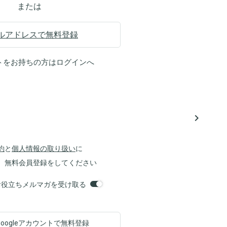
または
ルアドレスで無料登録
トをお持ちの方は
ログイン
へ
navigate_next
約
と
個人情報の取り扱い
に
、無料会員登録をしてください
orsお役立ちメルマガを受け取る
Googleアカウントで
無料登録