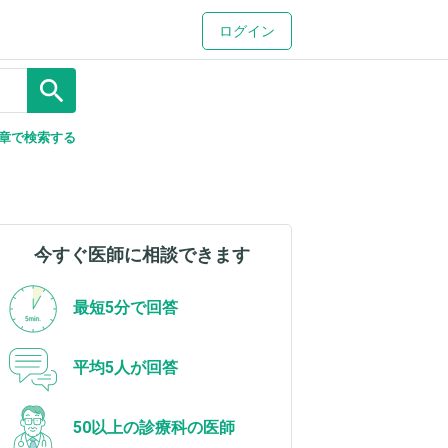
ログイン
search
章で検索する
今すぐ医師に相談できます
最短5分で回答
平均5人が回答
50以上の診療科の医師