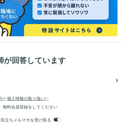
師が回答しています
navigate_next
約
と
個人情報の取り扱い
に
、無料会員登録をしてください
orsお役立ちメルマガを受け取る