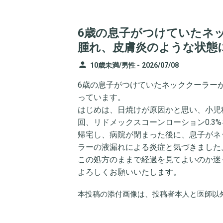
6歳の息子がつけていたネ
腫れ、皮膚炎のような状態
person
10歳未満/男性 -
2026/07/08
6歳の息子がつけていたネッククーラー
っています。
はじめは、日焼けが原因かと思い、小児科へ
回、リドメックスコーンローション0.3
帰宅し、病院が閉まった後に、息子がネ
ラーの液漏れによる炎症と気づきました
この処方のままで経過を見てよいのか迷
よろしくお願いいたします。
本投稿の添付画像は、投稿者本人と医師以