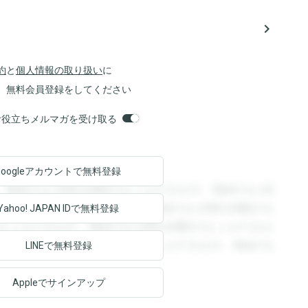
navigate_next
約
と
個人情報の取り扱い
に
、無料会員登録をしてください
orsお役立ちメルマガを受け取る
Googleアカウントで
無料登録
。登録すると回答を閲覧することができます。登録すると回
回答を閲覧することができます。登録すると回答を閲覧する
Yahoo! JAPAN ID
で無料登録
ることができます。登録すると回答を閲覧することができま
ます。登録すると回答を閲覧することができます。登録する
LINEで無料登録
Appleでサインアップ