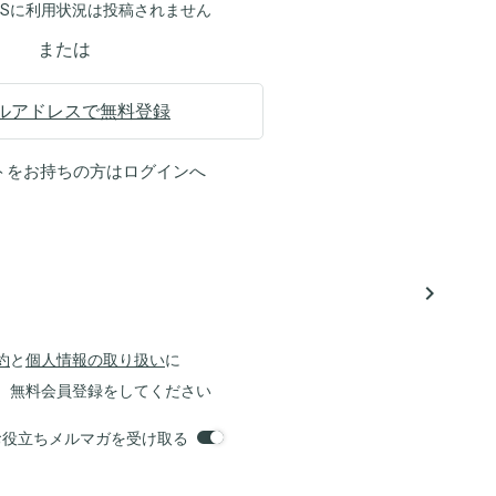
NSに利用状況は投稿されません
または
ルアドレスで無料登録
トをお持ちの方は
ログイン
へ
navigate_next
約
と
個人情報の取り扱い
に
、無料会員登録をしてください
orsお役立ちメルマガを受け取る