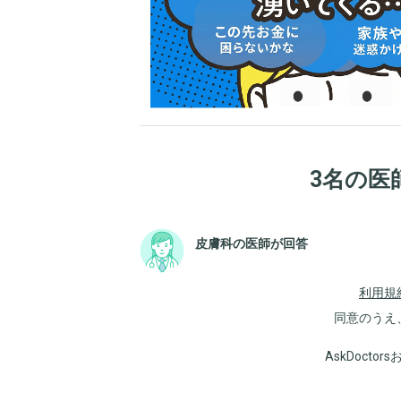
3名の医
皮膚科の医師が回答
利用規
同意のうえ
AskDoct