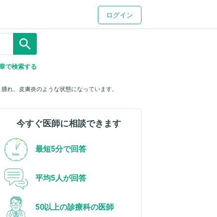
ログイン
search
章で検索する
く腫れ、皮膚炎のような状態になっています。
今すぐ医師に相談できます
最短5分で回答
平均5人が回答
50以上の診療科の医師