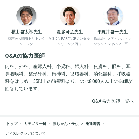
横山 啓太郎 先生
堤 多可弘 先生
平野井 啓一 先生
慈恵医大晴海トリトンク
VISION PARTNERメンタル
株式会社メディカル・マ
リニック
クリニック四谷
ジック・ジャパン、平野
井労働衛生コンサルタン
Q&Aの協力医師
ト事務所
内科、外科、産婦人科、小児科、婦人科、皮膚科、眼科、耳
鼻咽喉科、整形外科、精神科、循環器科、消化器科、呼吸器
科をはじめ、55以上の診療科より、のべ8,000人以上の医師が
回答しています。
Q&A協力医師一覧へ
トップ
カテゴリ一覧
赤ちゃん・子供
発達障害
ディスレクシアについて