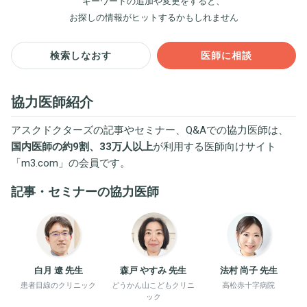
キーワードの追加や変更をすると、
お探しの情報がヒットするかもしれません
検索しなおす
医師に相談
協力医師紹介
アスクドクターズの記事やセミナー、Q&Aでの協力医師は、
国内医師の約9割、33万人以上
が利用する医師向けサイト
「
m3.com
」の会員です。
記事・セミナーの協力医師
白月 遼 先生
森戸 やすみ 先生
法村 尚子 先生
患者目線のクリニック
どうかん山こどもクリニ
高松赤十字病院
ック