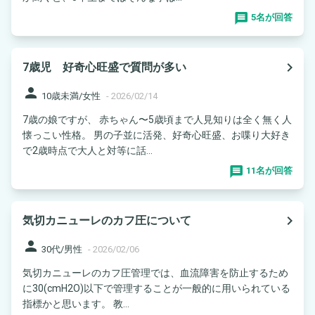
5名が回答
navigate_next
7歳児 好奇心旺盛で質問が多い
person
10歳未満/女性
-
2026/02/14
7歳の娘ですが、 赤ちゃん〜5歳頃まで人見知りは全く無く人
懐っこい性格。 男の子並に活発、好奇心旺盛、お喋り大好き
で2歳時点で大人と対等に話...
11名が回答
navigate_next
気切カニューレのカフ圧について
person
30代/男性
-
2026/02/06
気切カニューレのカフ圧管理では、血流障害を防止するため
に30(cmH2O)以下で管理することが一般的に用いられている
指標かと思います。 教...