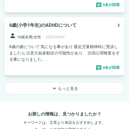
6名が回答
navigate_next
6歳(小学1年生)のADHDについて
person
10歳未満/女性
-
2025/09/07
6歳の娘について 気になる事があり 最近児童精神科に受診し
ましたら 注意欠如多動症の可能性があり、 次回心理検査をす
る事になりました。 ...
4名が回答
keyboard_arrow_down
もっと見る
お探しの情報は、見つかりましたか？
キーワードは、文章より単語をおすすめします。