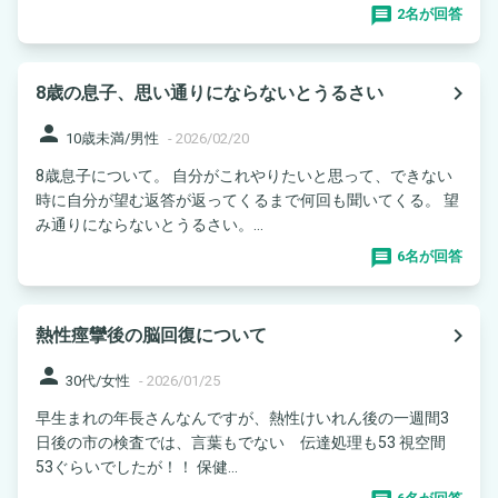
2名が回答
navigate_next
8歳の息子、思い通りにならないとうるさい
person
10歳未満/男性
-
2026/02/20
8歳息子について。 自分がこれやりたいと思って、できない
時に自分が望む返答が返ってくるまで何回も聞いてくる。 望
み通りにならないとうるさい。...
6名が回答
navigate_next
熱性痙攣後の脳回復について
person
30代/女性
-
2026/01/25
早生まれの年長さんなんですが、熱性けいれん後の一週間3
日後の市の検査では、言葉もでない 伝達処理も53 視空間
53ぐらいでしたが！！ 保健...