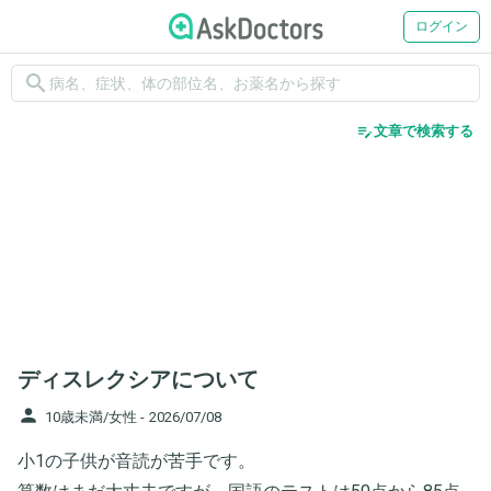
ログイン
search
edit_note
文章で検索する
ディスレクシアについて
person
10歳未満/女性 -
2026/07/08
小1の子供が音読が苦手です。