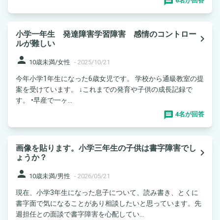
6名が回答
小学一年生 発達障害学習障害 感情のコントロー
navigate_next
ルが難しい
person
10歳未満/女性
-
2025/10/21
今年小学1年生になった6歳女児です。 学校から通級教室の提
案を受けています。 ↓これまでの発育や子供の成長記録で
す。 •早産で一ヶ...
4名が回答
画像を貼ります。小学三年生の子供は書字障害でし
navigate_next
ょうか？
person
10歳未満/男性
-
2026/05/21
現在、小学3年生になった息子について、読み書き、とくに
書字面で気になることがあり相談したいと思っています。先
週担任との面談で書字障害を心配してい...