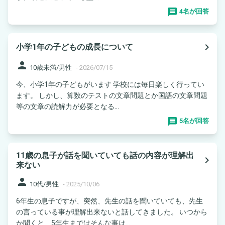
4名が回答
navigate_next
小学1年の子どもの成長について
person
10歳未満/男性
-
2026/07/15
今、小学1年の子どもがいます 学校には毎日楽しく行ってい
ます。 しかし、算数のテストの文章問題とか国語の文章問題
等の文章の読解力が必要となる...
5名が回答
11歳の息子が話を聞いていても話の内容が理解出
navigate_next
来ない
person
10代/男性
-
2025/10/06
6年生の息子ですが、突然、先生の話を聞いていても、先生
の言っている事が理解出来ないと話してきました。 いつから
か聞くと、5年生まではそんな事は...