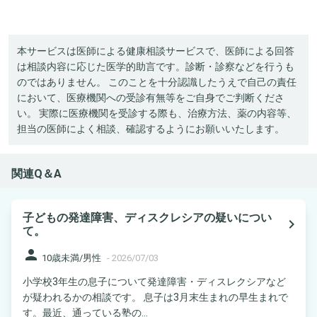
本サービスは医師による健康相談サービスで、医師による回答
は相談内容に応じた医学的助言です。診断・診察などを行うも
のではありません。 このことを十分認識したうえで自己の責任
において、医療機関への受診有無等をご自身でご判断くださ
い。 実際に医療機関を受診する際も、治療方法、薬の内容等、
担当の医師によく相談、確認するようにお願いいたします。
関連Q＆A
子どもの発達障害、ディスクレシアの疑いについ
navigate_next
て。
person
10歳未満/男性
-
2026/07/03
小学校3年生の息子について発達障害・ディスレクシアなど
が疑われるかの相談です。 息子は3月末生まれの早生まれで
す。最近、通っている塾の...