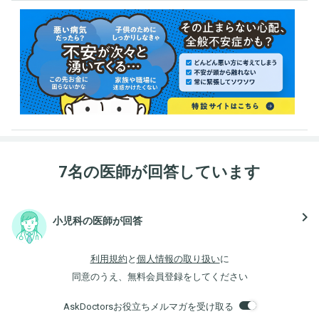
7名の医師が回答しています
navigate_next
小児科の医師が回答
利用規約
と
個人情報の取り扱い
に
同意のうえ、無料会員登録をしてください
AskDoctorsお役立ちメルマガを受け取る