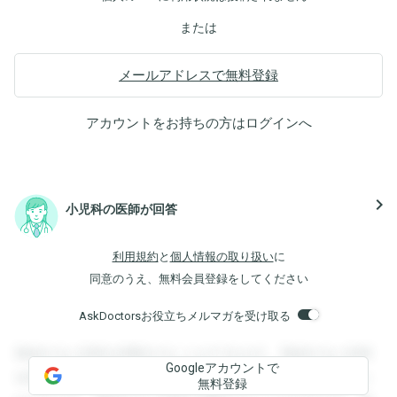
または
メールアドレスで無料登録
アカウントをお持ちの方は
ログイン
へ
navigate_next
小児科の医師が回答
利用規約
と
個人情報の取り扱い
に
同意のうえ、無料会員登録をしてください
AskDoctorsお役立ちメルマガを受け取る
登録すると回答を閲覧することができます。登録すると回答
Googleアカウントで
を閲覧することができます。登録すると回答を閲覧すること
無料登録