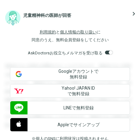
navigate_next
児童精神科の医師が回答
利用規約
と
個人情報の取り扱い
に
同意のうえ、無料会員登録をしてください
AskDoctorsお役立ちメルマガを受け取る
登録すると回答を閲覧することができます。登録すると回答
Googleアカウントで
を閲覧することができます。登録すると回答を閲覧すること
無料登録
ができます。登録すると回答を閲覧することができます。登
Yahoo! JAPAN ID
録すると回答を閲覧することができます。登録すると回答を
で無料登録
閲覧することができます。登録すると回答を閲覧することが
LINEで無料登録
できます。登録すると回答を閲覧することができます。登録
すると回答を閲覧することができます。登録すると回答を閲
Appleでサインアップ
覧することができます。
※個人のSNSに利用状況は投稿されません