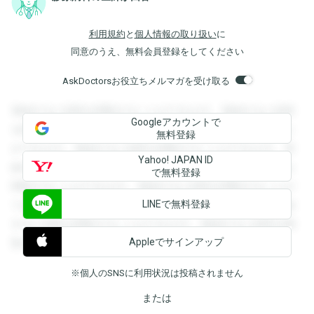
利用規約
と
個人情報の取り扱い
に
同意のうえ、無料会員登録をしてください
AskDoctorsお役立ちメルマガを受け取る
登録すると回答を閲覧することができます。登録すると回答
Googleアカウントで
を閲覧することができます。登録すると回答を閲覧すること
無料登録
ができます。登録すると回答を閲覧することができます。登
Yahoo! JAPAN ID
録すると回答を閲覧することができます。登録すると回答を
で無料登録
閲覧することができます。登録すると回答を閲覧することが
LINEで無料登録
できます。登録すると回答を閲覧することができます。登録
すると回答を閲覧することができます。登録すると回答を閲
Appleでサインアップ
覧することができます。
※個人のSNSに利用状況は投稿されません
または