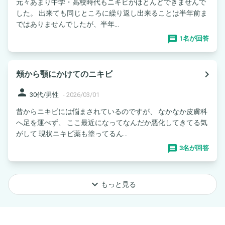
元々あまり中学・高校時代もニキビがほとんどできませんで
した。 出来ても同じところに繰り返し出来ることは半年前ま
ではありませんでしたが、半年...
1名が回答
navigate_next
頬から顎にかけてのニキビ
person
30代/男性
-
2026/03/01
昔からニキビには悩まされているのですが、 なかなか皮膚科
へ足を運べず、 ここ最近になってなんだか悪化してきてる気
がして 現状ニキビ薬も塗ってるん...
3名が回答
keyboard_arrow_down
もっと見る