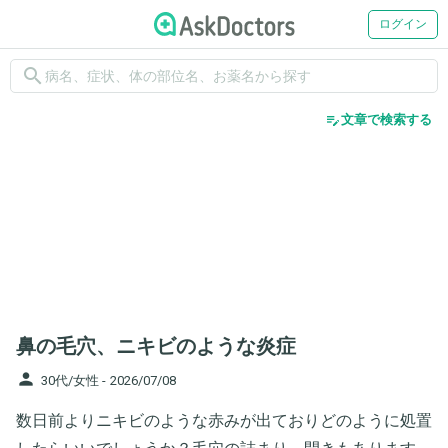
ログイン
search
edit_note
文章で検索する
鼻の毛穴、ニキビのような炎症
person
30代/女性 -
2026/07/08
数日前よりニキビのような赤みが出ておりどのように処置