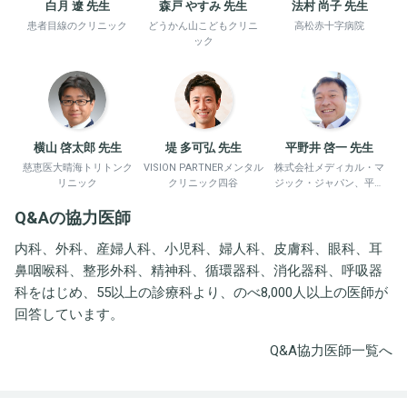
白月 遼 先生
森戸 やすみ 先生
法村 尚子 先生
患者目線のクリニック
どうかん山こどもクリニ
高松赤十字病院
ック
横山 啓太郎 先生
堤 多可弘 先生
平野井 啓一 先生
慈恵医大晴海トリトンク
VISION PARTNERメンタル
株式会社メディカル・マ
リニック
クリニック四谷
ジック・ジャパン、平野
井労働衛生コンサルタン
Q&Aの協力医師
ト事務所
内科、外科、産婦人科、小児科、婦人科、皮膚科、眼科、耳
鼻咽喉科、整形外科、精神科、循環器科、消化器科、呼吸器
科をはじめ、55以上の診療科より、のべ8,000人以上の医師が
回答しています。
Q&A協力医師一覧へ