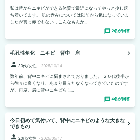
私は昔からニキビができる体質で最近になってやっと少し落
ち着いてます。 肌の赤みについては以前から気になっていま
したが真っ赤でもないしこんなもんか...
2名が回答
navigate_next
毛孔性角化 ニキビ 背中 肩
person
30代/女性
-
2025/10/14
数年前、背中ニキビに悩まされておりました。 ２０代後半か
ら徐々に良くなり、あまり目立たなくなってきていたのです
が、再度、肩に背中ニキビらし...
4名が回答
今日初めて気付いて、背中にニキビのような大きな
navigate_next
できもの
person
20代/女性
-
2026/06/17