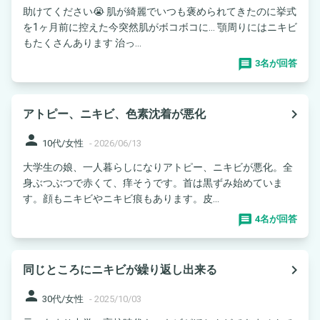
助けてください😭 肌が綺麗でいつも褒められてきたのに挙式
を1ヶ月前に控えた今突然肌がボコボコに… 顎周りにはニキビ
もたくさんあります 治っ...
3名が回答
navigate_next
アトピー、ニキビ、色素沈着が悪化
person
10代/女性
-
2026/06/13
大学生の娘、一人暮らしになりアトピー、ニキビが悪化。全
身ぶつぶつで赤くて、痒そうです。首は黒ずみ始めていま
す。顔もニキビやニキビ痕もあります。皮...
4名が回答
navigate_next
同じところにニキビが繰り返し出来る
person
30代/女性
-
2025/10/03