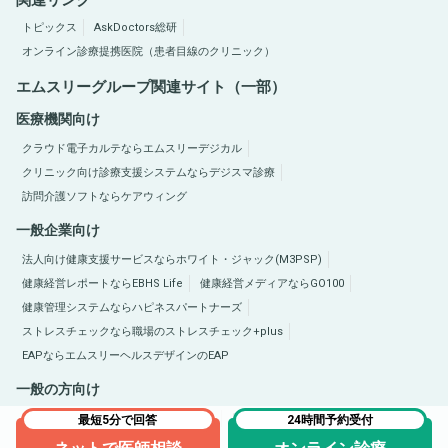
関連リンク
トピックス
AskDoctors総研
オンライン診療提携医院（患者目線のクリニック）
エムスリーグループ関連サイト（一部）
医療機関向け
クラウド電子カルテならエムスリーデジカル
クリニック向け診療支援システムならデジスマ診療
訪問介護ソフトならケアウィング
一般企業向け
法人向け健康支援サービスならホワイト・ジャック(M3PSP)
健康経営レポートならEBHS Life
健康経営メディアならGO100
健康管理システムならハピネスパートナーズ
ストレスチェックなら職場のストレスチェック+plus
EAPならエムスリーヘルスデザインのEAP
一般の方向け
医療総合サイトQLife（キューライフ）
肥満症総合サイトならひまんラボ
最短5分で回答
24時間予約受付