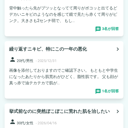
背中触ったら先がプツッとなってて周りがボコッと出てるど
デカいニキビのようなのを感じて鏡で見たら赤くて周りがピ
ンク。大きさも2センチ弱で、 もし...
3名が回答
navigate_next
繰り返すニキビ、特にこの一年の悪化
person
20代/男性
-
2025/12/31
画像を添付しておりますのでご確認下さい。 もともと中学生
になったあたりから肌荒れがひどく、脂性肌です。 父も顔が
真っ赤で油テカテカで肌が...
1名が回答
navigate_next
挙式前なのに突然ぼこぼこに荒れた肌を治したい
person
30代/女性
-
2026/04/16