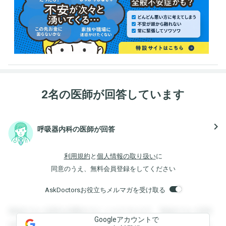
2名の医師が回答しています
navigate_next
呼吸器内科の医師が回答
利用規約
と
個人情報の取り扱い
に
同意のうえ、無料会員登録をしてください
AskDoctorsお役立ちメルマガを受け取る
登録すると回答を閲覧することができます。登録すると回答
Googleアカウントで
を閲覧することができます。登録すると回答を閲覧すること