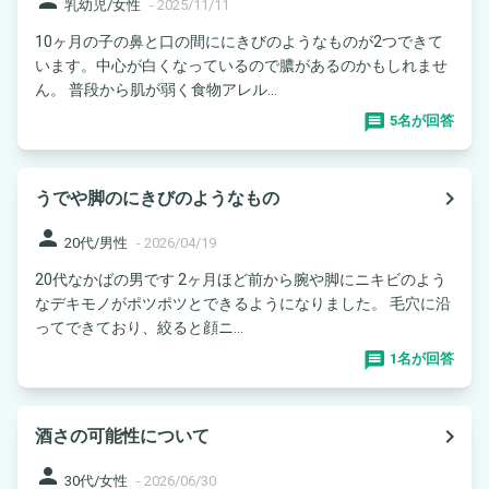
乳幼児/女性
-
2025/11/11
10ヶ月の子の鼻と口の間ににきびのようなものが2つできて
います。中心が白くなっているので膿があるのかもしれませ
ん。 普段から肌が弱く食物アレル...
5名が回答
navigate_next
うでや脚のにきびのようなもの
person
20代/男性
-
2026/04/19
20代なかばの男です 2ヶ月ほど前から腕や脚にニキビのよう
なデキモノがポツポツとできるようになりました。 毛穴に沿
ってできており、絞ると顔ニ...
1名が回答
navigate_next
酒さの可能性について
person
30代/女性
-
2026/06/30