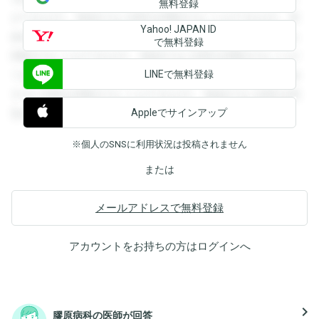
無料登録
ができます。登録すると回答を閲覧することができます。登
Yahoo! JAPAN ID
録すると回答を閲覧することができます。登録すると回答を
で無料登録
閲覧することができます。登録すると回答を閲覧することが
LINEで無料登録
できます。登録すると回答を閲覧することができます。登録
すると回答を閲覧することができます。登録すると回答を閲
Appleでサインアップ
覧することができます。
※個人のSNSに利用状況は投稿されません
または
メールアドレスで無料登録
アカウントをお持ちの方は
ログイン
へ
navigate_next
膠原病科の医師が回答