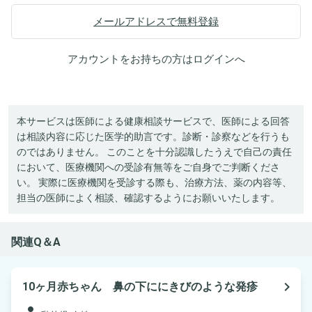
メールアドレスで無料登録
アカウントをお持ちの方は
ログイン
へ
本サービスは医師による健康相談サービスで、医師による回答
は相談内容に応じた医学的助言です。診断・診察などを行うも
のではありません。 このことを十分認識したうえで自己の責任
において、医療機関への受診有無等をご自身でご判断くださ
い。 実際に医療機関を受診する際も、治療方法、薬の内容等、
担当の医師によく相談、確認するようにお願いいたします。
関連Q＆A
navigate_next
10ヶ月赤ちゃん 鼻の下ににきびのような発疹
person