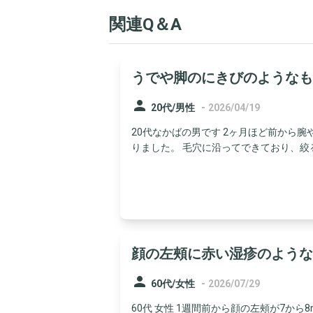
関連Q＆A
うでや脚のにきびのようなも
person
-
20代/男性
2026/04/19
20代なかばの男です 2ヶ月ほど前から
りました。 毛穴に沿ってできており、絞ると
顔の左頰に赤い湿疹のような
person
-
60代/女性
2026/07/29
60代 女性 1週間前から顔の左頰が7か