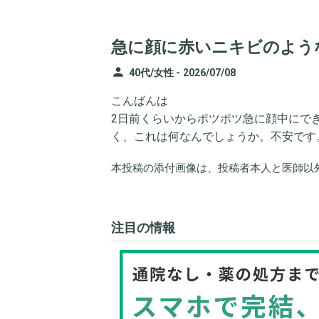
急に顔に赤いニキビのよう
person
40代/女性 -
2026/07/08
こんばんは
2日前くらいからポツポツ急に顔中にで
く、これは何なんでしょうか。不安です
本投稿の添付画像は、投稿者本人と医師以
注目の情報