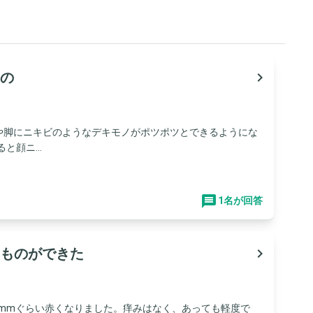
の
navigate_next
腕や脚にニキビのようなデキモノがポツポツとできるようにな
顔ニ...
1名が回答
ものができた
navigate_next
ら8mmぐらい赤くなりました。痒みはなく、あっても軽度で