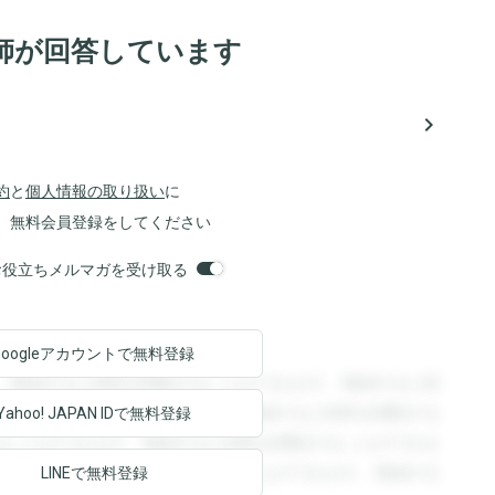
師が回答しています
navigate_next
約
と
個人情報の取り扱い
に
、無料会員登録をしてください
orsお役立ちメルマガを受け取る
Googleアカウントで
無料登録
。登録すると回答を閲覧することができます。登録すると回
回答を閲覧することができます。登録すると回答を閲覧する
Yahoo! JAPAN ID
で無料登録
ることができます。登録すると回答を閲覧することができま
ます。登録すると回答を閲覧することができます。登録する
LINEで無料登録