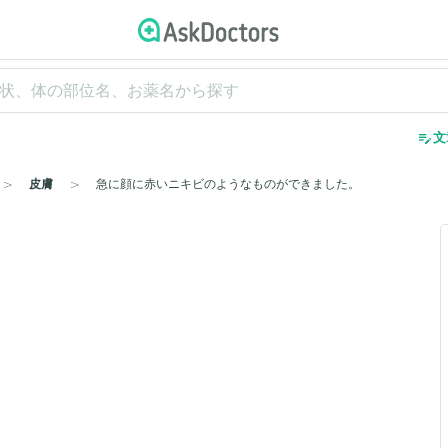
edit_note
文
皮膚
急に顔に赤いニキビのようなものができました。