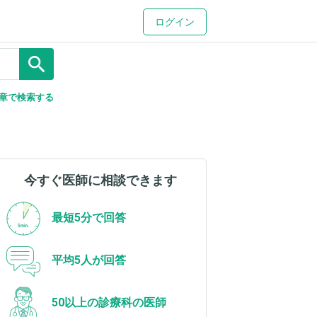
ログイン
search
章で検索する
今すぐ医師に相談できます
最短5分で回答
平均5人が回答
50以上の診療科の医師