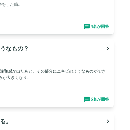
した箇...
4名が回答
うなもの？
navigate_next
た違和感が出たあと、その部分にニキビのようなものができ
が大きくなり...
6名が回答
る。
navigate_next