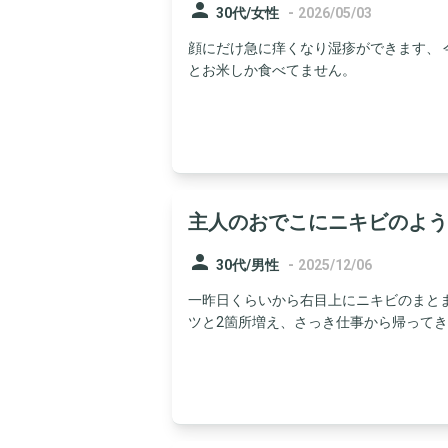
person
-
30代/女性
2026/05/03
顔にだけ急に痒くなり湿疹ができます、 
とお米しか食べてません。
主人のおでこにニキビのよう
person
-
30代/男性
2025/12/06
一昨日くらいから右目上にニキビのまと
ツと2箇所増え、さっき仕事から帰ってきた