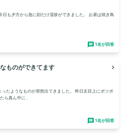
今日も夕方から急に顔だけ湿疹ができました。 お昼は焼き鳥
1名が回答
なものができてます
navigate_next
まったようなものが突然出てきました。 昨日左目上にポツポ
ら真ん中に...
1名が回答