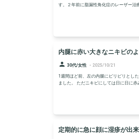
す。２年前に脂漏性角化症のレーザー治療を
内腿に赤い大きなニキビのよ
person
-
30代/女性
2025/10/21
1週間ほど前、左の内腿にピリピリとし
ました。 ただニキビにしては日に日に赤み
定期的に急に顔に湿疹が出来