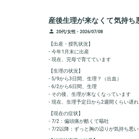
産後生理が来なくて気持ち
person
20代/女性 -
2026/07/08
【出産・授乳状況】
- 今年1月末に出産
- 現在、完母で育てています
【生理の状況】
- 5/9から3日間、生理？（出血）
- 6/2から6日間、生理
- その後、生理が来なくなっています
- 現在、生理予定日から2週間くらい遅
【現在の症状】
- 7/2：偏頭痛が酷くて嘔吐
- 7/2以降：ずっと胸の辺りが気持ち悪