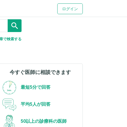
ログイン
search
章で検索する
今すぐ医師に相談できます
最短5分で回答
平均5人が回答
50以上の診療科の医師