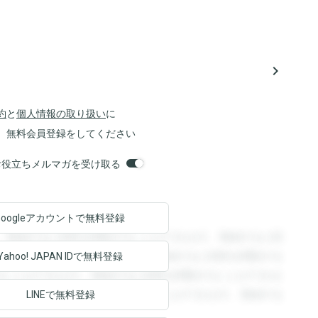
navigate_next
約
と
個人情報の取り扱い
に
、無料会員登録をしてください
orsお役立ちメルマガを受け取る
Googleアカウントで
無料登録
。登録すると回答を閲覧することができます。登録すると回
回答を閲覧することができます。登録すると回答を閲覧する
Yahoo! JAPAN ID
で無料登録
ることができます。登録すると回答を閲覧することができま
ます。登録すると回答を閲覧することができます。登録する
LINEで無料登録