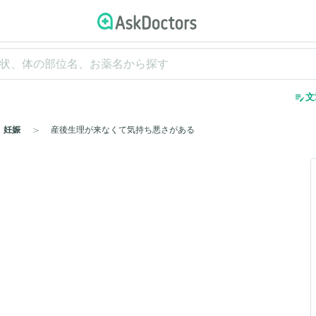
edit_note
文
妊娠
産後生理が来なくて気持ち悪さがある