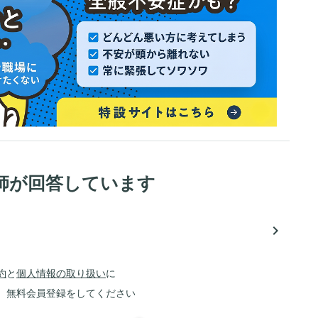
師が回答しています
navigate_next
約
と
個人情報の取り扱い
に
、無料会員登録をしてください