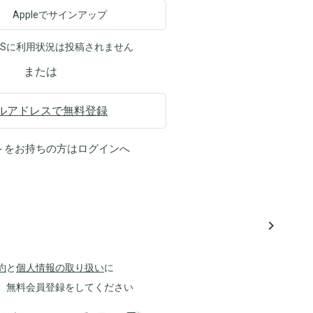
Appleでサインアップ
NSに利用状況は投稿されません
または
ルアドレスで無料登録
トをお持ちの方は
ログイン
へ
navigate_next
約
と
個人情報の取り扱い
に
、無料会員登録をしてください