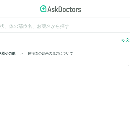
edit_note
文
尿器その他
尿検査の結果の見方について