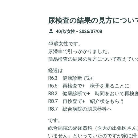
尿検査の結果の見方につい
person
40代/女性 -
2026/07/08
43歳女性です。
尿潜血で引っかかりました。
簡易検査の結果の見方について教えてい
経過は
R6.3 健康診断で2+
R6.5 再検査で+ 様子を見ることに
R8.2 健康診断で+ 時間をおいて再検
R8.7 再検査で+ 紹介状をもらう
R8.7 総合病院の泌尿器科へ
です。
総合病院の泌尿器科（医大の出張医さん
いません」といっていたのですが家に帰