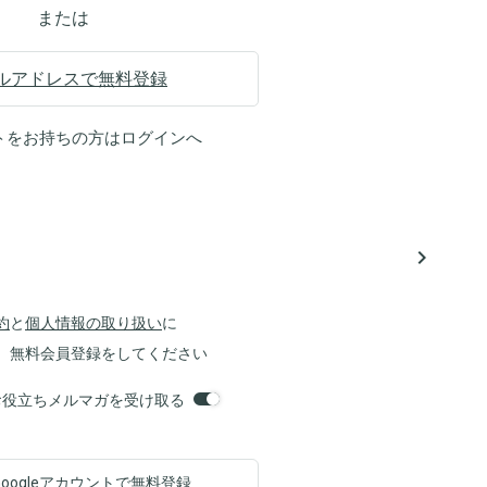
または
ルアドレスで無料登録
トをお持ちの方は
ログイン
へ
navigate_next
約
と
個人情報の取り扱い
に
、無料会員登録をしてください
orsお役立ちメルマガを受け取る
Googleアカウントで
無料登録