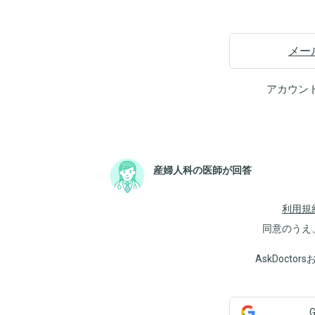
メー
アカウン
産婦人科の医師が回答
利用規
同意のうえ
AskDoct