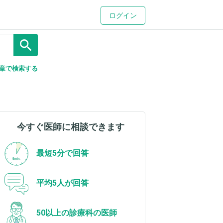
ログイン
search
章で検索する
今すぐ医師に相談できます
最短5分で回答
平均5人が回答
50以上の診療科の医師