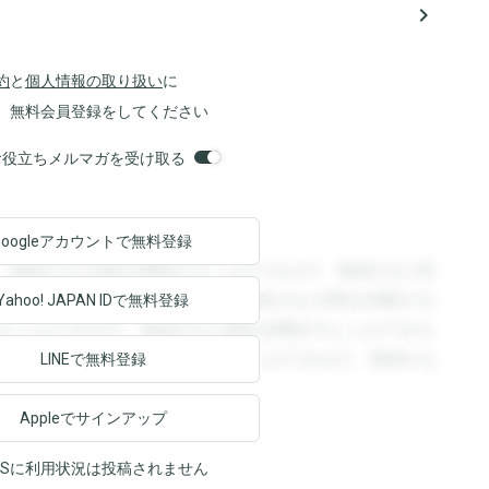
navigate_next
約
と
個人情報の取り扱い
に
、無料会員登録をしてください
orsお役立ちメルマガを受け取る
Googleアカウントで
無料登録
。登録すると回答を閲覧することができます。登録すると回
回答を閲覧することができます。登録すると回答を閲覧する
Yahoo! JAPAN ID
で無料登録
ることができます。登録すると回答を閲覧することができま
ます。登録すると回答を閲覧することができます。登録する
LINEで無料登録
Appleでサインアップ
NSに利用状況は投稿されません