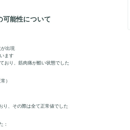
の可能性について
状が出現
ています
しており、筋肉痛が酷い状態でした
は正常）
っており、その際は全て正常値でした
た：