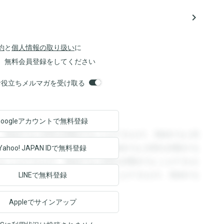
navigate_next
約
と
個人情報の取り扱い
に
、無料会員登録をしてください
orsお役立ちメルマガを受け取る
Googleアカウントで
無料登録
。登録すると回答を閲覧することができます。登録すると回
回答を閲覧することができます。登録すると回答を閲覧する
Yahoo! JAPAN ID
で無料登録
ることができます。登録すると回答を閲覧することができま
ます。登録すると回答を閲覧することができます。登録する
LINEで無料登録
Appleでサインアップ