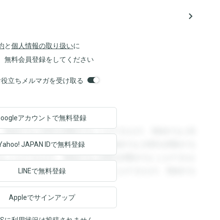
navigate_next
約
と
個人情報の取り扱い
に
、無料会員登録をしてください
orsお役立ちメルマガを受け取る
Googleアカウントで
無料登録
。登録すると回答を閲覧することができます。登録すると回
回答を閲覧することができます。登録すると回答を閲覧する
Yahoo! JAPAN ID
で無料登録
ることができます。登録すると回答を閲覧することができま
ます。登録すると回答を閲覧することができます。登録する
LINEで無料登録
Appleでサインアップ