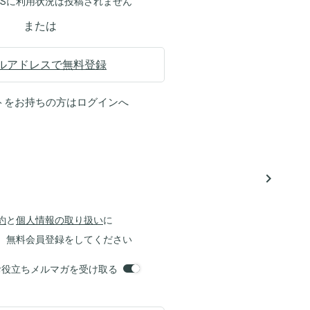
NSに利用状況は投稿されません
または
ルアドレスで無料登録
トをお持ちの方は
ログイン
へ
navigate_next
約
と
個人情報の取り扱い
に
、無料会員登録をしてください
orsお役立ちメルマガを受け取る