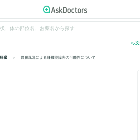
edit_note
文
肝臓
胃腸風邪による肝機能障害の可能性について