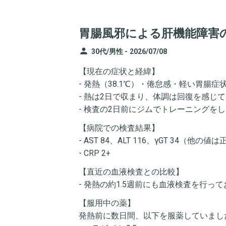
胃腸風邪による肝機能障害
person
30代/男性 -
2026/07/08
【現在の症状と経緯】
- 発熱（38.1℃）・倦怠感・軽い胃腸症
- 熱は2日で収まり、体調は回復を感じ
- 検査の2日前にジムでトレーニングを
【病院での検査結果】
- AST 84、ALT 116、γGT 34（他の値
- CRP 2+
【直近の血液検査との比較】
- 発熱の約1.5週前にも血液検査を行
【服用中の薬】
発熱前に数日間、以下を服薬していまし