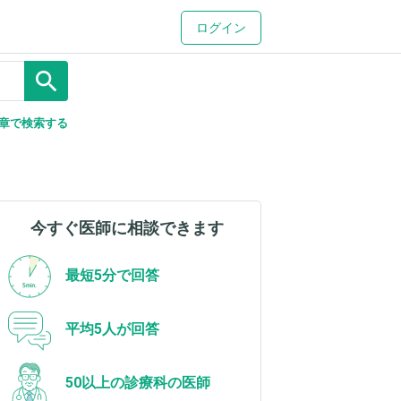
ログイン
search
章で検索する
今すぐ医師に相談できます
最短5分で回答
平均5人が回答
50以上の診療科の医師