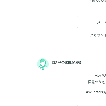
※個人のS
メー
アカウン
脳外科の医師が回答
利用規
同意のうえ
AskDoct