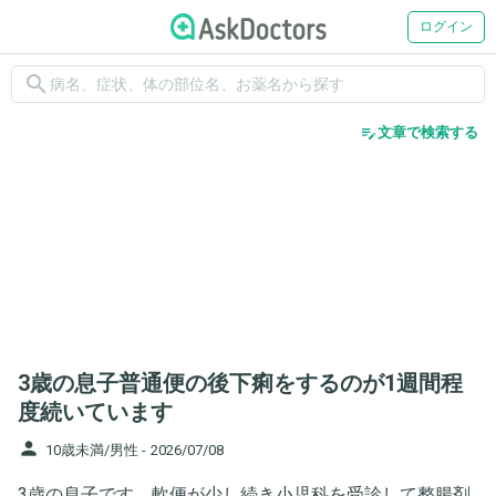
ログイン
search
edit_note
文章で検索する
3歳の息子普通便の後下痢をするのが1週間程
度続いています
person
10歳未満/男性 -
2026/07/08
3歳の息子です。軟便が少し続き小児科を受診して整腸剤