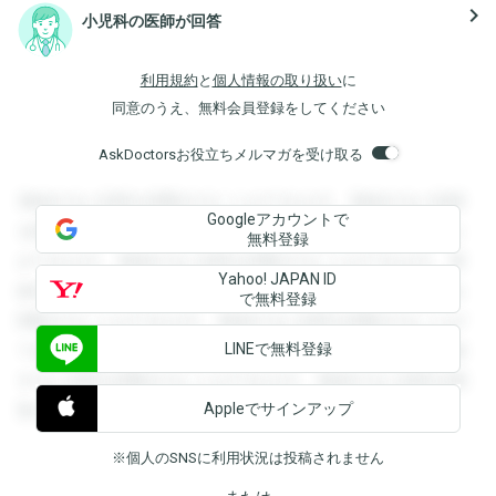
navigate_next
小児科の医師が回答
利用規約
と
個人情報の取り扱い
に
同意のうえ、無料会員登録をしてください
AskDoctorsお役立ちメルマガを受け取る
登録すると回答を閲覧することができます。登録すると回答
Googleアカウントで
を閲覧することができます。登録すると回答を閲覧すること
無料登録
ができます。登録すると回答を閲覧することができます。登
Yahoo! JAPAN ID
録すると回答を閲覧することができます。登録すると回答を
で無料登録
閲覧することができます。登録すると回答を閲覧することが
LINEで無料登録
できます。登録すると回答を閲覧することができます。登録
すると回答を閲覧することができます。登録すると回答を閲
Appleでサインアップ
覧することができます。
※個人のSNSに利用状況は投稿されません