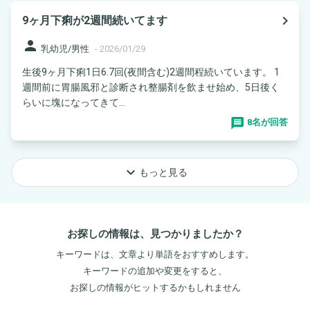
navigate_next
9ヶ月下痢が2週間続いてます
person
乳幼児/男性
-
2026/01/29
生後9ヶ月下痢1日6.7回(夜間含む)2週間程続いています。 1
週間前に胃腸風邪と診断され整腸剤を飲ませ始め、5日後く
らいに塊になってきて...
8名が回答
keyboard_arrow_down
もっと見る
お探しの情報は、見つかりましたか？
キーワードは、文章より単語をおすすめします。
キーワードの追加や変更をすると、
お探しの情報がヒットするかもしれません