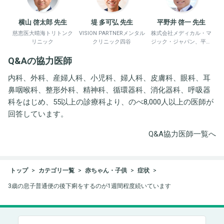
横山 啓太郎 先生
堤 多可弘 先生
平野井 啓一 先生
慈恵医大晴海トリトンク
VISION PARTNERメンタル
株式会社メディカル・マ
リニック
クリニック四谷
ジック・ジャパン、平野
井労働衛生コンサルタン
Q&Aの協力医師
ト事務所
内科、外科、産婦人科、小児科、婦人科、皮膚科、眼科、耳
鼻咽喉科、整形外科、精神科、循環器科、消化器科、呼吸器
科をはじめ、55以上の診療科より、のべ8,000人以上の医師が
回答しています。
Q&A協力医師一覧へ
トップ
カテゴリ一覧
赤ちゃん・子供
症状
3歳の息子普通便の後下痢をするのが1週間程度続いています