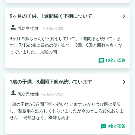
navigate_next
9ヶ月の子供、1週間続く下痢について
person
乳幼児/男性
-
2026/07/23
9ヶ月の赤ちゃんが下痢をしていて、 1週間ほど続いていま
す。 7/16の夜に緩めの便が出て、 8回、6回と回数も多くな
っていました。 火曜の朝...
10名が回答
navigate_next
1歳の子供、3週間下痢が続いています
person
乳幼児/女性
-
2025/10/23
1歳の子供が3週間下痢が続いています かかりつけ医に受診
し、整腸剤を処方してもらいましたが今のところ変化ありま
せん。 発熱はなく、機嫌もあま...
8名が回答