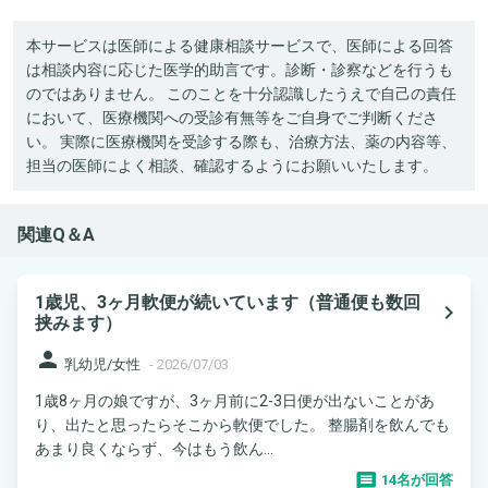
本サービスは医師による健康相談サービスで、医師による回答
は相談内容に応じた医学的助言です。診断・診察などを行うも
のではありません。 このことを十分認識したうえで自己の責任
において、医療機関への受診有無等をご自身でご判断くださ
い。 実際に医療機関を受診する際も、治療方法、薬の内容等、
担当の医師によく相談、確認するようにお願いいたします。
関連Q＆A
1歳児、3ヶ月軟便が続いています（普通便も数回
navigate_next
挟みます）
person
乳幼児/女性
-
2026/07/03
1歳8ヶ月の娘ですが、3ヶ月前に2-3日便が出ないことがあ
り、出たと思ったらそこから軟便でした。 整腸剤を飲んでも
あまり良くならず、今はもう飲ん...
14名が回答