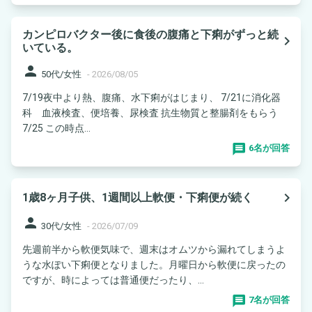
カンピロバクター後に食後の腹痛と下痢がずっと続
navigate_next
いている。
person
50代/女性
-
2026/08/05
7/19夜中より熱、腹痛、水下痢がはじまり、 7/21に消化器
科 血液検査、便培養、尿検査 抗生物質と整腸剤をもらう
7/25 この時点...
6名が回答
navigate_next
1歳8ヶ月子供、1週間以上軟便・下痢便が続く
person
30代/女性
-
2026/07/09
先週前半から軟便気味で、週末はオムツから漏れてしまうよ
うな水ぽい下痢便となりました。月曜日から軟便に戻ったの
ですが、時によっては普通便だったり、...
7名が回答