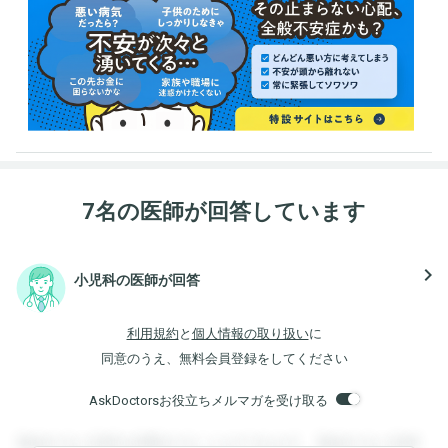
7名の医師が回答しています
navigate_next
小児科の医師が回答
利用規約
と
個人情報の取り扱い
に
同意のうえ、無料会員登録をしてください
AskDoctorsお役立ちメルマガを受け取る
登録すると回答を閲覧することができます。登録すると回答