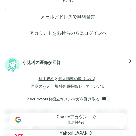
または
メールアドレスで無料登録
アカウントをお持ちの方は
ログイン
へ
navigate_next
小児科の医師が回答
利用規約
と
個人情報の取り扱い
に
同意のうえ、無料会員登録をしてください
AskDoctorsお役立ちメルマガを受け取る
登録すると回答を閲覧することができます。登録すると回答
Googleアカウントで
を閲覧することができます。登録すると回答を閲覧すること
無料登録
ができます。登録すると回答を閲覧することができます。登
Yahoo! JAPAN ID