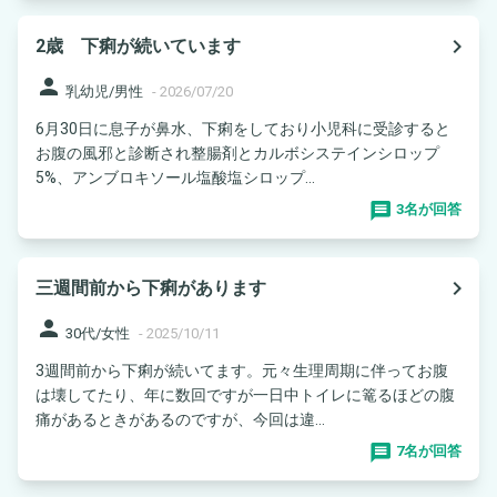
navigate_next
2歳 下痢が続いています
person
乳幼児/男性
-
2026/07/20
6月30日に息子が鼻水、下痢をしており小児科に受診すると
お腹の風邪と診断され整腸剤とカルボシステインシロップ
5%、アンブロキソール塩酸塩シロップ...
3名が回答
navigate_next
三週間前から下痢があります
person
30代/女性
-
2025/10/11
3週間前から下痢が続いてます。元々生理周期に伴ってお腹
は壊してたり、年に数回ですが一日中トイレに篭るほどの腹
痛があるときがあるのですが、今回は違...
7名が回答