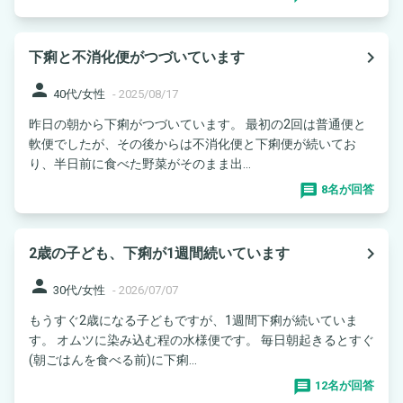
navigate_next
下痢と不消化便がつづいています
person
40代/女性
-
2025/08/17
昨日の朝から下痢がつづいています。 最初の2回は普通便と
軟便でしたが、その後からは不消化便と下痢便が続いてお
り、半日前に食べた野菜がそのまま出...
8名が回答
navigate_next
2歳の子ども、下痢が1週間続いています
person
30代/女性
-
2026/07/07
もうすぐ2歳になる子どもですが、1週間下痢が続いていま
す。 オムツに染み込む程の水様便です。 毎日朝起きるとすぐ
(朝ごはんを食べる前)に下痢...
12名が回答