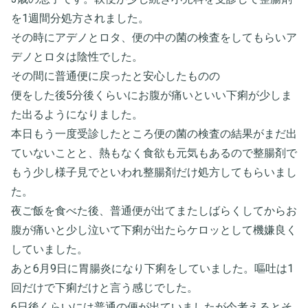
を1週間分処方されました。
その時にアデノとロタ、便の中の菌の検査をしてもらいア
デノとロタは陰性でした。
その間に普通便に戻ったと安心したものの
便をした後5分後くらいにお腹が痛いといい下痢が少しま
た出るようになりました。
本日もう一度受診したところ便の菌の検査の結果がまだ出
ていないことと、熱もなく食欲も元気もあるので整腸剤で
もう少し様子見でといわれ整腸剤だけ処方してもらいまし
た。
夜ご飯を食べた後、普通便が出てまたしばらくしてからお
腹が痛いと少し泣いて下痢が出たらケロッとして機嫌良く
していました。
あと6月9日に胃腸炎になり下痢をしていました。嘔吐は1
回だけで下痢だけと言う感じでした。
6日後くらいには普通の便が出ていましたが今考えるとそ