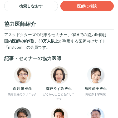
検索しなおす
医師に相談
協力医師紹介
アスクドクターズの記事やセミナー、Q&Aでの協力医師は、
国内医師の約9割、33万人以上
が利用する医師向けサイト
「
m3.com
」の会員です。
記事・セミナーの協力医師
白月 遼 先生
森戸 やすみ 先生
法村 尚子 先生
患者目線のクリニック
どうかん山こどもクリニ
高松赤十字病院
ック