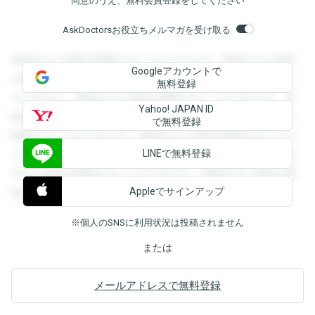
同意のうえ、無料会員登録をしてください
AskDoctorsお役立ちメルマガを受け取る
登録すると回答を閲覧することができます。登録すると回答
Googleアカウントで
を閲覧することができます。登録すると回答を閲覧すること
無料登録
ができます。登録すると回答を閲覧することができます。登
Yahoo! JAPAN ID
録すると回答を閲覧することができます。登録すると回答を
で無料登録
閲覧することができます。登録すると回答を閲覧することが
LINEで無料登録
できます。登録すると回答を閲覧することができます。登録
すると回答を閲覧することができます。登録すると回答を閲
Appleでサインアップ
覧することができます。
※個人のSNSに利用状況は投稿されません
または
メールアドレスで無料登録