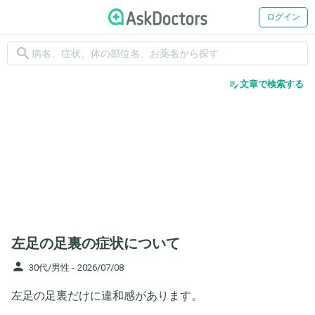
ログイン
search
edit_note
文章で検索する
左足の足裏の症状について
person
30代/男性 -
2026/07/08
左足の足裏だけに違和感があります。