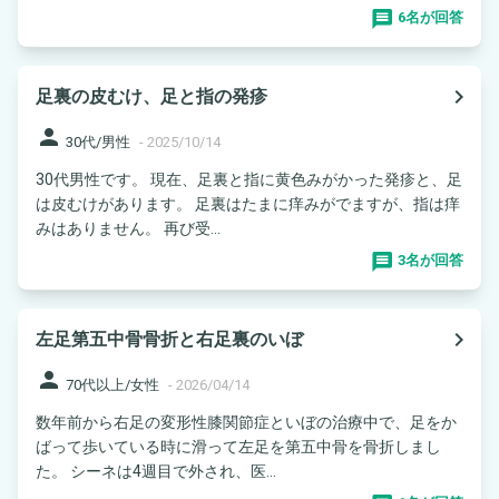
6名が回答
navigate_next
足裏の皮むけ、足と指の発疹
person
30代/男性
-
2025/10/14
30代男性です。 現在、足裏と指に黄色みがかった発疹と、足
は皮むけがあります。 足裏はたまに痒みがでますが、指は痒
みはありません。 再び受...
3名が回答
navigate_next
左足第五中骨骨折と右足裏のいぼ
person
70代以上/女性
-
2026/04/14
数年前から右足の変形性膝関節症といぼの治療中で、足をか
ばって歩いている時に滑って左足を第五中骨を骨折しまし
た。 シーネは4週目で外され、医...