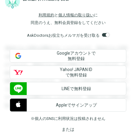
利用規約
と
個人情報の取り扱い
に
同意のうえ、無料会員登録をしてください
AskDoctorsお役立ちメルマガを受け取る
登録すると回答を閲覧することができます。登録すると回答
Googleアカウントで
を閲覧することができます。登録すると回答を閲覧すること
無料登録
ができます。登録すると回答を閲覧することができます。登
Yahoo! JAPAN ID
録すると回答を閲覧することができます。登録すると回答を
で無料登録
閲覧することができます。登録すると回答を閲覧することが
LINEで無料登録
できます。登録すると回答を閲覧することができます。登録
すると回答を閲覧することができます。登録すると回答を閲
Appleでサインアップ
覧することができます。
※個人のSNSに利用状況は投稿されません
または