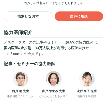
お探しの情報がヒットするかもしれません
検索しなおす
医師に相談
協力医師紹介
アスクドクターズの記事やセミナー、Q&Aでの協力医師は、
国内医師の約9割、33万人以上
が利用する医師向けサイト
「
m3.com
」の会員です。
記事・セミナーの協力医師
白月 遼 先生
森戸 やすみ 先生
法村 尚子 先生
患者目線のクリニック
どうかん山こどもクリニ
高松赤十字病院
ック