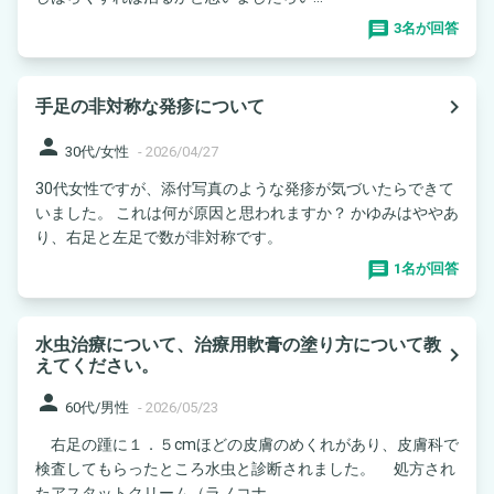
3名が回答
navigate_next
手足の非対称な発疹について
person
30代/女性
-
2026/04/27
30代女性ですが、添付写真のような発疹が気づいたらできて
いました。 これは何が原因と思われますか？ かゆみはややあ
り、右足と左足で数が非対称です。
1名が回答
水虫治療について、治療用軟膏の塗り方について教
navigate_next
えてください。
person
60代/男性
-
2026/05/23
右足の踵に１．５cmほどの皮膚のめくれがあり、皮膚科で
検査してもらったところ水虫と診断されました。 処方され
たアスタットクリーム（ラノコナ...