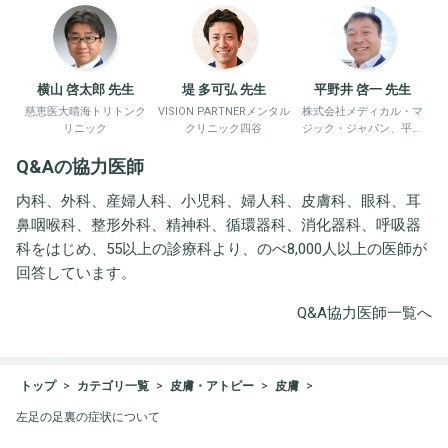
横山 啓太郎 先生
堤 多可弘 先生
平野井 啓一 先生
慈恵医大晴海トリトンク
VISION PARTNERメンタル
株式会社メディカル・マ
リニック
クリニック四谷
ジック・ジャパン、平野
井労働衛生コンサルタン
Q&Aの協力医師
ト事務所
内科、外科、産婦人科、小児科、婦人科、皮膚科、眼科、耳
鼻咽喉科、整形外科、精神科、循環器科、消化器科、呼吸器
科をはじめ、55以上の診療科より、のべ8,000人以上の医師が
回答しています。
Q&A協力医師一覧へ
トップ
カテゴリ一覧
皮膚・アトピー
皮膚
左足の足裏の症状について