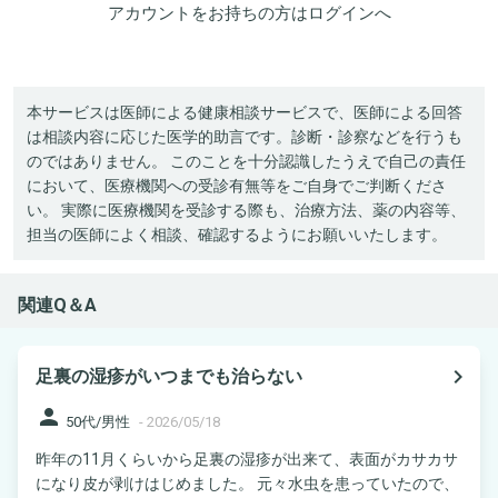
アカウントをお持ちの方は
ログイン
へ
本サービスは医師による健康相談サービスで、医師による回答
は相談内容に応じた医学的助言です。診断・診察などを行うも
のではありません。 このことを十分認識したうえで自己の責任
において、医療機関への受診有無等をご自身でご判断くださ
い。 実際に医療機関を受診する際も、治療方法、薬の内容等、
担当の医師によく相談、確認するようにお願いいたします。
関連Q＆A
navigate_next
足裏の湿疹がいつまでも治らない
person
50代/男性
-
2026/05/18
昨年の11月くらいから足裏の湿疹が出来て、表面がカサカサ
になり皮が剥けはじめました。 元々水虫を患っていたので、