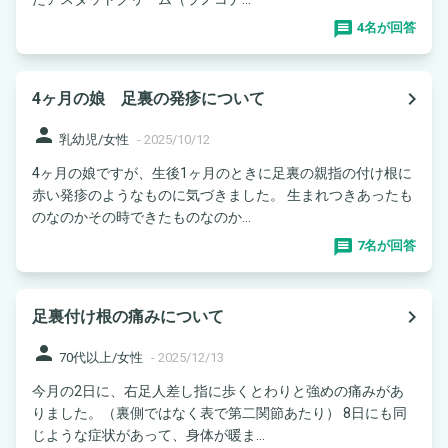
4名が回答
navigate_next
4ヶ月の娘 足裏の発疹について
person
乳幼児/女性
-
2025/10/12
4ヶ月の娘ですが、生後1ヶ月のときに足裏の親指の付け根に
赤い発疹のようなものに気づきました。 生まれつきあったも
のなのかその時できたものなのか...
7名が回答
navigate_next
足裏付け根の痛みについて
person
70代以上/女性
-
2025/12/13
今月の2日に、右足人差し指に歩くとわりと強めの痛みがあ
りました。（裏側ではなく表で第二関節あたり） 8日にも同
じような症状があって、身体が暖ま...