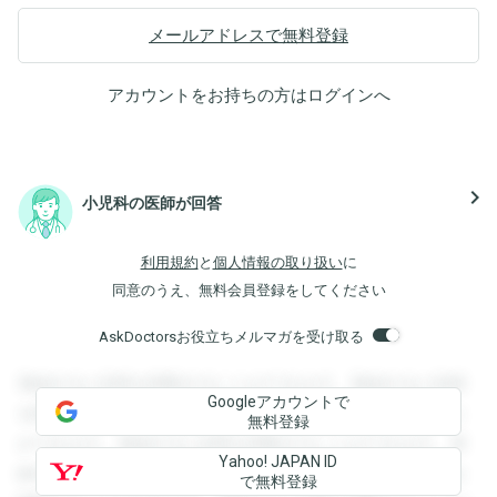
メールアドレスで無料登録
アカウントをお持ちの方は
ログイン
へ
navigate_next
小児科の医師が回答
利用規約
と
個人情報の取り扱い
に
同意のうえ、無料会員登録をしてください
AskDoctorsお役立ちメルマガを受け取る
登録すると回答を閲覧することができます。登録すると回答
Googleアカウントで
を閲覧することができます。登録すると回答を閲覧すること
無料登録
ができます。登録すると回答を閲覧することができます。登
Yahoo! JAPAN ID
録すると回答を閲覧することができます。登録すると回答を
で無料登録