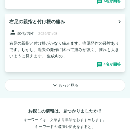
6名が回答
navigate_next
右足の親指と付け根の痛み
person
50代/男性
-
2026/01/03
右足の親指と付け根がかなり痛みます。痛風発作の経験あり
です。しかし、過去の発作に比べて痛みが強く、腫れも大き
いように見えます。 生成AIの...
4名が回答
keyboard_arrow_down
もっと見る
お探しの情報は、見つかりましたか？
キーワードは、文章より単語をおすすめします。
キーワードの追加や変更をすると、