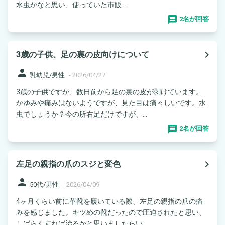
水虫かなと思い、使っていた市販...
2名が回答
navigate_next
3歳の子供、足の裏の皮向けについて
person
乳幼児/男性
-
2026/04/27
3歳の子供ですが、数日前から足の裏の皮が剥けています。
かゆみや痛みはないようですが、見た目は痛々しいです。水
虫でしょうか？今の所右足だけですが、...
2名が回答
navigate_next
左足の親指の爪のスジと変色
person
50代/男性
-
2026/04/09
4ヶ月くらい前に革靴を履いている際、左足の親指の爪の痛
みを感じました。キツめの靴だったので圧迫されたと思い、
しばらくすれば治るかと思いましたらい...