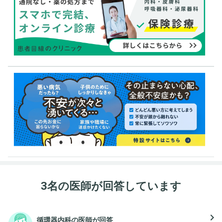
3名の医師が回答しています
navigate_next
循環器内科の医師が回答