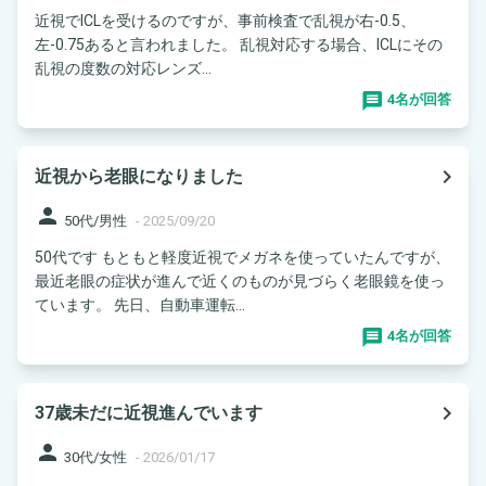
近視でICLを受けるのですが、事前検査で乱視が右-0.5、
左-0.75あると言われました。 乱視対応する場合、ICLにその
乱視の度数の対応レンズ...
4名が回答
navigate_next
近視から老眼になりました
person
50代/男性
-
2025/09/20
50代です もともと軽度近視でメガネを使っていたんですが、
最近老眼の症状が進んで近くのものが見づらく老眼鏡を使っ
ています。 先日、自動車運転...
4名が回答
navigate_next
37歳未だに近視進んでいます
person
30代/女性
-
2026/01/17