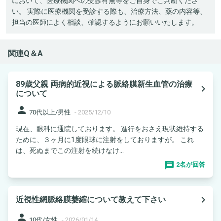
において、医療機関への受診有無等をご自身でご判断くださ
い。 実際に医療機関を受診する際も、治療方法、薬の内容等、
担当の医師によく相談、確認するようにお願いいたします。
関連Q＆A
89歳父親 両病的近視による脈絡膜新生血管の治療
navigate_next
について
person
70代以上/男性
-
2025/12/10
現在、眼科に通院しております。 進行をおさえ現状維持する
ために、３ヶ月に1度眼球に注射をしておりますが。 これ
は、死ぬまでこの注射を続けなけ...
2名が回答
navigate_next
近視性網脈絡膜萎縮について教えて下さい
person
10代/女性
-
2026/01/14