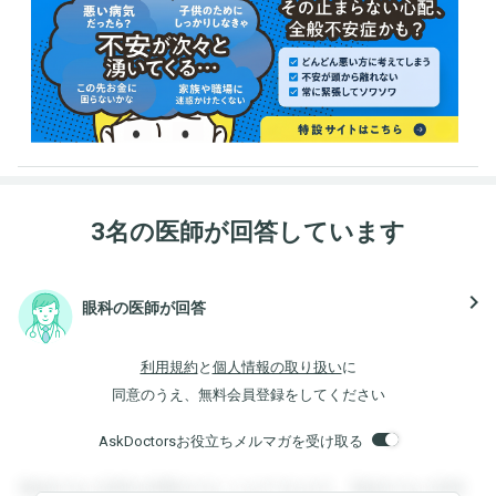
3名の医師が回答しています
navigate_next
眼科の医師が回答
利用規約
と
個人情報の取り扱い
に
同意のうえ、無料会員登録をしてください
AskDoctorsお役立ちメルマガを受け取る
登録すると回答を閲覧することができます。登録すると回答