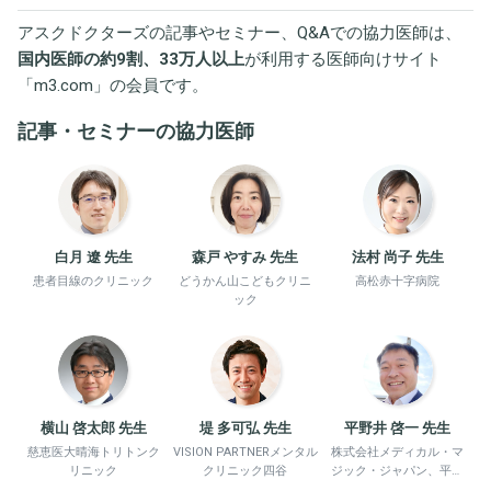
アスクドクターズの記事やセミナー、Q&Aでの協力医師は、
国内医師の約9割、33万人以上
が利用する医師向けサイト
「
m3.com
」の会員です。
記事・セミナーの協力医師
白月 遼 先生
森戸 やすみ 先生
法村 尚子 先生
患者目線のクリニック
どうかん山こどもクリニ
高松赤十字病院
ック
横山 啓太郎 先生
堤 多可弘 先生
平野井 啓一 先生
慈恵医大晴海トリトンク
VISION PARTNERメンタル
株式会社メディカル・マ
リニック
クリニック四谷
ジック・ジャパン、平野
井労働衛生コンサルタン