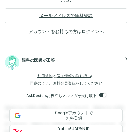
メールアドレスで無料登録
アカウントをお持ちの方は
ログイン
へ
navigate_next
眼科の医師が回答
利用規約
と
個人情報の取り扱い
に
同意のうえ、無料会員登録をしてください
AskDoctorsお役立ちメルマガを受け取る
登録すると回答を閲覧することができます。登録すると回答
Googleアカウントで
を閲覧することができます。登録すると回答を閲覧すること
無料登録
ができます。登録すると回答を閲覧することができます。登
Yahoo! JAPAN ID
録すると回答を閲覧することができます。登録すると回答を