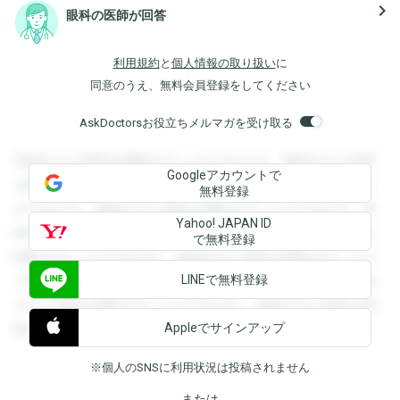
navigate_next
眼科の医師が回答
利用規約
と
個人情報の取り扱い
に
同意のうえ、無料会員登録をしてください
AskDoctorsお役立ちメルマガを受け取る
登録すると回答を閲覧することができます。登録すると回答
Googleアカウントで
を閲覧することができます。登録すると回答を閲覧すること
無料登録
ができます。登録すると回答を閲覧することができます。登
Yahoo! JAPAN ID
録すると回答を閲覧することができます。登録すると回答を
で無料登録
閲覧することができます。登録すると回答を閲覧することが
LINEで無料登録
できます。登録すると回答を閲覧することができます。登録
すると回答を閲覧することができます。登録すると回答を閲
Appleでサインアップ
覧することができます。
※個人のSNSに利用状況は投稿されません
または