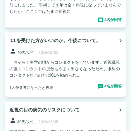
前にしました。 手術して１年は全く斜視になっていませんで
したが、ここ１年はたまに斜視に...
3名が回答
navigate_next
ICLを受けた方がいいのか。今後について。
person
40代/女性
-
2026/02/02
おそらく中学の頃からコンタクトをしています。近視乱視
の強くコンタクトの度数もうまく出なくなったため、眼科の
コンタクト担当の方にICLを勧められ...
4名が回答
1人が参考になったと投票
navigate_next
近視の目の病気のリスクについて
person
30代/女性
-
2026/06/05