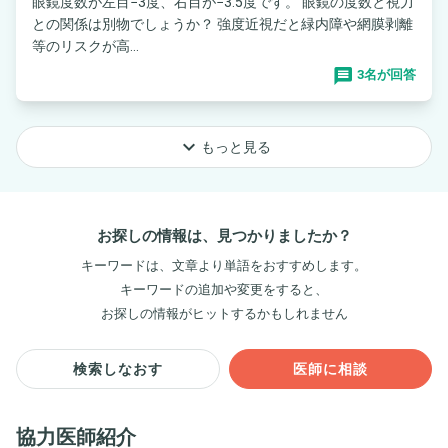
眼鏡度数が左目−3度、右目が−3.5度です。 眼鏡の度数と視力
との関係は別物でしょうか？ 強度近視だと緑内障や網膜剥離
等のリスクが高...
3名が回答
keyboard_arrow_down
もっと見る
お探しの情報は、見つかりましたか？
キーワードは、文章より単語をおすすめします。
キーワードの追加や変更をすると、
お探しの情報がヒットするかもしれません
検索しなおす
医師に相談
協力医師紹介