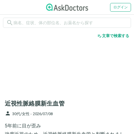
ログイン
search
edit_note
文章で検索する
近視性脈絡膜新生血管
person
30代/女性 -
2026/07/08
5年前に目が歪み