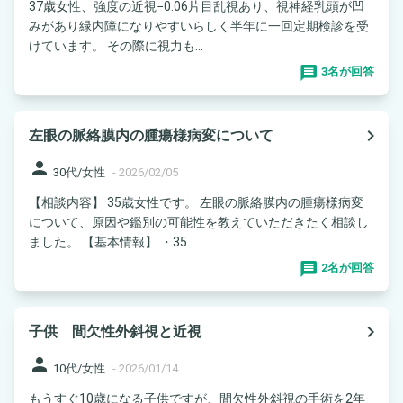
37歳女性、強度の近視−0.06片目乱視あり、視神経乳頭が凹
みがあり緑内障になりやすいらしく半年に一回定期検診を受
けています。 その際に視力も...
3名が回答
navigate_next
左眼の脈絡膜内の腫瘍様病変について
person
30代/女性
-
2026/02/05
【相談内容】 35歳女性です。 左眼の脈絡膜内の腫瘍様病変
について、原因や鑑別の可能性を教えていただきたく相談し
ました。 【基本情報】 ・35...
2名が回答
navigate_next
子供 間欠性外斜視と近視
person
10代/女性
-
2026/01/14
もうすぐ10歳になる子供ですが、間欠性外斜視の手術を2年