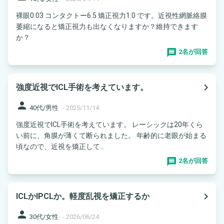
裸眼0.03 コンタクトー6.5 矯正視力1.0 です。近視性網脈絡膜
萎縮になると矯正視力も出なくなりますか？維持できます
か？
2名が回答
navigate_next
強度近視でICL手術を考えています。
person
40代/男性
-
2025/11/14
強度近視でICL手術を考えています。 レーシックは20年くら
い前に、角膜が薄くて断られました。 年齢的に老眼が始まる
頃なので、近視を矯正して...
2名が回答
navigate_next
ICLかIPCLか。軽度乱視を矯正するか
person
30代/女性
-
2026/06/24