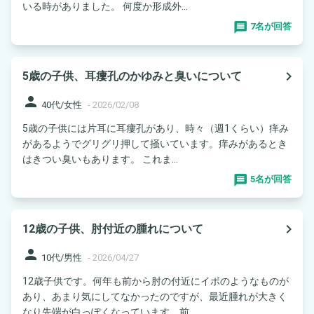
いる時がありました。 何度か形成外...
7名が回答
navigate_next
5歳の子供、耳瘻孔のかゆみと臭いについて
person
40代/女性
-
2026/02/08
5歳の子供には片耳に耳瘻孔があり、時々（週1くらい）痒み
があるようでグリグリ押して掻いています。痒みがあるとき
はきつい臭いもあります。 これま...
5名が回答
navigate_next
12歳の子供、肘付近の腫れについて
person
10代/男性
-
2026/04/27
12歳子供です。何年も前から肘の付近にイボのようなものが
あり、あまり気にしてなかったのですが、最近腫れが大きく
なり先端が白っぽくなっています。前...