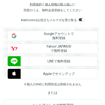
利用規約
と
個人情報の取り扱い
に
同意のうえ、無料会員登録をしてください
AskDoctorsお役立ちメルマガを受け取る
登録すると回答を閲覧することができます。登録すると回答
Googleアカウントで
を閲覧することができます。登録すると回答を閲覧すること
無料登録
ができます。登録すると回答を閲覧することができます。登
Yahoo! JAPAN ID
録すると回答を閲覧することができます。登録すると回答を
で無料登録
閲覧することができます。登録すると回答を閲覧することが
LINEで無料登録
できます。登録すると回答を閲覧することができます。登録
すると回答を閲覧することができます。登録すると回答を閲
Appleでサインアップ
覧することができます。
※個人のSNSに利用状況は投稿されません
または