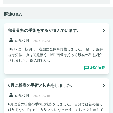
関連Q＆A
navigate_next
頬骨骨折の手術をするか悩んでいます。
person
60代/女性
-
2025/10/23
10/12に、転倒し、右顔面全体を打撲しました。 翌日、脳神
経を受診、脳は問題無く、MRI画像を持って形成外科を紹介
されました。 顔の腫れや...
2名が回答
navigate_next
6月に粉瘤の手術と抜糸をしました。
person
50代/女性
-
2025/09/18
6月に首の粉瘤の手術と抜糸をしました。 自分では首の後ろ
は見えないですが、カサブタになったり、ぐじゅぐじゅして