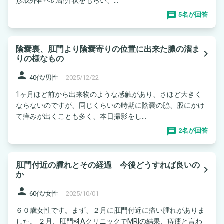
形成外科への紹介状をもらい、...
5名が回答
陰嚢裏、肛門より陰嚢寄りの位置に出来た膿の溜ま
navigate_next
りの様なもの
person
40代/男性
-
2025/12/22
1ヶ月ほど前から出来物のような感触があり、さほど大きく
ならないのですが、同じくらいの時期に陰嚢の脇、股にかけ
て痒みが出くことも多く、本日撮影をし...
2名が回答
肛門付近の腫れとその経過 今後どうすれば良いの
navigate_next
か
person
60代/女性
-
2025/10/01
６０歳女性です。まず、２月に肛門付近に痛い腫れがありま
した。 ２月、肛門科AクリニックでMRIの結果、痔瘻と言わ