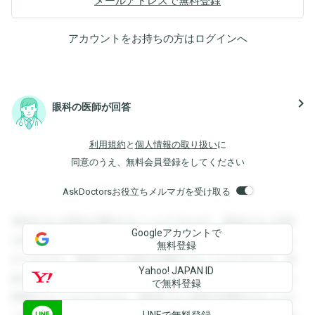
メールアドレスで無料登録
アカウントをお持ちの方は
ログイン
へ
navigate_next
眼科の医師が回答
利用規約
と
個人情報の取り扱い
に
同意のうえ、無料会員登録をしてください
AskDoctorsお役立ちメルマガを受け取る
登録すると回答を閲覧することができます。登録すると回答
Googleアカウントで
を閲覧することができます。登録すると回答を閲覧すること
無料登録
ができます。登録すると回答を閲覧することができます。登
Yahoo! JAPAN ID
録すると回答を閲覧することができます。登録すると回答を
で無料登録
閲覧することができます。登録すると回答を閲覧することが
LINEで無料登録