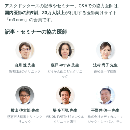
アスクドクターズの記事やセミナー、Q&Aでの協力医師は、
国内医師の約9割、33万人以上
が利用する医師向けサイト
「
m3.com
」の会員です。
記事・セミナーの協力医師
白月 遼 先生
森戸 やすみ 先生
法村 尚子 先生
患者目線のクリニック
どうかん山こどもクリニ
高松赤十字病院
ック
横山 啓太郎 先生
堤 多可弘 先生
平野井 啓一 先生
慈恵医大晴海トリトンク
VISION PARTNERメンタル
株式会社メディカル・マ
リニック
クリニック四谷
ジック・ジャパン、平野
井労働衛生コンサルタン