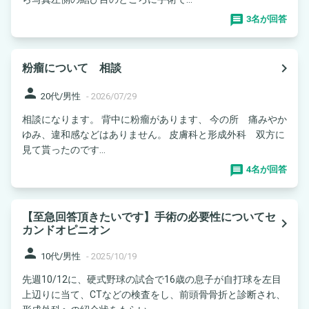
3名が回答
navigate_next
粉瘤について 相談
person
20代/男性
-
2026/07/29
相談になります。 背中に粉瘤があります、 今の所 痛みやか
ゆみ、違和感などはありません。 皮膚科と形成外科 双方に
見て貰ったのです...
4名が回答
【至急回答頂きたいです】手術の必要性についてセ
navigate_next
カンドオピニオン
person
10代/男性
-
2025/10/19
先週10/12に、硬式野球の試合で16歳の息子が自打球を左目
上辺りに当て、CTなどの検査をし、前頭骨骨折と診断され、