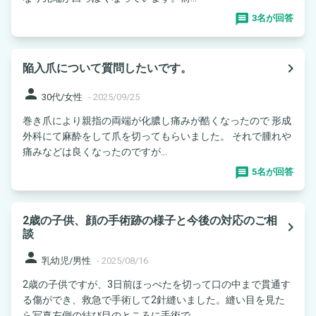
3名が回答
navigate_next
陥入爪について質問したいです。
person
30代/女性
-
2025/09/25
巻き爪により親指の両端が化膿し痛みが酷くなったので 形成
外科にて麻酔をして爪を切ってもらいました。 それで腫れや
痛みなどは良くなったのですが...
5名が回答
2歳の子供、顔の手術跡の様子と今後の対応のご相
navigate_next
談
person
乳幼児/男性
-
2025/08/16
2歳の子供ですが、3日前ほっぺたを切って口の中まで貫通す
る傷ができ、救急で手術して2針縫いました。縫い目を見た
ら写真左側の結び目のところに手術で...