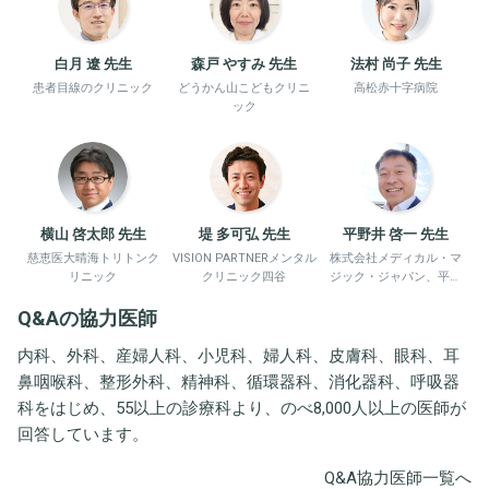
白月 遼 先生
森戸 やすみ 先生
法村 尚子 先生
患者目線のクリニック
どうかん山こどもクリニ
高松赤十字病院
ック
横山 啓太郎 先生
堤 多可弘 先生
平野井 啓一 先生
慈恵医大晴海トリトンク
VISION PARTNERメンタル
株式会社メディカル・マ
リニック
クリニック四谷
ジック・ジャパン、平野
井労働衛生コンサルタン
Q&Aの協力医師
ト事務所
内科、外科、産婦人科、小児科、婦人科、皮膚科、眼科、耳
鼻咽喉科、整形外科、精神科、循環器科、消化器科、呼吸器
科をはじめ、55以上の診療科より、のべ8,000人以上の医師が
回答しています。
Q&A協力医師一覧へ