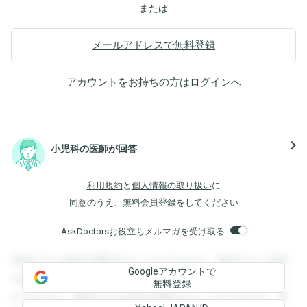
または
メールアドレスで無料登録
アカウントをお持ちの方は
ログイン
へ
navigate_next
小児科の医師が回答
利用規約
と
個人情報の取り扱い
に
同意のうえ、無料会員登録をしてください
AskDoctorsお役立ちメルマガを受け取る
登録すると回答を閲覧することができます。登録すると回答
Googleアカウントで
を閲覧することができます。登録すると回答を閲覧すること
無料登録
ができます。登録すると回答を閲覧することができます。登