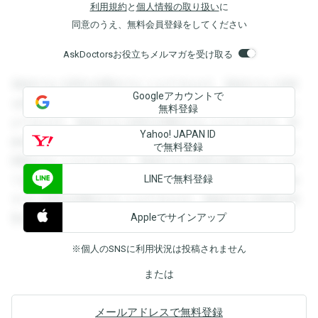
利用規約
と
個人情報の取り扱い
に
同意のうえ、無料会員登録をしてください
AskDoctorsお役立ちメルマガを受け取る
登録すると回答を閲覧することができます。登録すると回答
Googleアカウントで
を閲覧することができます。登録すると回答を閲覧すること
無料登録
ができます。登録すると回答を閲覧することができます。登
Yahoo! JAPAN ID
録すると回答を閲覧することができます。登録すると回答を
で無料登録
閲覧することができます。登録すると回答を閲覧することが
LINEで無料登録
できます。登録すると回答を閲覧することができます。登録
すると回答を閲覧することができます。登録すると回答を閲
Appleでサインアップ
覧することができます。
※個人のSNSに利用状況は投稿されません
または
メールアドレスで無料登録