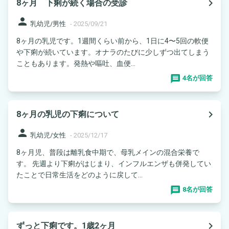
navigate_next
8ヶ月 下痢が続く場合の受診
person
乳幼児/男性
-
2025/09/21
8ヶ月の乳児です。1週間くらい前から、1日に4〜5回の軟便
や下痢が続いています。オナラのたびに少しずつ出てしまう
こともあります。発熱や嘔吐、血便...
4名が回答
navigate_next
8ヶ月の乳児の下痢について
person
乳幼児/女性
-
2025/12/17
8ヶ月児、普段は離乳食中期で、母乳メインの混合栄養で
す。 先週より下痢がはじまり、インフルエンザも併発してい
たことで日常生活をどのように戻して...
8名が回答
navigate_next
ずっと下痢です。1歳2ヶ月