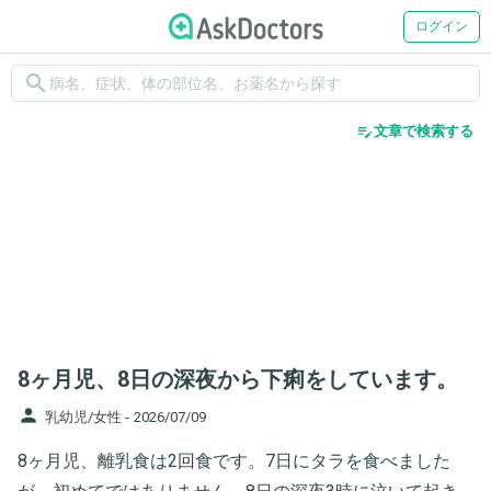
ログイン
search
edit_note
文章で検索する
8ヶ月児、8日の深夜から下痢をしています。
person
乳幼児/女性 -
2026/07/09
8ヶ月児、離乳食は2回食です。7日にタラを食べました