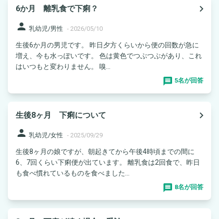
navigate_next
6か月 離乳食で下痢？
person
乳幼児/男性
-
2026/05/10
生後6か月の男児です。 昨日夕方くらいから便の回数が急に
増え、今も水っぽいです。 色は黄色でつぶつぶがあり、これ
はいつもと変わりません。 嗅...
5名が回答
navigate_next
生後8ヶ月 下痢について
person
乳幼児/女性
-
2025/09/29
生後8ヶ月の娘ですが、朝起きてから午後4時頃までの間に
6、7回くらい下痢便が出ています。 離乳食は2回食で、昨日
も食べ慣れているものを食べました...
8名が回答