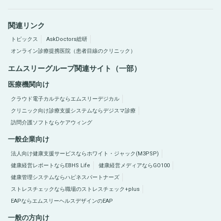
関連リンク
トピックス
AskDoctors総研
オンライン診療提携医院（患者目線のクリニック）
エムスリーグループ関連サイト（一部）
医療機関向け
クラウド電子カルテならエムスリーデジカル
クリニック向け診療支援システムならデジスマ診療
訪問介護ソフトならケアウィング
一般企業向け
法人向け健康支援サービスならホワイト・ジャック(M3PSP)
健康経営レポートならEBHS Life
健康経営メディアならGO100
健康管理システムならハピネスパートナーズ
ストレスチェックなら職場のストレスチェック+plus
EAPならエムスリーヘルスデザインのEAP
一般の方向け