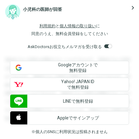
navigate_next
小児科の医師が回答
利用規約
と
個人情報の取り扱い
に
同意のうえ、無料会員登録をしてください
AskDoctorsお役立ちメルマガを受け取る
登録すると回答を閲覧することができます。登録すると回答
Googleアカウントで
を閲覧することができます。登録すると回答を閲覧すること
無料登録
ができます。登録すると回答を閲覧することができます。登
Yahoo! JAPAN ID
録すると回答を閲覧することができます。登録すると回答を
で無料登録
閲覧することができます。登録すると回答を閲覧することが
LINEで無料登録
できます。登録すると回答を閲覧することができます。登録
すると回答を閲覧することができます。登録すると回答を閲
Appleでサインアップ
覧することができます。
※個人のSNSに利用状況は投稿されません