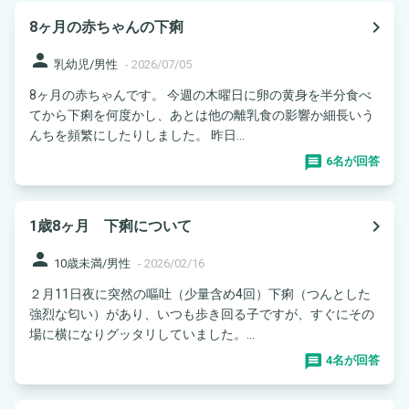
navigate_next
8ヶ月の赤ちゃんの下痢
person
乳幼児/男性
-
2026/07/05
8ヶ月の赤ちゃんです。 今週の木曜日に卵の黄身を半分食べ
てから下痢を何度かし、あとは他の離乳食の影響か細長いう
んちを頻繁にしたりしました。 昨日...
6名が回答
navigate_next
1歳8ヶ月 下痢について
person
10歳未満/男性
-
2026/02/16
２月11日夜に突然の嘔吐（少量含め4回）下痢（つんとした
強烈な匂い）があり、いつも歩き回る子ですが、すぐにその
場に横になりグッタリしていました。...
4名が回答