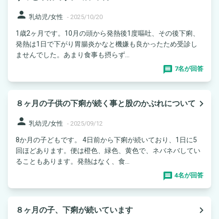
person
乳幼児/女性
-
2025/10/20
1歳2ヶ月です。10月の頭から発熱後1度嘔吐、その後下痢、
発熱は1日で下がり胃腸炎かなと機嫌も良かったため受診し
ませんでした。あまり食事も摂らず...
7名が回答
navigate_next
８ヶ月の子供の下痢が続く事と股のかぶれについて
person
乳幼児/女性
-
2025/09/12
8か月の子どもです。 4日前から下痢が続いており、1日に5
回ほどあります。便は橙色、緑色、黄色で、ネバネバしてい
ることもあります。発熱はなく、食...
4名が回答
navigate_next
８ヶ月の子、下痢が続いています