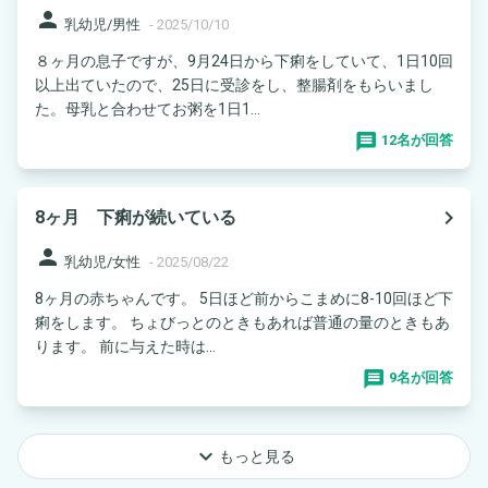
person
乳幼児/男性
-
2025/10/10
８ヶ月の息子ですが、9月24日から下痢をしていて、1日10回
以上出ていたので、25日に受診をし、整腸剤をもらいまし
た。母乳と合わせてお粥を1日1...
12名が回答
navigate_next
8ヶ月 下痢が続いている
person
乳幼児/女性
-
2025/08/22
8ヶ月の赤ちゃんです。 5日ほど前からこまめに8-10回ほど下
痢をします。 ちょびっとのときもあれば普通の量のときもあ
ります。 前に与えた時は...
9名が回答
keyboard_arrow_down
もっと見る