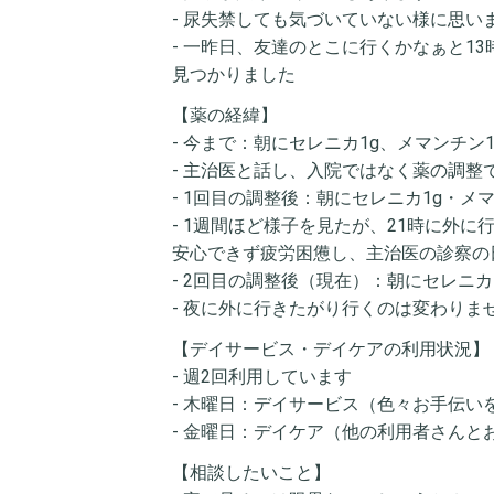
- 尿失禁しても気づいていない様に思い
- 一昨日、友達のとこに行くかなぁと1
見つかりました
【薬の経緯】
- 今まで：朝にセレニカ1g、メマンチン1
- 主治医と話し、入院ではなく薬の調整
- 1回目の調整後：朝にセレニカ1g・メマ
- 1週間ほど様子を見たが、21時に外
安心できず疲労困憊し、主治医の診察の
- 2回目の調整後（現在）：朝にセレニカ1
- 夜に外に行きたがり行くのは変わりま
【デイサービス・デイケアの利用状況】
- 週2回利用しています
- 木曜日：デイサービス（色々お手伝
- 金曜日：デイケア（他の利用者さん
【相談したいこと】