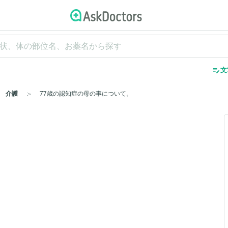
edit_note
文
介護
77歳の認知症の母の事について。