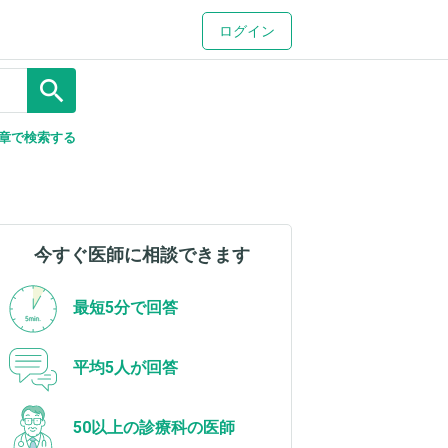
ログイン
search
章で検索する
今すぐ医師に相談できます
最短5分で回答
平均5人が回答
50以上の診療科の医師