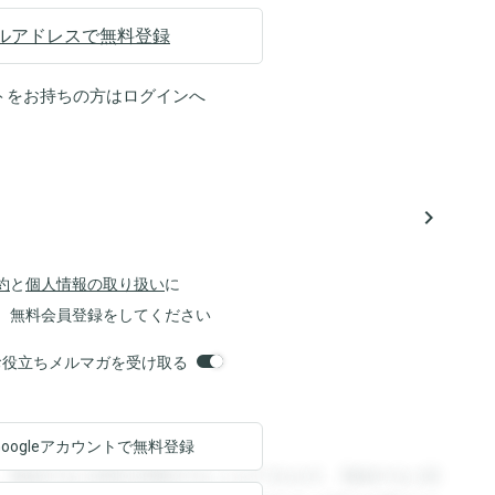
ルアドレスで無料登録
トをお持ちの方は
ログイン
へ
navigate_next
約
と
個人情報の取り扱い
に
、無料会員登録をしてください
orsお役立ちメルマガを受け取る
Googleアカウントで
無料登録
。登録すると回答を閲覧することができます。登録すると回