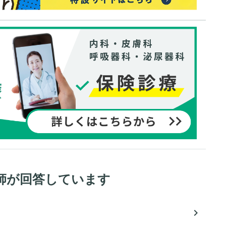
師が回答しています
navigate_next