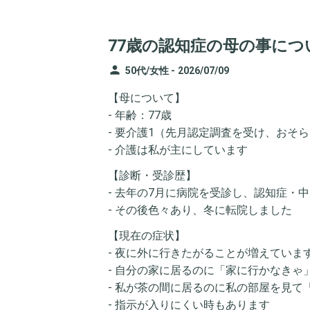
77歳の認知症の母の事につ
person
50代/女性 -
2026/07/09
【母について】
- 年齢：77歳
- 要介護1（先月認定調査を受け、おそ
- 介護は私が主にしています
【診断・受診歴】
- 去年の7月に病院を受診し、認知症・
- その後色々あり、冬に転院しました
【現在の症状】
- 夜に外に行きたがることが増えていま
- 自分の家に居るのに「家に行かなきゃ
- 私が茶の間に居るのに私の部屋を見て
- 指示が入りにくい時もあります