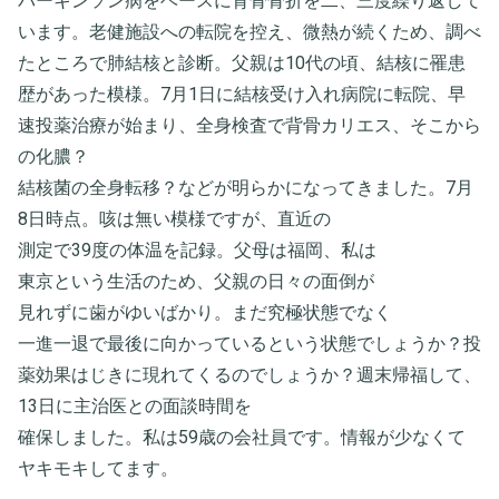
パーキンソン病をベースに背骨骨折を二、三度繰り返して
います。老健施設への転院を控え、微熱が続くため、調べ
たところで肺結核と診断。父親は10代の頃、結核に罹患
歴があった模様。7月1日に結核受け入れ病院に転院、早
速投薬治療が始まり、全身検査で背骨カリエス、そこから
の化膿？
結核菌の全身転移？などが明らかになってきました。7月
8日時点。咳は無い模様ですが、直近の
測定で39度の体温を記録。父母は福岡、私は
東京という生活のため、父親の日々の面倒が
見れずに歯がゆいばかり。まだ究極状態でなく
一進一退で最後に向かっているという状態でしょうか？投
薬効果はじきに現れてくるのでしょうか？週末帰福して、
13日に主治医との面談時間を
確保しました。私は59歳の会社員です。情報が少なくて
ヤキモキしてます。