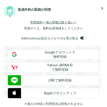
navigate_next
形成外科の医師が回答
利用規約
と
個人情報の取り扱い
に
同意のうえ、無料会員登録をしてください
AskDoctorsお役立ちメルマガを受け取る
登録すると回答を閲覧することができます。登録すると回答
Googleアカウントで
を閲覧することができます。登録すると回答を閲覧すること
無料登録
ができます。登録すると回答を閲覧することができます。登
Yahoo! JAPAN ID
録すると回答を閲覧することができます。登録すると回答を
で無料登録
閲覧することができます。登録すると回答を閲覧することが
LINEで無料登録
できます。登録すると回答を閲覧することができます。登録
すると回答を閲覧することができます。登録すると回答を閲
Appleでサインアップ
覧することができます。
※個人のSNSに利用状況は投稿されません