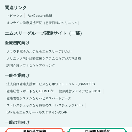
関連リンク
トピックス
AskDoctors総研
オンライン診療提携医院（患者目線のクリニック）
エムスリーグループ関連サイト（一部）
医療機関向け
クラウド電子カルテならエムスリーデジカル
クリニック向け診療支援システムならデジスマ診療
訪問介護ソフトならケアウィング
一般企業向け
法人向け健康支援サービスならホワイト・ジャック(M3PSP)
健康経営レポートならEBHS Life
健康経営メディアならGO100
健康管理システムならハピネスパートナーズ
ストレスチェックなら職場のストレスチェック+plus
EAPならエムスリーヘルスデザインのEAP
一般の方向け
医療総合サイトQLife（キューライフ）
肥満症総合サイトならひまんラボ
最短5分で回答
24時間予約受付