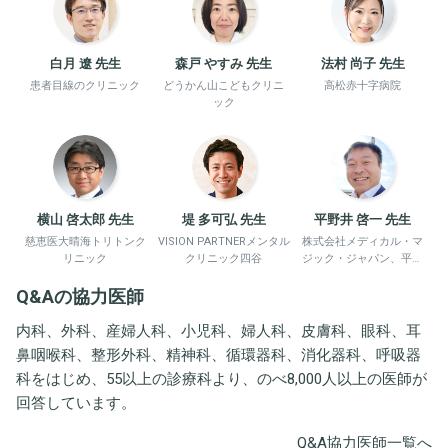
白月 遼 先生
森戸 やすみ 先生
法村 尚子 先生
患者目線のクリニック
どうかん山こどもクリニ
高松赤十字病院
ック
横山 啓太郎 先生
堤 多可弘 先生
平野井 啓一 先生
慈恵医大晴海トリトンク
VISION PARTNERメンタル
株式会社メディカル・マ
リニック
クリニック四谷
ジック・ジャパン、平野
井労働衛生コンサルタン
Q&Aの協力医師
ト事務所
内科、外科、産婦人科、小児科、婦人科、皮膚科、眼科、耳
鼻咽喉科、整形外科、精神科、循環器科、消化器科、呼吸器
科をはじめ、55以上の診療科より、のべ8,000人以上の医師が
回答しています。
Q&A協力医師一覧へ