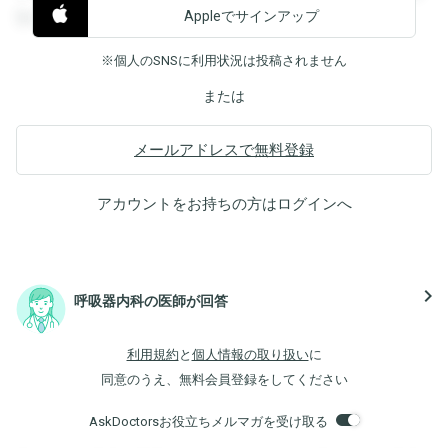
Appleでサインアップ
覧することができます。
※個人のSNSに利用状況は投稿されません
または
メールアドレスで無料登録
アカウントをお持ちの方は
ログイン
へ
navigate_next
呼吸器内科の医師が回答
利用規約
と
個人情報の取り扱い
に
同意のうえ、無料会員登録をしてください
AskDoctorsお役立ちメルマガを受け取る