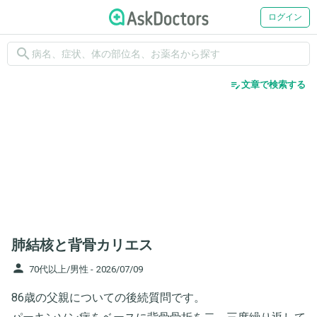
ログイン
search
edit_note
文章で検索する
肺結核と背骨カリエス
person
70代以上/男性 -
2026/07/09
86歳の父親についての後続質問です。