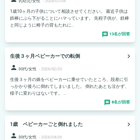
乳幼児/女性
-
2026/01/04
1歳10ヶ月の子供について相談させてください。 最近子供は
鉄棒にぶら下がることにハマっています。 先程子供が、鉄棒
と同じように椅子の背もたれに...
13名が回答
navigate_next
生後３ヶ月ベビーカーでの転倒
person
30代/女性
-
2026/02/20
生後３ヶ月の娘をベビーカーに乗せていたところ、段差に引
っかかり後ろに倒れてしまいました。 倒れたあとも泣かず、
様子に変わりはないです。 ...
8名が回答
navigate_next
1歳 ベビーカーごと倒れました
person
30代/女性
-
2026/04/26