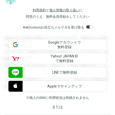
利用規約
と
個人情報の取り扱い
に
同意のうえ、無料会員登録をしてください
AskDoctorsお役立ちメルマガを受け取る
登録すると回答を閲覧することができます。登録すると回答
Googleアカウントで
を閲覧することができます。登録すると回答を閲覧すること
無料登録
ができます。登録すると回答を閲覧することができます。登
Yahoo! JAPAN ID
録すると回答を閲覧することができます。登録すると回答を
で無料登録
閲覧することができます。登録すると回答を閲覧することが
LINEで無料登録
できます。登録すると回答を閲覧することができます。登録
すると回答を閲覧することができます。登録すると回答を閲
Appleでサインアップ
覧することができます。
※個人のSNSに利用状況は投稿されません
または