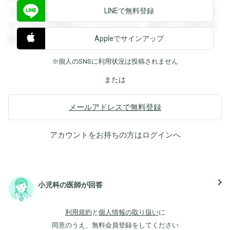
LINEで無料登録
できます。登録すると回答を閲覧することができます。登録
すると回答を閲覧することができます。登録すると回答を閲
Appleでサインアップ
覧することができます。
※個人のSNSに利用状況は投稿されません
または
メールアドレスで無料登録
アカウントをお持ちの方は
ログイン
へ
navigate_next
小児科の医師が回答
利用規約
と
個人情報の取り扱い
に
同意のうえ、無料会員登録をしてください