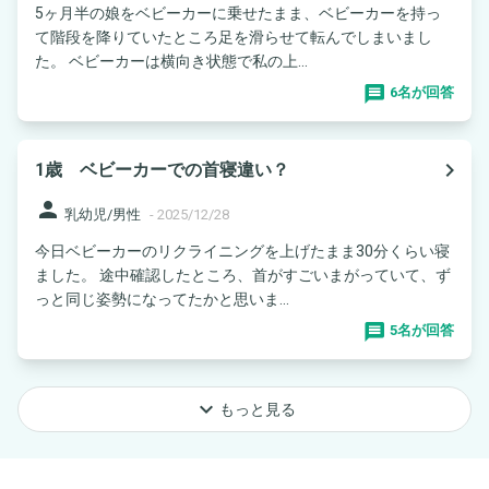
5ヶ月半の娘をベビーカーに乗せたまま、ベビーカーを持っ
て階段を降りていたところ足を滑らせて転んでしまいまし
た。 ベビーカーは横向き状態で私の上...
6名が回答
navigate_next
1歳 ベビーカーでの首寝違い？
person
乳幼児/男性
-
2025/12/28
今日ベビーカーのリクライニングを上げたまま30分くらい寝
ました。 途中確認したところ、首がすごいまがっていて、ず
っと同じ姿勢になってたかと思いま...
5名が回答
keyboard_arrow_down
もっと見る