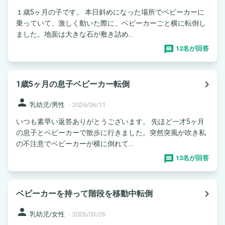
１歳5ヶ月の子です。 本日斜めになった場所でベビーカーに
乗っていて、激しく動いた際に、ベビーカーごと横に転倒し
ました。地面は大きな石が敷き詰め...
12名が回答
navigate_next
1歳5ヶ月の息子ベビーカー転倒
person
乳幼児/男性
-
2026/06/11
いつも素早い返答ありがとうございます。 先ほど一才5ヶ月
の息子とベビーカーで散歩に行きました。突然突風が吹き私
の不注意でベビーカーが横に倒れて...
13名が回答
navigate_next
ベビーカーを持って階段を移動中転倒
person
乳幼児/女性
-
2026/03/26