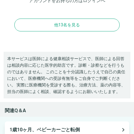
アカウントをお持ちの方は
ログイン
へ
他13名を見る
本サービスは医師による健康相談サービスで、医師による回答
は相談内容に応じた医学的助言です。診断・診察などを行うも
のではありません。 このことを十分認識したうえで自己の責任
において、医療機関への受診有無等をご自身でご判断くださ
い。 実際に医療機関を受診する際も、治療方法、薬の内容等、
担当の医師によく相談、確認するようにお願いいたします。
関連Q＆A
navigate_next
1歳10ヶ月、ベビーカーごと転倒