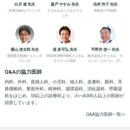
白月 遼 先生
森戸 やすみ 先生
法村 尚子 先生
患者目線のクリニック
どうかん山こどもクリニ
高松赤十字病院
ック
横山 啓太郎 先生
堤 多可弘 先生
平野井 啓一 先生
慈恵医大晴海トリトンク
VISION PARTNERメンタル
株式会社メディカル・マ
リニック
クリニック四谷
ジック・ジャパン、平野
井労働衛生コンサルタン
Q&Aの協力医師
ト事務所
内科、外科、産婦人科、小児科、婦人科、皮膚科、眼科、耳
鼻咽喉科、整形外科、精神科、循環器科、消化器科、呼吸器
科をはじめ、55以上の診療科より、のべ8,000人以上の医師が
回答しています。
Q&A協力医師一覧へ