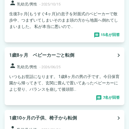
person
乳幼児/男性
-
2025/10/15
生後3ヶ月(もうすぐ4ヶ月)の息子を対面式のベビーカーで散
歩中、つまずいてしまいそのまま頭の方から地面へ倒れてし
まいました。 私が本当に悪いので...
15名が回答
navigate_next
1歳8ヶ月 ベビーカーごと転倒
person
乳幼児/男性
-
2026/06/25
いつもお世話になります。 1歳8ヶ月の男の子です。今日保育
園から帰ってきて、玄関に畳んで置いてあったベビーカーに
よじ登り、バランスを崩して後頭部...
7名が回答
navigate_next
1歳10ヶ月の子供、椅子から転倒
person