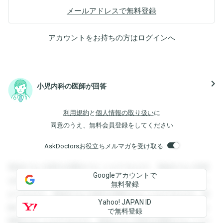
メールアドレスで無料登録
アカウントをお持ちの方は
ログイン
へ
navigate_next
小児内科の医師が回答
利用規約
と
個人情報の取り扱い
に
同意のうえ、無料会員登録をしてください
AskDoctorsお役立ちメルマガを受け取る
登録すると回答を閲覧することができます。登録すると回答
Googleアカウントで
を閲覧することができます。登録すると回答を閲覧すること
無料登録
ができます。登録すると回答を閲覧することができます。登
Yahoo! JAPAN ID
録すると回答を閲覧することができます。登録すると回答を
で無料登録
閲覧することができます。登録すると回答を閲覧することが