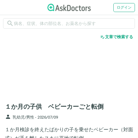
ログイン
search
edit_note
文章で検索する
１か月の子供 ベビーカーごと転倒
person
乳幼児/男性 -
2026/07/09
１か月検診を終えたばかりの子を乗せたベビーカー（対面