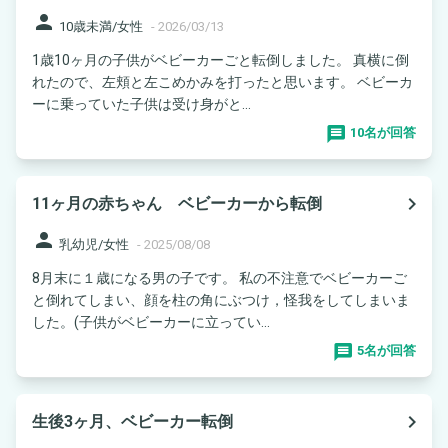
person
10歳未満/女性
-
2026/03/13
1歳10ヶ月の子供がベビーカーごと転倒しました。 真横に倒
れたので、左頬と左こめかみを打ったと思います。 ベビーカ
ーに乗っていた子供は受け身がと...
10名が回答
navigate_next
11ヶ月の赤ちゃん ベビーカーから転倒
person
乳幼児/女性
-
2025/08/08
8月末に１歳になる男の子です。 私の不注意でベビーカーご
と倒れてしまい、顔を柱の角にぶつけ，怪我をしてしまいま
した。(子供がベビーカーに立ってい...
5名が回答
navigate_next
生後3ヶ月、ベビーカー転倒