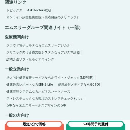
関連リンク
トピックス
AskDoctors総研
オンライン診療提携医院（患者目線のクリニック）
エムスリーグループ関連サイト（一部）
医療機関向け
クラウド電子カルテならエムスリーデジカル
クリニック向け診療支援システムならデジスマ診療
訪問介護ソフトならケアウィング
一般企業向け
法人向け健康支援サービスならホワイト・ジャック(M3PSP)
健康経営レポートならEBHS Life
健康経営メディアならGO100
健康管理システムならハピネスパートナーズ
ストレスチェックなら職場のストレスチェック+plus
EAPならエムスリーヘルスデザインのEAP
一般の方向け
医療総合サイトQLife（キューライフ）
肥満症総合サイトならひまんラボ
最短5分で回答
24時間予約受付