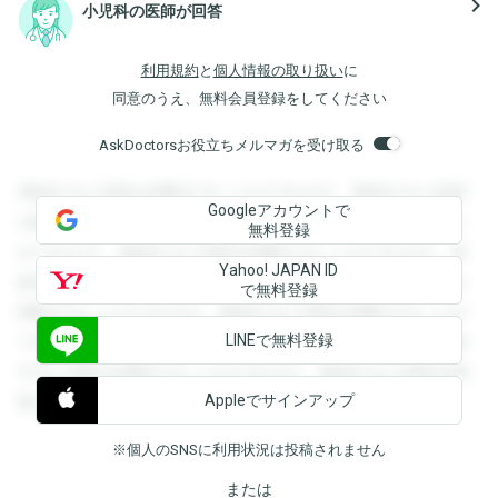
navigate_next
小児科の医師が回答
利用規約
と
個人情報の取り扱い
に
同意のうえ、無料会員登録をしてください
AskDoctorsお役立ちメルマガを受け取る
登録すると回答を閲覧することができます。登録すると回答
Googleアカウントで
を閲覧することができます。登録すると回答を閲覧すること
無料登録
ができます。登録すると回答を閲覧することができます。登
Yahoo! JAPAN ID
録すると回答を閲覧することができます。登録すると回答を
で無料登録
閲覧することができます。登録すると回答を閲覧することが
LINEで無料登録
できます。登録すると回答を閲覧することができます。登録
すると回答を閲覧することができます。登録すると回答を閲
Appleでサインアップ
覧することができます。
※個人のSNSに利用状況は投稿されません
または