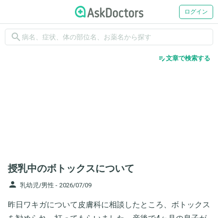
ログイン
search
edit_note
文章で検索する
授乳中のボトックスについて
person
乳幼児/男性 -
2026/07/09
昨日ワキガについて皮膚科に相談したところ、ボトックス