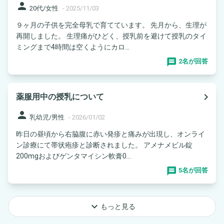
person
20代/女性
-
2025/11/03
９ヶ月の子供を完全母乳で育てています。 先月から、生理が
再開しました。 生理痛がひどく、授乳前を避けて授乳のタイ
ミングまで4時間は空くようにカロ...
2名が回答
navigate_next
薬服用中の授乳について
person
乳幼児/男性
-
2026/01/02
昨日の昼頃から右脇腹に赤い発疹と痛みが出現し、オンライ
ン診療にて帯状疱疹と診断されました。 アメナメビル錠
200mgおよびゲンタマイシン軟膏0...
5名が回答
keyboard_arrow_down
もっと見る