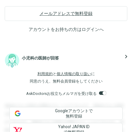
メールアドレスで無料登録
アカウントをお持ちの方は
ログイン
へ
navigate_next
小児科の医師が回答
利用規約
と
個人情報の取り扱い
に
同意のうえ、無料会員登録をしてください
AskDoctorsお役立ちメルマガを受け取る
登録すると回答を閲覧することができます。登録すると回答
Googleアカウントで
を閲覧することができます。登録すると回答を閲覧すること
無料登録
ができます。登録すると回答を閲覧することができます。登
Yahoo! JAPAN ID
録すると回答を閲覧することができます。登録すると回答を
で無料登録