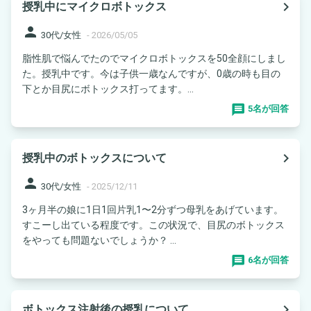
navigate_next
授乳中にマイクロボトックス
person
30代/女性
-
2026/05/05
脂性肌で悩んでたのでマイクロボトックスを50全顔にしまし
た。授乳中です。今は子供一歳なんですが、0歳の時も目の
下とか目尻にボトックス打ってます。...
5名が回答
navigate_next
授乳中のボトックスについて
person
30代/女性
-
2025/12/11
3ヶ月半の娘に1日1回片乳1〜2分ずつ母乳をあげています。
すこーし出ている程度です。この状況で、目尻のボトックス
をやっても問題ないでしょうか？ ...
6名が回答
navigate_next
ボトックス注射後の授乳について