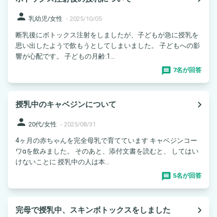
person
乳幼児/女性
-
2025/10/05
断乳後にボトックス注射をしましたが、子どもが急に授乳を
思い出したようで飲もうとしてしまいました。 子どもへの影
響が心配です。 子どもの月齢:1...
7名が回答
navigate_next
授乳中のキャベジンについて
person
20代/女性
-
2025/08/31
4ヶ月の赤ちゃんを完全母乳で育てています キャベジンコー
ワαを飲みました。 そのあと、添付文書を読むと、 してはい
けないことに 授乳中の人は本...
5名が回答
navigate_next
完母で授乳中、スキンボトックスをしました