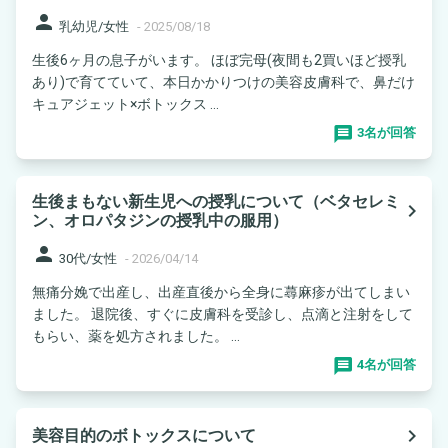
person
乳幼児/女性
-
2025/08/18
生後6ヶ月の息子がいます。 ほぼ完母(夜間も2買いほど授乳
あり)で育てていて、本日かかりつけの美容皮膚科で、鼻だけ
キュアジェット×ボトックス ...
3名が回答
生後まもない新生児への授乳について（ベタセレミ
navigate_next
ン、オロパタジンの授乳中の服用）
person
30代/女性
-
2026/04/14
無痛分娩で出産し、出産直後から全身に蕁麻疹が出てしまい
ました。 退院後、すぐに皮膚科を受診し、点滴と注射をして
もらい、薬を処方されました。 ...
4名が回答
navigate_next
美容目的のボトックスについて