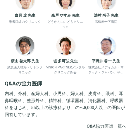
白月 遼 先生
森戸 やすみ 先生
法村 尚子 先生
患者目線のクリニック
どうかん山こどもクリニ
高松赤十字病院
ック
横山 啓太郎 先生
堤 多可弘 先生
平野井 啓一 先生
慈恵医大晴海トリトンク
VISION PARTNERメンタル
株式会社メディカル・マ
リニック
クリニック四谷
ジック・ジャパン、平野
井労働衛生コンサルタン
Q&Aの協力医師
ト事務所
内科、外科、産婦人科、小児科、婦人科、皮膚科、眼科、耳
鼻咽喉科、整形外科、精神科、循環器科、消化器科、呼吸器
科をはじめ、55以上の診療科より、のべ8,000人以上の医師が
回答しています。
Q&A協力医師一覧へ