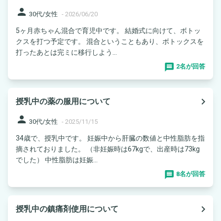
person
30代/女性
-
2026/06/20
5ヶ月赤ちゃん混合で育児中です。 結婚式に向けて、ボトッ
クスを打つ予定です。 混合ということもあり、ボトックスを
打ったあとは完ミに移行しよう...
2名が回答
navigate_next
授乳中の薬の服用について
person
30代/女性
-
2025/11/15
34歳で、授乳中です。 妊娠中から肝臓の数値と中性脂肪を指
摘されておりました。 （非妊娠時は67kgで、出産時は73kg
でした） 中性脂肪は妊娠...
8名が回答
navigate_next
授乳中の鎮痛剤使用について