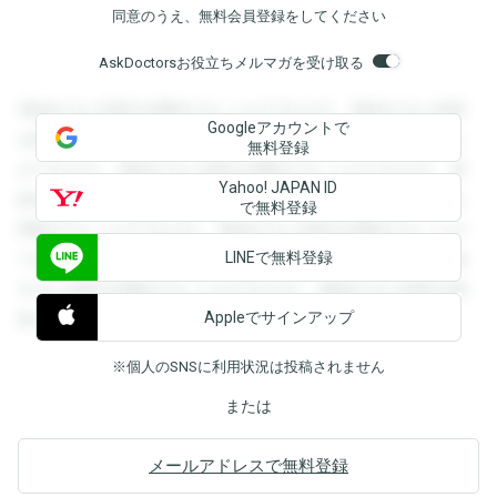
同意のうえ、無料会員登録をしてください
AskDoctorsお役立ちメルマガを受け取る
登録すると回答を閲覧することができます。登録すると回答
Googleアカウントで
を閲覧することができます。登録すると回答を閲覧すること
無料登録
ができます。登録すると回答を閲覧することができます。登
Yahoo! JAPAN ID
録すると回答を閲覧することができます。登録すると回答を
で無料登録
閲覧することができます。登録すると回答を閲覧することが
LINEで無料登録
できます。登録すると回答を閲覧することができます。登録
すると回答を閲覧することができます。登録すると回答を閲
Appleでサインアップ
覧することができます。
※個人のSNSに利用状況は投稿されません
または
メールアドレスで無料登録