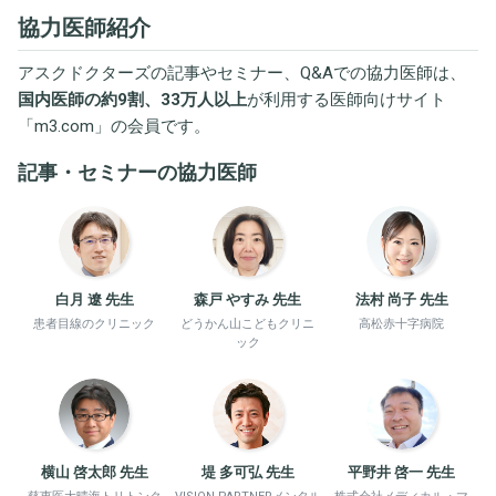
協力医師紹介
アスクドクターズの記事やセミナー、Q&Aでの協力医師は、
国内医師の約9割、33万人以上
が利用する医師向けサイト
「
m3.com
」の会員です。
記事・セミナーの協力医師
白月 遼 先生
森戸 やすみ 先生
法村 尚子 先生
患者目線のクリニック
どうかん山こどもクリニ
高松赤十字病院
ック
横山 啓太郎 先生
堤 多可弘 先生
平野井 啓一 先生