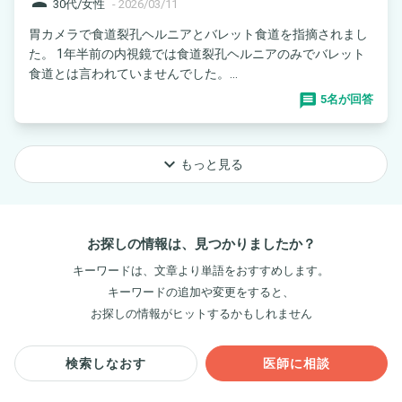
30代/女性
-
2026/03/11
胃カメラで食道裂孔ヘルニアとバレット食道を指摘されまし
た。 1年半前の内視鏡では食道裂孔ヘルニアのみでバレット
食道とは言われていませんでした。...
5名が回答
keyboard_arrow_down
もっと見る
お探しの情報は、見つかりましたか？
キーワードは、文章より単語をおすすめします。
キーワードの追加や変更をすると、
お探しの情報がヒットするかもしれません
検索しなおす
医師に相談