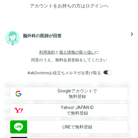
アカウントをお持ちの方は
ログイン
へ
navigate_next
脳外科の医師が回答
利用規約
と
個人情報の取り扱い
に
同意のうえ、無料会員登録をしてください
AskDoctorsお役立ちメルマガを受け取る
登録すると回答を閲覧することができます。登録すると回答
Googleアカウントで
を閲覧することができます。登録すると回答を閲覧すること
無料登録
ができます。登録すると回答を閲覧することができます。登
Yahoo! JAPAN ID
録すると回答を閲覧することができます。登録すると回答を
で無料登録
閲覧することができます。登録すると回答を閲覧することが
LINEで無料登録
できます。登録すると回答を閲覧することができます。登録
すると回答を閲覧することができます。登録すると回答を閲