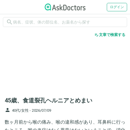
ログイン
search
edit_note
文章で検索する
45歳、食道裂孔ヘルニアとめまい
person
40代/女性 -
2026/07/09
数ヶ月前から喉の痛み、喉の違和感があり、耳鼻科に行っ