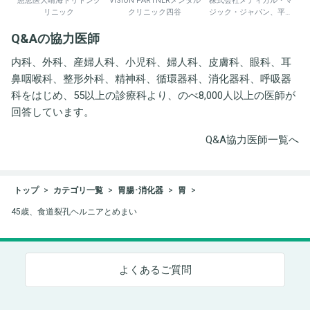
慈恵医大晴海トリトンク
VISION PARTNERメンタル
株式会社メディカル・マ
リニック
クリニック四谷
ジック・ジャパン、平野
井労働衛生コンサルタン
Q&Aの協力医師
ト事務所
内科、外科、産婦人科、小児科、婦人科、皮膚科、眼科、耳
鼻咽喉科、整形外科、精神科、循環器科、消化器科、呼吸器
科をはじめ、55以上の診療科より、のべ8,000人以上の医師が
回答しています。
Q&A協力医師一覧へ
トップ
カテゴリ一覧
胃腸･消化器
胃
45歳、食道裂孔ヘルニアとめまい
よくあるご質問