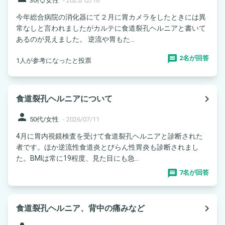
30代/女性
-
2025/12/16
今年総合病院の消化器にて２月に胃カメラをしたときには異
常なしと言われましたがカルテに食道裂孔ヘルニアと書いて
あるのが見えました。 逆流や胃もた...
2名が回答
1人が参考になったと投票
navigate_next
食道裂孔ヘルニアについて
person
50代/女性
-
2026/07/11
4月に胃内視鏡検査を受けて食道裂孔ヘルニアと診断された
者です。ほか逆流性食道炎とびらん性胃炎も診断されまし
た。BMIは常に19程度、見た目にも急...
7名が回答
navigate_next
食道裂孔ヘルニア、背中の痛みなど