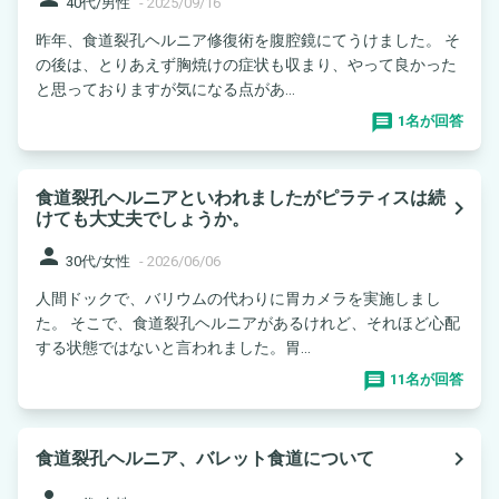
40代/男性
-
2025/09/16
昨年、食道裂孔ヘルニア修復術を腹腔鏡にてうけました。 そ
の後は、とりあえず胸焼けの症状も収まり、やって良かった
と思っておりますが気になる点があ...
1名が回答
食道裂孔ヘルニアといわれましたがピラティスは続
navigate_next
けても大丈夫でしょうか。
person
30代/女性
-
2026/06/06
人間ドックで、バリウムの代わりに胃カメラを実施しまし
た。 そこで、食道裂孔ヘルニアがあるけれど、それほど心配
する状態ではないと言われました。胃...
11名が回答
navigate_next
食道裂孔ヘルニア、バレット食道について
person