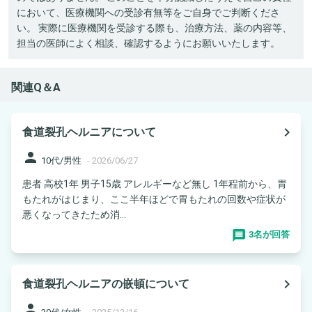
において、医療機関への受診有無等をご自身でご判断くださ
い。 実際に医療機関を受診する際も、治療方法、薬の内容等、
担当の医師によく相談、確認するようにお願いいたします。
関連Q＆A
navigate_next
食道裂孔ヘルニアについて
person
10代/男性
-
2026/06/27
患者 高校1年 男子15歳 アレルギーなど無し 1年程前から、胃
もたれがはじまり、ここ半年ほどで胃もたれの回数や症状が
悪くなってきたため消...
3名が回答
navigate_next
食道裂孔ヘルニアの嵌頓について
person