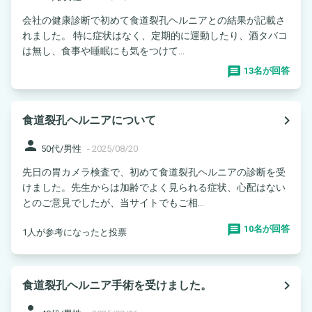
会社の健康診断で初めて食道裂孔ヘルニアとの結果が記載さ
れました。 特に症状はなく、定期的に運動したり、酒タバコ
は無し、食事や睡眠にも気をつけて...
13名が回答
navigate_next
食道裂孔ヘルニアについて
person
50代/男性
-
2025/08/20
先日の胃カメラ検査で、初めて食道裂孔ヘルニアの診断を受
けました。先生からは加齢でよく見られる症状、心配はない
とのご意見でしたが、当サイトでもご相...
10名が回答
1人が参考になったと投票
navigate_next
食道裂孔ヘルニア手術を受けました。
person