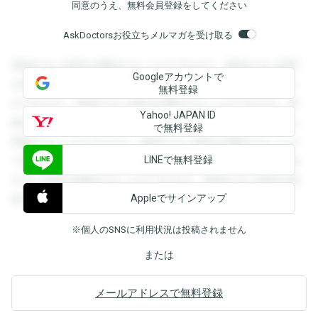
同意のうえ、無料会員登録をしてください
AskDoctorsお役立ちメルマガを受け取る
登録すると回答を閲覧することができます。登録すると回答
Googleアカウントで
を閲覧することができます。登録すると回答を閲覧すること
無料登録
ができます。登録すると回答を閲覧することができます。登
Yahoo! JAPAN ID
録すると回答を閲覧することができます。登録すると回答を
で無料登録
閲覧することができます。登録すると回答を閲覧することが
LINEで無料登録
できます。登録すると回答を閲覧することができます。登録
すると回答を閲覧することができます。登録すると回答を閲
Appleでサインアップ
覧することができます。
※個人のSNSに利用状況は投稿されません
または
メールアドレスで無料登録