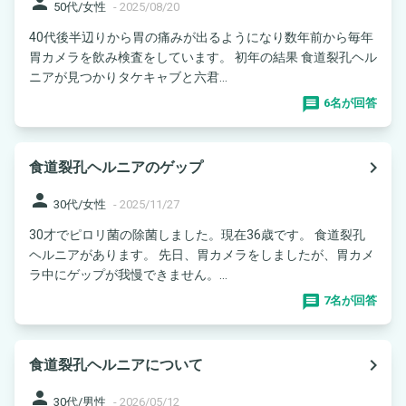
person
50代/女性
-
2025/08/20
40代後半辺りから胃の痛みが出るようになり数年前から毎年
胃カメラを飲み検査をしています。 初年の結果 食道裂孔ヘル
ニアが見つかりタケキャブと六君...
6名が回答
navigate_next
食道裂孔ヘルニアのゲップ
person
30代/女性
-
2025/11/27
30才でピロリ菌の除菌しました。現在36歳です。 食道裂孔
ヘルニアがあります。 先日、胃カメラをしましたが、胃カメ
ラ中にゲップが我慢できません。...
7名が回答
navigate_next
食道裂孔ヘルニアについて
person
30代/男性
-
2026/05/12