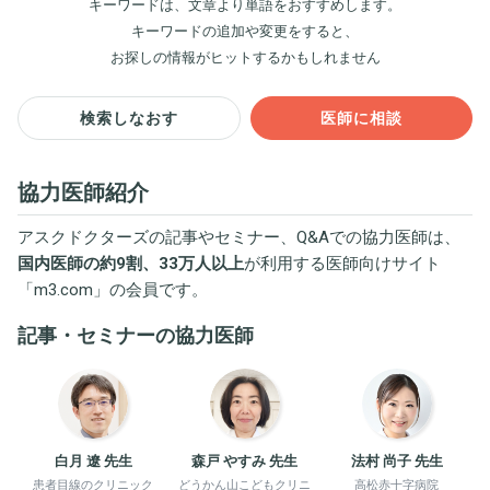
キーワードは、文章より単語をおすすめします。
キーワードの追加や変更をすると、
お探しの情報がヒットするかもしれません
検索しなおす
医師に相談
協力医師紹介
アスクドクターズの記事やセミナー、Q&Aでの協力医師は、
国内医師の約9割、33万人以上
が利用する医師向けサイト
「
m3.com
」の会員です。
記事・セミナーの協力医師
白月 遼 先生
森戸 やすみ 先生
法村 尚子 先生
患者目線のクリニック
どうかん山こどもクリニ
高松赤十字病院