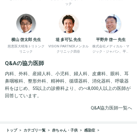
ック
横山 啓太郎 先生
堤 多可弘 先生
平野井 啓一 先生
慈恵医大晴海トリトンク
VISION PARTNERメンタル
株式会社メディカル・マ
リニック
クリニック四谷
ジック・ジャパン、平野
井労働衛生コンサルタン
Q&Aの協力医師
ト事務所
内科、外科、産婦人科、小児科、婦人科、皮膚科、眼科、耳
鼻咽喉科、整形外科、精神科、循環器科、消化器科、呼吸器
科をはじめ、55以上の診療科より、のべ8,000人以上の医師が
回答しています。
Q&A協力医師一覧へ
トップ
カテゴリ一覧
赤ちゃん・子供
感染症