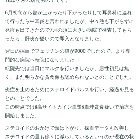
1歳0ヶ月の幼児男の子です。
6月初旬から熱が上がったり下がったりして耳鼻科に連れ
て行ったら中耳炎と言われましたが、中々熱も下がらずに
発疹も出てきたので7月の頭に大きい病院で検査してもら
ったら、肝炎が酷いので即入となりました。
翌日の採血でフェリチンの値が9000でしたので、より専
門的な病院へ転院になりました。
転院先では当日にマルクを行いましたが、悪性初見は無
く、また明らかな貪食像も認められないとのことでした。
炎症を止めるためにステロイドパルスを行い、経過を見る
とのことでした。
この時点では♯高サイトカイン血漿♯血球貪食疑いで治療を
開始しました。
ステロイドのおかげで熱は下がり、採血データも改善し、
ステロイドの量も徐々に減らしているというのが現在の状