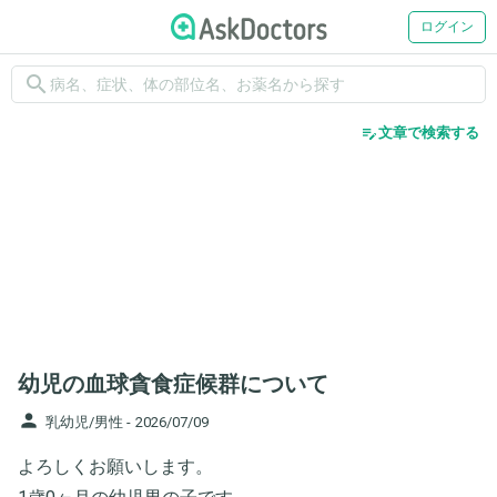
ログイン
search
edit_note
文章で検索する
幼児の血球貪食症候群について
person
乳幼児/男性 -
2026/07/09
よろしくお願いします。