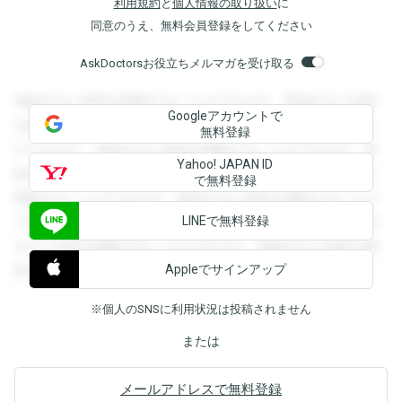
利用規約
と
個人情報の取り扱い
に
同意のうえ、無料会員登録をしてください
AskDoctorsお役立ちメルマガを受け取る
登録すると回答を閲覧することができます。登録すると回答
Googleアカウントで
を閲覧することができます。登録すると回答を閲覧すること
無料登録
ができます。登録すると回答を閲覧することができます。登
Yahoo! JAPAN ID
録すると回答を閲覧することができます。登録すると回答を
で無料登録
閲覧することができます。登録すると回答を閲覧することが
LINEで無料登録
できます。登録すると回答を閲覧することができます。登録
すると回答を閲覧することができます。登録すると回答を閲
Appleでサインアップ
覧することができます。
※個人のSNSに利用状況は投稿されません
または
メールアドレスで無料登録