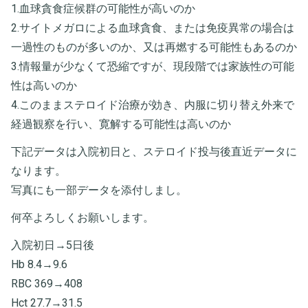
1.血球貪食症候群の可能性が高いのか
2.サイトメガロによる血球貪食、または免疫異常の場合は
一過性のものが多いのか、又は再燃する可能性もあるのか
3.情報量が少なくて恐縮ですが、現段階では家族性の可能
性は高いのか
4.このままステロイド治療が効き、内服に切り替え外来で
経過観察を行い、寛解する可能性は高いのか
下記データは入院初日と、ステロイド投与後直近データに
なります。
写真にも一部データを添付しまし。
何卒よろしくお願いします。
入院初日→5日後
Hb 8.4→9.6
RBC 369→408
Hct 27.7→31.5