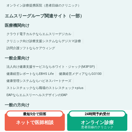
オンライン診療提携医院（患者目線のクリニック）
エムスリーグループ関連サイト（一部）
医療機関向け
クラウド電子カルテならエムスリーデジカル
クリニック向け診療支援システムならデジスマ診療
訪問介護ソフトならケアウィング
一般企業向け
法人向け健康支援サービスならホワイト・ジャック(M3PSP)
健康経営レポートならEBHS Life
健康経営メディアならGO100
健康管理システムならハピネスパートナーズ
ストレスチェックなら職場のストレスチェック+plus
EAPならエムスリーヘルスデザインのEAP
一般の方向け
医療総合サイトQLife（キューライフ）
肥満症総合サイトならひまんラボ
最短5分で回答
24時間予約受付
ネットで医師相談
オンライン診療
Copyright © 2005-2026 M3, Inc. All Rights Reserved.
患者目線のクリニック