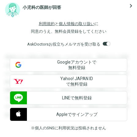
navigate_next
小児科の医師が回答
利用規約
と
個人情報の取り扱い
に
同意のうえ、無料会員登録をしてください
AskDoctorsお役立ちメルマガを受け取る
登録すると回答を閲覧することができます。登録すると回答
Googleアカウントで
を閲覧することができます。登録すると回答を閲覧すること
無料登録
ができます。登録すると回答を閲覧することができます。登
Yahoo! JAPAN ID
録すると回答を閲覧することができます。登録すると回答を
で無料登録
閲覧することができます。登録すると回答を閲覧することが
LINEで無料登録
できます。登録すると回答を閲覧することができます。登録
すると回答を閲覧することができます。登録すると回答を閲
Appleでサインアップ
覧することができます。
※個人のSNSに利用状況は投稿されません