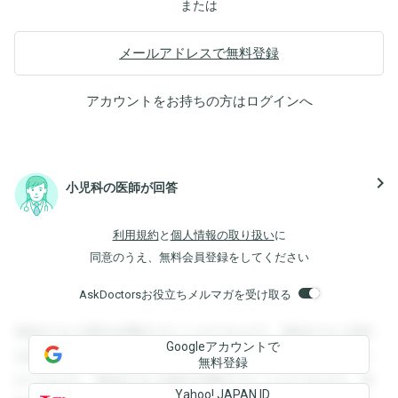
または
メールアドレスで無料登録
アカウントをお持ちの方は
ログイン
へ
navigate_next
小児科の医師が回答
利用規約
と
個人情報の取り扱い
に
同意のうえ、無料会員登録をしてください
AskDoctorsお役立ちメルマガを受け取る
登録すると回答を閲覧することができます。登録すると回答
Googleアカウントで
を閲覧することができます。登録すると回答を閲覧すること
無料登録
ができます。登録すると回答を閲覧することができます。登
Yahoo! JAPAN ID