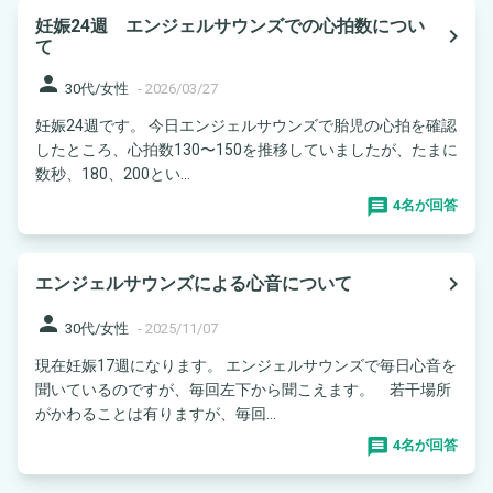
妊娠24週 エンジェルサウンズでの心拍数につい
navigate_next
て
person
30代/女性
-
2026/03/27
妊娠24週です。 今日エンジェルサウンズで胎児の心拍を確認
したところ、心拍数130〜150を推移していましたが、たまに
数秒、180、200とい...
4名が回答
navigate_next
エンジェルサウンズによる心音について
person
30代/女性
-
2025/11/07
現在妊娠17週になります。 エンジェルサウンズで毎日心音を
聞いているのですが、毎回左下から聞こえます。 若干場所
がかわることは有りますが、毎回...
4名が回答