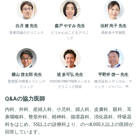
白月 遼 先生
森戸 やすみ 先生
法村 尚子 先生
患者目線のクリニック
どうかん山こどもクリニ
高松赤十字病院
ック
横山 啓太郎 先生
堤 多可弘 先生
平野井 啓一 先生
慈恵医大晴海トリトンク
VISION PARTNERメンタル
株式会社メディカル・マ
リニック
クリニック四谷
ジック・ジャパン、平野
井労働衛生コンサルタン
Q&Aの協力医師
ト事務所
内科、外科、産婦人科、小児科、婦人科、皮膚科、眼科、耳
鼻咽喉科、整形外科、精神科、循環器科、消化器科、呼吸器
科をはじめ、55以上の診療科より、のべ8,000人以上の医師が
回答しています。