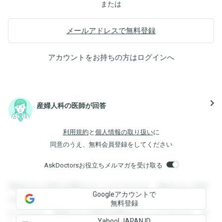
または
メールアドレスで無料登録
アカウントをお持ちの方は
ログイン
へ
navigate_next
産婦人科の医師が回答
利用規約
と
個人情報の取り扱い
に
同意のうえ、無料会員登録をしてください
AskDoctorsお役立ちメルマガを受け取る
登録すると回答を閲覧することができます。登録すると回答
Googleアカウントで
を閲覧することができます。登録すると回答を閲覧すること
無料登録
ができます。登録すると回答を閲覧することができます。登
Yahoo! JAPAN ID