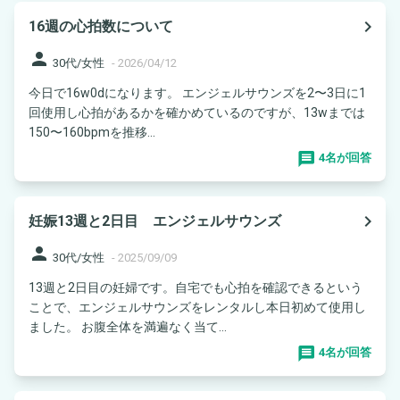
navigate_next
16週の心拍数について
person
30代/女性
-
2026/04/12
今日で16w0dになります。 エンジェルサウンズを2〜3日に1
回使用し心拍があるかを確かめているのですが、13wまでは
150〜160bpmを推移...
4名が回答
navigate_next
妊娠13週と2日目 エンジェルサウンズ
person
30代/女性
-
2025/09/09
13週と2日目の妊婦です。自宅でも心拍を確認できるという
ことで、エンジェルサウンズをレンタルし本日初めて使用し
ました。 お腹全体を満遍なく当て...
4名が回答