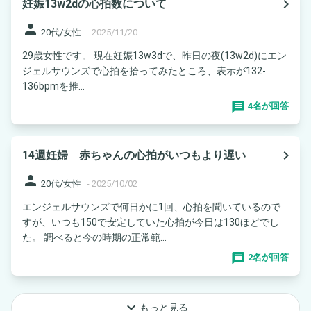
navigate_next
妊娠13w2dの心拍数について
person
20代/女性
-
2025/11/20
29歳女性です。 現在妊娠13w3dで、昨日の夜(13w2d)にエン
ジェルサウンズで心拍を拾ってみたところ、表示が132-
136bpmを推...
4名が回答
navigate_next
14週妊婦 赤ちゃんの心拍がいつもより遅い
person
20代/女性
-
2025/10/02
エンジェルサウンズで何日かに1回、心拍を聞いているので
すが、いつも150で安定していた心拍が今日は130ほどでし
た。 調べると今の時期の正常範...
2名が回答
keyboard_arrow_down
もっと見る