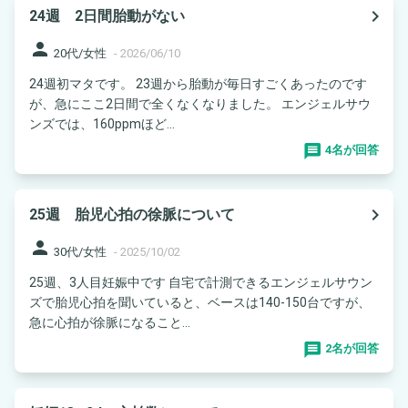
navigate_next
24週 2日間胎動がない
person
20代/女性
-
2026/06/10
24週初マタです。 23週から胎動が毎日すごくあったのです
が、急にここ2日間で全くなくなりました。 エンジェルサウ
ンズでは、160ppmほど...
4名が回答
navigate_next
25週 胎児心拍の徐脈について
person
30代/女性
-
2025/10/02
25週、3人目妊娠中です 自宅で計測できるエンジェルサウン
ズで胎児心拍を聞いていると、ベースは140-150台ですが、
急に心拍が徐脈になること...
2名が回答