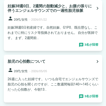
妊娠38週0日、2週間の胎動減少と、お腹の張りに
navigate_next
伴うエンジェルサウンズでの一過性胎児徐脈
person
20代/女性
-
2026/01/22
妊娠38週0日初産婦です。自然妊娠、G1P0、既往歴なし、こ
れまでに特にリスク等指摘されておりません。 自分が医師で
す。 まず、2週間前...
3名が回答
navigate_next
胎児の心拍数について
person
20代/女性
-
2026/05/05
26週に入った妊婦です。 いつも自宅でエンジェルサウンズで
胎児の心拍を聞くのですが、ここ数週間毎回140〜145くらい
だった心拍数が、今朝13...
3名が回答