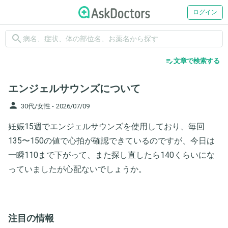
ログイン
search
edit_note
文章で検索する
エンジェルサウンズについて
person
30代/女性 -
2026/07/09
妊娠15週でエンジェルサウンズを使用しており、毎回
135〜150の値で心拍が確認できているのですが、今日は
一瞬110まで下がって、また探し直したら140くらいにな
っていましたが心配ないでしょうか。
注目の情報