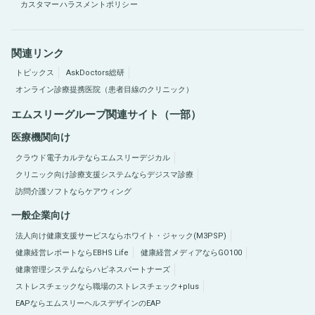
カスタマーハラスメントポリシー
関連リンク
トピックス
AskDoctors総研
オンライン診療提携医院（患者目線のクリニック）
エムスリーグループ関連サイト（一部）
医療機関向け
クラウド電子カルテならエムスリーデジカル
クリニック向け診療支援システムならデジスマ診療
訪問介護ソフトならケアウィング
一般企業向け
法人向け健康支援サービスならホワイト・ジャック(M3PSP)
健康経営レポートならEBHS Life
健康経営メディアならGO100
健康管理システムならハピネスパートナーズ
ストレスチェックなら職場のストレスチェック+plus
EAPならエムスリーヘルスデザインのEAP