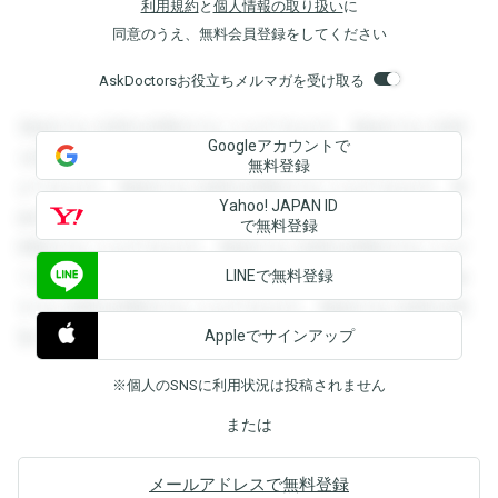
利用規約
と
個人情報の取り扱い
に
同意のうえ、無料会員登録をしてください
AskDoctorsお役立ちメルマガを受け取る
登録すると回答を閲覧することができます。登録すると回答
Googleアカウントで
を閲覧することができます。登録すると回答を閲覧すること
無料登録
ができます。登録すると回答を閲覧することができます。登
Yahoo! JAPAN ID
録すると回答を閲覧することができます。登録すると回答を
で無料登録
閲覧することができます。登録すると回答を閲覧することが
LINEで無料登録
できます。登録すると回答を閲覧することができます。登録
すると回答を閲覧することができます。登録すると回答を閲
Appleでサインアップ
覧することができます。
※個人のSNSに利用状況は投稿されません
または
メールアドレスで無料登録