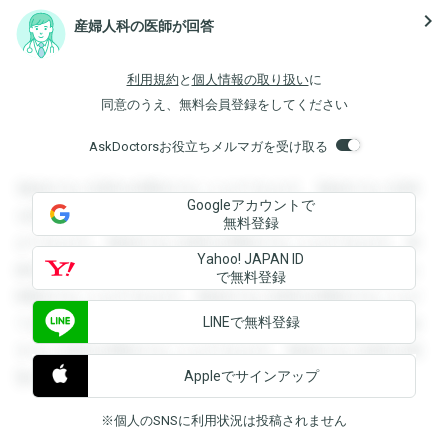
navigate_next
産婦人科の医師が回答
利用規約
と
個人情報の取り扱い
に
同意のうえ、無料会員登録をしてください
AskDoctorsお役立ちメルマガを受け取る
登録すると回答を閲覧することができます。登録すると回答
Googleアカウントで
を閲覧することができます。登録すると回答を閲覧すること
無料登録
ができます。登録すると回答を閲覧することができます。登
Yahoo! JAPAN ID
録すると回答を閲覧することができます。登録すると回答を
で無料登録
閲覧することができます。登録すると回答を閲覧することが
LINEで無料登録
できます。登録すると回答を閲覧することができます。登録
すると回答を閲覧することができます。登録すると回答を閲
Appleでサインアップ
覧することができます。
※個人のSNSに利用状況は投稿されません